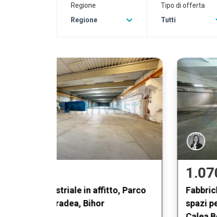
Regione
Tipo di offerta
Regione
Tutti
1.070 €
, Parco
Fabbriche di produzione, deposito,
spazi per uffici in affitto,
Calea Borsului (Oradea).