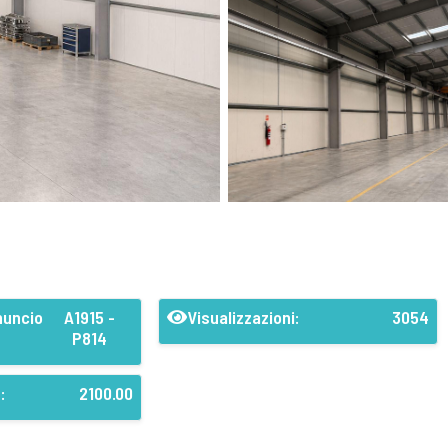
nuncio
A1915 -
Visualizzazioni:
3054
P814
:
2100.00