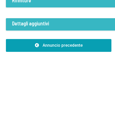
Rifiniture
Condizione
Rifinito
Dettagli aggiuntivi
Costruzioni
Altezza:7.00
Annuncio precedente