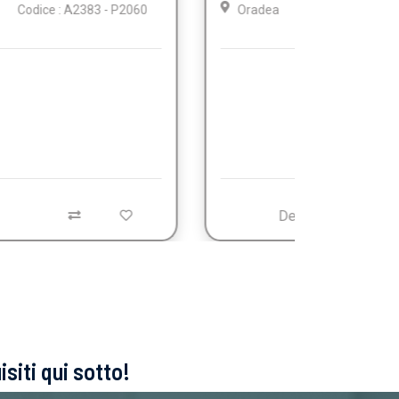
Oradea
Codice : A2383 - P2059
Dettagli
isiti qui sotto!