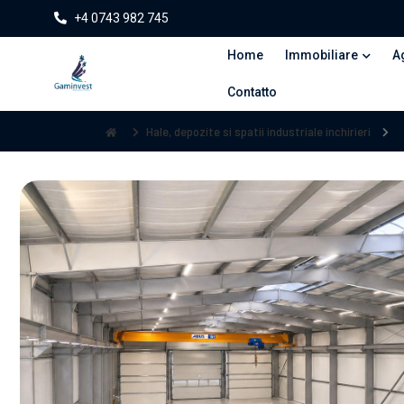
+4 0743 982 745
Home
Immobiliare
A
Contatto
Hale, depozite si spatii industriale inchirieri