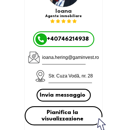
Ioana
Agente immobiliare
+40746214938
ioana.hering@gaminvest.ro
Str. Cuza Vodă, nr. 28
Invia messaggio
Pianifica la
visualizzazione