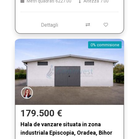
Metri quadrati
6227.00
Altezza
7.00
Dettagli
0% commisione
179.500 €
Hala de vanzare situata in zona
industriala Episcopia, Oradea, Bihor