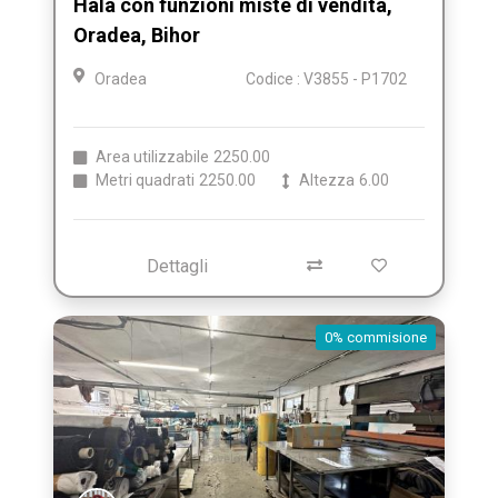
Hala con funzioni miste di vendita,
Oradea, Bihor
Oradea
Codice : V3855 - P1702
Area utilizzabile
2250.00
Metri quadrati
2250.00
Altezza
6.00
Dettagli
0% commisione