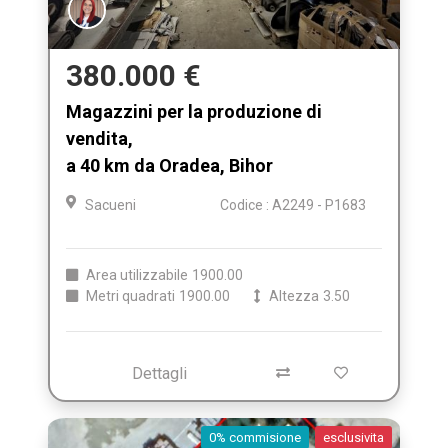
380.000 €
Magazzini per la produzione di
vendita,
a 40 km da Oradea, Bihor
Sacueni
Codice : A2249 - P1683
Area utilizzabile
1900.00
Metri quadrati
1900.00
Altezza
3.50
Dettagli
0% commisione
esclusivita