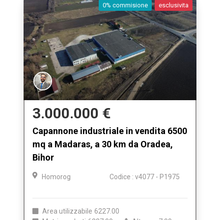
0% commisione
esclusivita
3.000.000 €
Capannone industriale in vendita 6500
mq a Madaras, a 30 km da Oradea,
Bihor
Homorog
Codice : v4077 - P1975
Area utilizzabile
6227.00