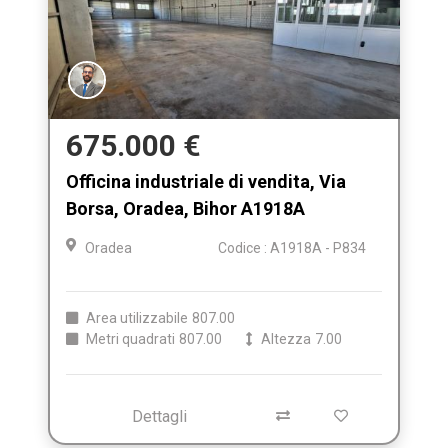
675.000 €
Officina industriale di vendita, Via
Borsa, Oradea, Bihor A1918A
Oradea
Codice : A1918A - P834
Area utilizzabile
807.00
Metri quadrati
807.00
Altezza
7.00
Dettagli