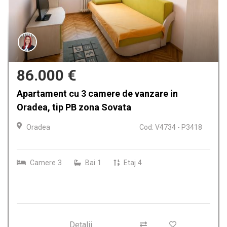
400 €
Apartament 3 camere de inchiriat Oradea,
zona Decebal, complet mobilat si utilat
Oradea
Cod: A2801 - P3404
Camere
3
Bai
2
Detalii