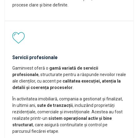
procese clare și bine definite.
Servicii profesionale
Gaminvest oferă o
gamă variată de servicii
profesionale
, structurate pentru a răspunde nevoilor reale
ale clienților, cu accent pe
calitatea execuției, atenția la
detalii și coerența proceselor
.
În activitatea imobiliară, compania a gestionat și finalizat,
în ultimii ani,
sute de tranzacții
, incluzând proprietăți
rezidențiale, comerciale și investiționale. Acestea au fost
realizate printr-un
sistem operațional activ și bine
structurat
, care asigură continuitate și control pe
parcursul fiecărei etape.