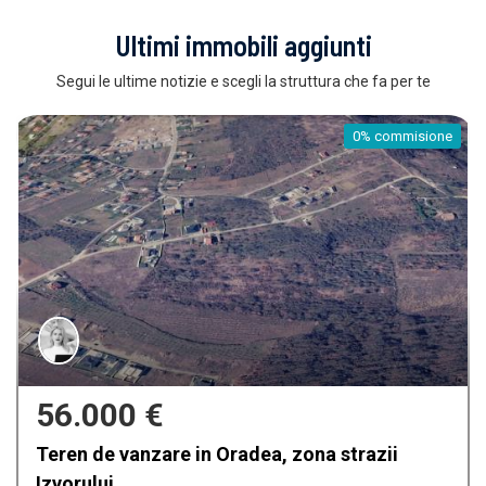
Ultimi immobili aggiunti
Segui le ultime notizie e scegli la struttura che fa per te
sione
0% commi
159.900 €
Casa de vanzare in Oradea, Iosia