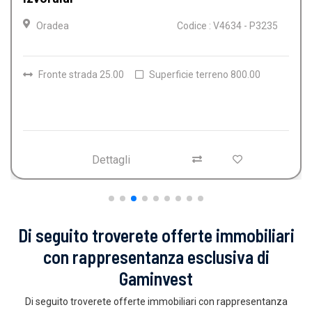
Oradea
Codice : V4612 - P3
235
Camere
4
Bagni
2
Superficie terreno
150.00
Dettagli
Di seguito troverete offerte immobiliari
con rappresentanza esclusiva di
Gaminvest
Di seguito troverete offerte immobiliari con rappresentanza