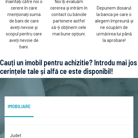
Înaintați către noi o
Noi îți evaluăm
cerere în care
cererea și intrăm în
Depunem dosarul
menționați suma
contact cu băncile
la banca pe care o
de bani de care
partenere astfel
alegem împreună și
aveți nevoie și
să-ți obținem cele
ne ocupăm de
scopul pentru care
mai bune opțiuni.
urmărirea lui până
aveți nevoie de
la aprobare!
bani.
Cauți un imobil pentru achizitie? Introdu mai jos
cerințele tale și alfă ce este disponibil!
IMOBILIARE
Judet