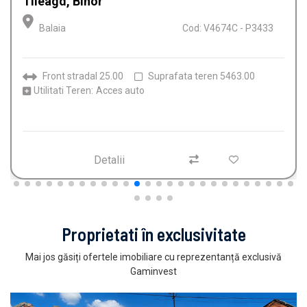
zona Calea Aradului, Oradea, Bihor
Oradea
Cod: P912
Camere
2
Bai
1
Etaj
1
Detalii
Proprietati în exclusivitate
Mai jos găsiți ofertele imobiliare cu reprezentanță exclusivă
Gaminvest