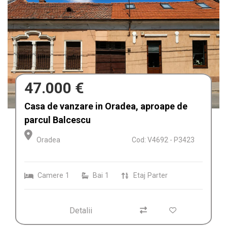
47.000 €
Casa de vanzare in Oradea, aproape de
parcul Balcescu
Oradea
Cod: V4692 - P3423
Camere
1
Bai
1
Etaj
Parter
Detalii