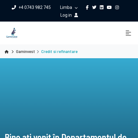
+4 0743 982 745
Limba
Log in
Gaminvest
Credit si refinantare
Bine ați venit în Departamentul de