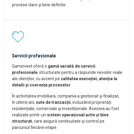
procese clare și bine definite.
Servicii profesionale
Gaminvest oferă o
gamă variată de servicii
profesionale
, structurate pentru a răspunde nevoilor reale
ale clienților, cu accent pe
calitatea execuției, atenția la
detalii și coerența proceselor
.
În activitatea imobiliară, compania a gestionat și finalizat,
în ultimii ani,
sute de tranzacții
, incluzând proprietăți
rezidențiale, comerciale și investiționale. Acestea au fost
realizate printr-un
sistem operațional activ și bine
structurat
, care asigură continuitate și control pe
parcursul fiecărei etape.