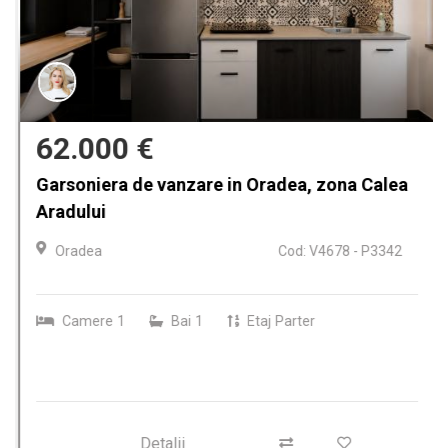
62.000 €
Garsoniera de vanzare in Oradea, zona Calea
Aradului
Oradea
Cod: V4678 - P3342
Camere
1
Bai
1
Etaj
Parter
Detalii