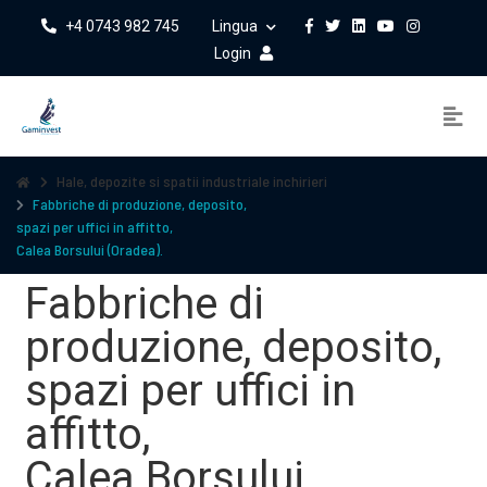
+4 0743 982 745
Lingua
Login
Hale, depozite si spatii industriale inchirieri
Fabbriche di produzione, deposito,
spazi per uffici in affitto,
Calea Borsului (Oradea).
Fabbriche di
produzione, deposito,
spazi per uffici in
affitto,
Calea Borsului