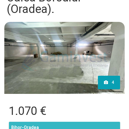
(Oradea).
4
1.070 €
Bihor-Oradea