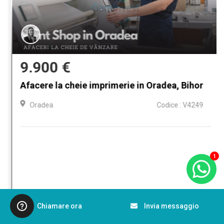
9.900 €
Afacere la cheie imprimerie in Oradea, Bihor
Oradea
Codice : V4249
1
Chiamare ora
Invia messaggio
Dettagli