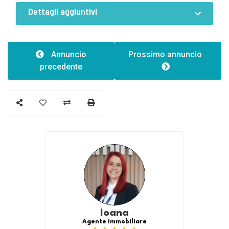
Dettagli aggiuntivi
Costruzioni
Altezza:4.00
Annuncio
Prossimo annuncio
precedente
Caratteristiche
Tipo di edificio:6
Ioana
Agente immobiliare