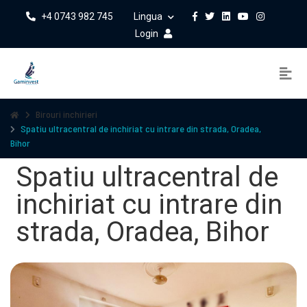
+4 0743 982 745
Lingua
Login
Birouri inchirieri
Spatiu ultracentral de inchiriat cu intrare din strada, Oradea,
Bihor
Spatiu ultracentral de
inchiriat cu intrare din
strada, Oradea, Bihor