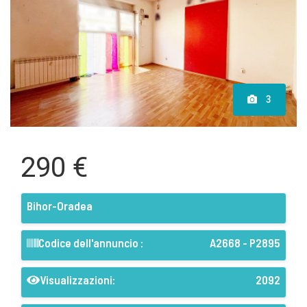
3
290 €
Bihor-Oradea
Codice dell'annuncio :
A2668 - P2895
Visualizzazioni:
2092