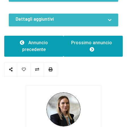
Dotazioni
Elettricità
Acqua
Dettagli aggiuntivi
Teleriscaldamento
Termosifoni
Caratteristiche
Tipo di edificio:5
Annuncio
Prossimo annuncio
precedente