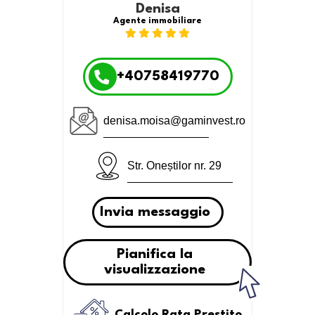
Denisa
Agente immobiliare
+40758419770
denisa.moisa@gaminvest.ro
Str. Oneștilor nr. 29
Invia messaggio
Pianifica la
visualizzazione
Calcolo Rata Prestito