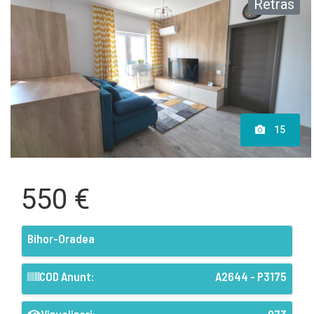
Retras
15
550 €
Bihor-Oradea
COD Anunt:
A2644 - P3175