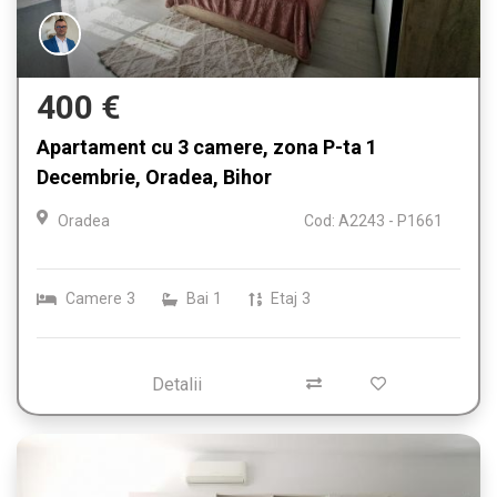
400 €
Apartament cu 3 camere, zona P-ta 1
Decembrie, Oradea, Bihor
Oradea
Cod: A2243 - P1661
Camere
3
Bai
1
Etaj
3
Detalii