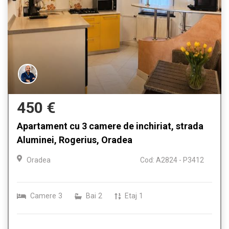
450 €
Apartament cu 3 camere de inchiriat, strada
Aluminei, Rogerius, Oradea
Oradea
Cod: A2824 - P3412
Camere
3
Bai
2
Etaj
1