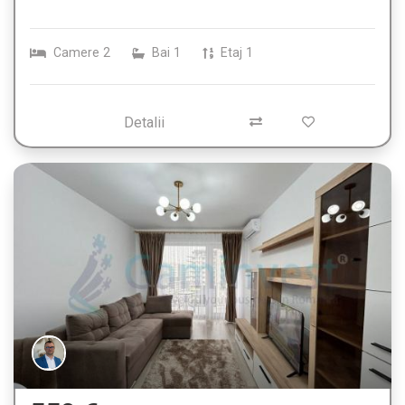
Camere
2
Bai
1
Etaj
1
Detalii