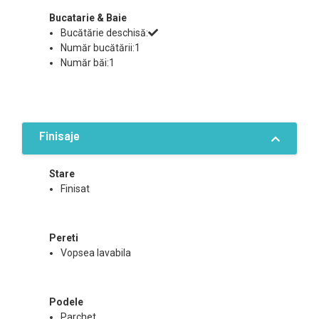
Bucatarie & Baie
Bucătărie deschisă:
Număr bucătării:1
Număr băi:1
Finisaje
Stare
Finisat
Pereti
Vopsea lavabila
Podele
Parchet