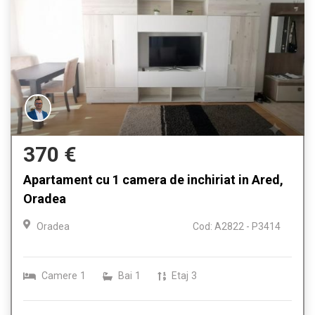
370 €
Apartament cu 1 camera de inchiriat in Ared,
Oradea
Oradea
Cod: A2822 - P3414
Camere
1
Bai
1
Etaj
3