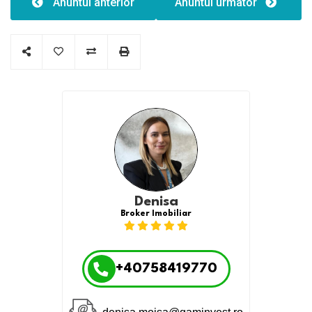
Anuntul anterior
Anuntul urmator
Tip clădire:1
Denisa
Broker Imobiliar
+40758419770