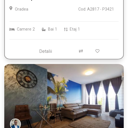
Oradea
Cod: A2817 - P3421
Camere
2
Bai
1
Etaj
1
Detalii