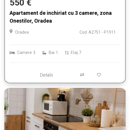
550 €
Apartament de inchiriat cu 3 camere, zona
Onestilor, Oradea
Oradea
Cod: A2751 - P1911
Camere
3
Bai
1
Etaj
7
Detalii