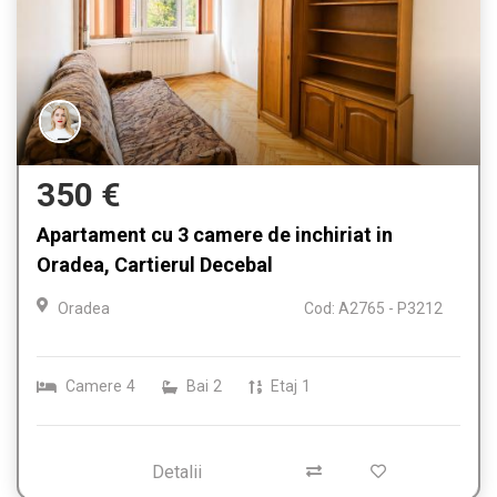
350 €
Apartament cu 3 camere de inchiriat in
Oradea, Cartierul Decebal
Oradea
Cod: A2765 - P3212
Camere
4
Bai
2
Etaj
1
Detalii