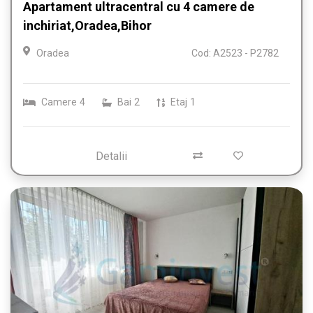
Apartament ultracentral cu 4 camere de
inchiriat,Oradea,Bihor
Oradea
Cod: A2523 - P2782
Camere
4
Bai
2
Etaj
1
Detalii