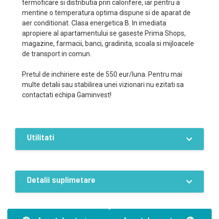
termoficare si distributia prin calorifere, iar pentru a
mentine o temperatura optima dispune si de aparat de
aer conditionat. Clasa energetica B. In imediata
apropiere al apartamentului se gaseste Prima Shops,
magazine, farmacii, banci, gradinita, scoala si mijloacele
de transport in comun.
Pretul de inchiriere este de 550 eur/luna. Pentru mai
multe detalii sau stabilirea unei vizionari nu ezitati sa
contactati echipa Gaminvest!
Utilitati
Dotari
Curent
Apa
Canalizare
Detalii suplimetare
Termoficare
Aer conditionat
Caracteristici
Structură clădire:Beton