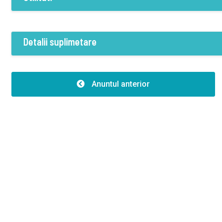
Dotari
Curent
Apa
Canalizare
T
Detalii suplimetare
Caracteristici
Clădire er:
Anuntul anterior