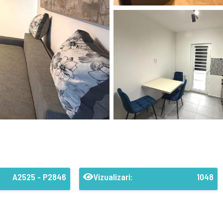
A2525 - P2846
Vizualizari:
1048