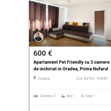
600 €
Apartament Pet Friendly cu 3 camere
de inchiriat in Oradea, Prima Nufarul
Oradea
Cod: A2754 - P3430
Camere
3
Bai
1
Etaj
1