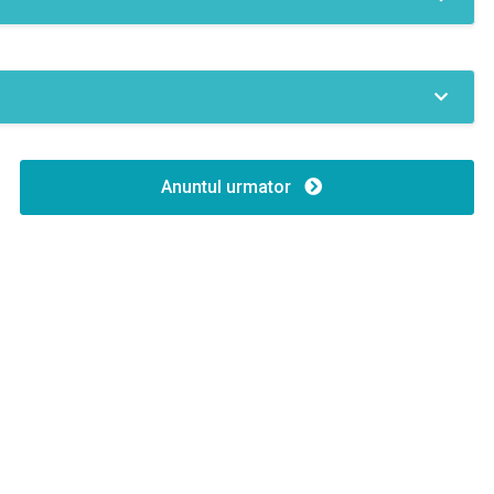
ermoficare
Calorifere
Anuntul urmator