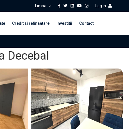
Limba
Log in
ate
Credit si refinantare
Investitii
Contact
na Decebal