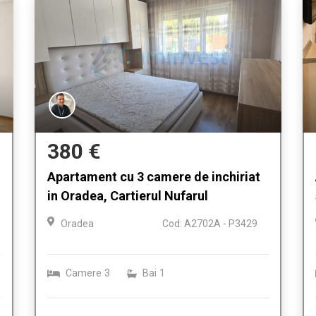
380 €
Apartament cu 3 camere de inchiriat
in Oradea, Cartierul Nufarul
Oradea
Cod: A2702A - P3429
Camere
3
Bai
1