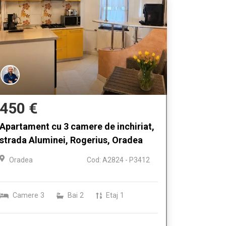
450 €
Apartament cu 3 camere de inchiriat,
strada Aluminei, Rogerius, Oradea
Oradea
Cod: A2824 - P3412
Camere
3
Bai
2
Etaj
1