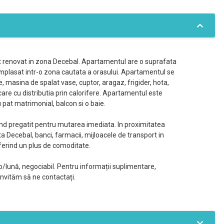
t renovat in zona Decebal. Apartamentul are o suprafata
oc amplasat intr-o zona cautata a orasului. Apartamentul se
e, masina de spalat vase, cuptor, aragaz, frigider, hota,
care cu distributia prin calorifere. Apartamentul este
 pat matrimonial, balcon si o baie.
ind pregatit pentru mutarea imediata. In proximitatea
 Decebal, banci, farmacii, mijloacele de transport in
oferind un plus de comoditate.
o/lună, negociabil. Pentru informații suplimentare,
invităm să ne contactați.