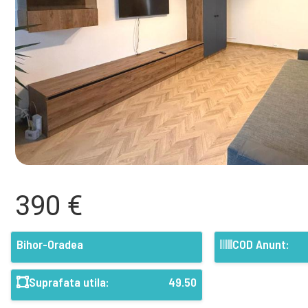
390 €
Bihor-Oradea
COD Anunt:
Suprafata utila:
49.50