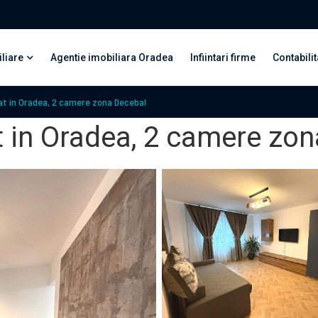
liare
Agentie imobiliara Oradea
Infiintari firme
Contabilit
at in Oradea, 2 camere zona Decebal
t in Oradea, 2 camere zo