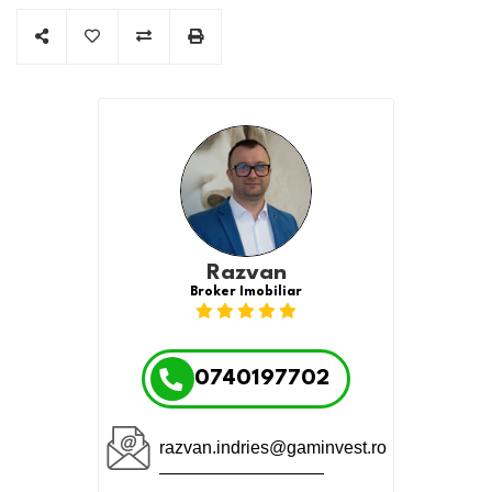
Razvan
Broker Imobiliar
0740197702
razvan.indries@gaminvest.ro