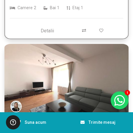
Camere
2
Bai
1
Etaj
1
Detalii
1
Suna acum
Trimite mesaj
400 €