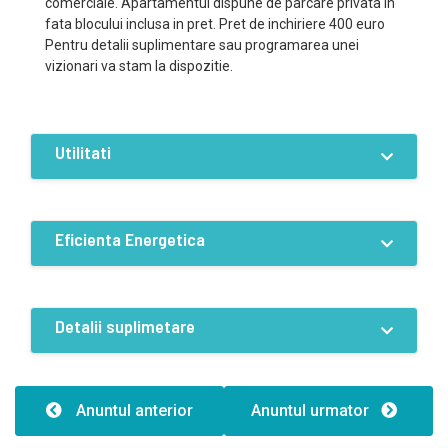
comerciale. Apartamentul dispune de parcare privata in
fata blocului inclusa in pret. Pret de inchiriere 400 euro
Pentru detalii suplimentare sau programarea unei
vizionari va stam la dispozitie.
Utilitati
Dotari
Curent
Apa
CATV
Eficienta Energetica
Acces internet
Termoficare
Incalzire pardoseala
Calorifere
Aer conditionat
Eficiență energetică:A
Detalii suplimetare
Caracteristici
Clădire er:
Anuntul anterior
Anuntul urmator
Tip clădire:1