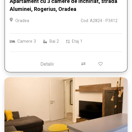
Apartament cu 3 camere de inchiriat, strada
Aluminei, Rogerius, Oradea
Oradea
Cod: A2824 - P3412
Camere
3
Bai
2
Etaj
1
Detalii