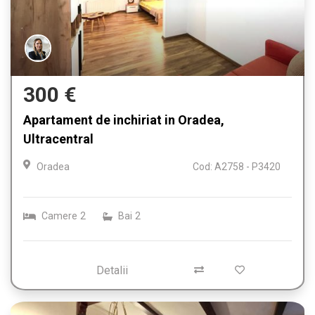
300 €
Apartament de inchiriat in Oradea,
Ultracentral
Oradea
Cod: A2758 - P3420
Camere
2
Bai
2
Detalii