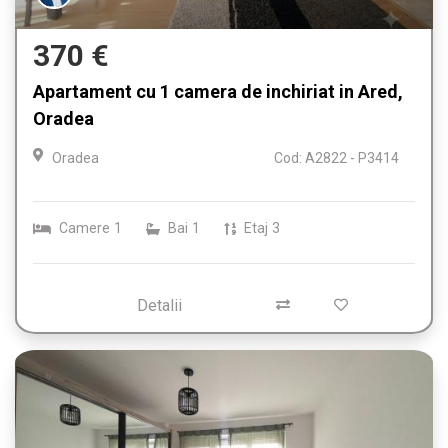
370 €
Apartament cu 1 camera de inchiriat in Ared,
Oradea
Oradea
Cod: A2822 - P3414
Camere
1
Bai
1
Etaj
3
Detalii