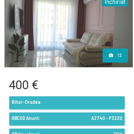
Inchiriat
12
400 €
Bihor-Oradea
COD Anunt:
A2740 - P3220