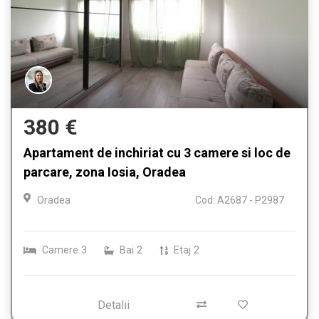
380 €
Apartament de inchiriat cu 3 camere si loc de
parcare, zona Iosia, Oradea
Oradea
Cod: A2687 - P2987
Camere
3
Bai
2
Etaj
2
Detalii