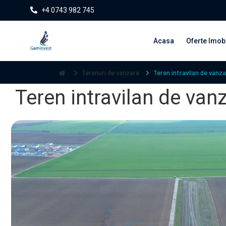
+4 0743 982 745
Acasa
Oferte Imobi
Terenuri de vanzare
Teren intravilan de vanz
Teren intravilan de van