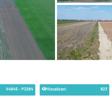
V4645 - P3284
Vizualizari:
823