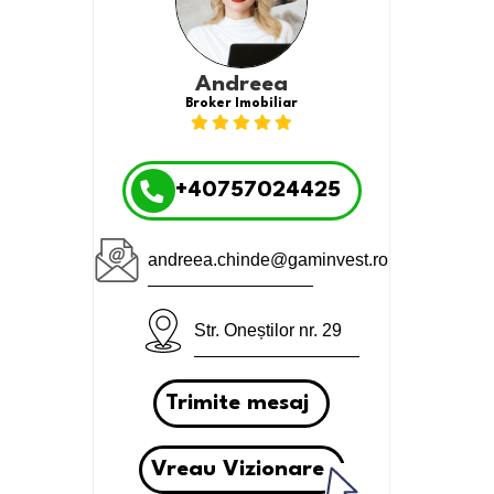
Andreea
Broker Imobiliar
+40757024425
andreea.chinde@gaminvest.ro
Str. Oneștilor nr. 29
Trimite mesaj
Vreau Vizionare