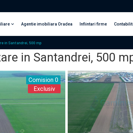
liare
Agentie imobiliara Oradea
Infiintari firme
Contabilit
are in Santandrei, 500 mp
zare in Santandrei, 500 m
Comision 0
Exclusiv