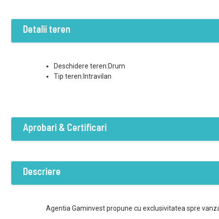
Detalii teren
Deschidere teren:Drum
Tip teren:Intravilan
Aprobari & Certificari
PUZ aprobat:PUZ Aprobat
Descriere
Agentia Gaminvest propune cu exclusivitatea spre vanzar