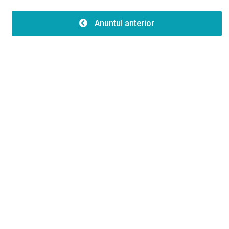
Caracteristici
Număr de fațade:1
Anuntul anterior