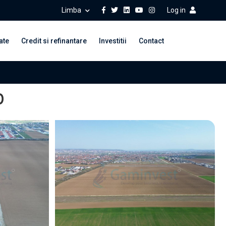
Limba
Log in
ate
Credit si refinantare
Investitii
Contact
p