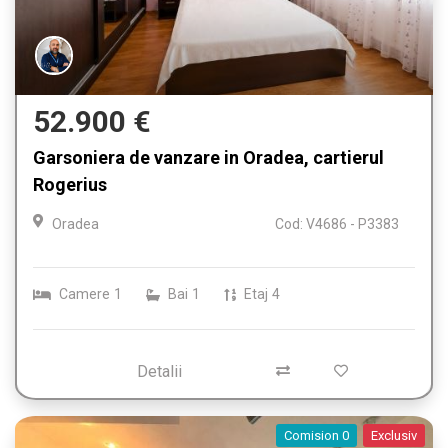
52.900 €
Garsoniera de vanzare in Oradea, cartierul
Rogerius
Oradea
Cod: V4686 - P3383
Camere
1
Bai
1
Etaj
4
Detalii
Comision 0
Exclusiv