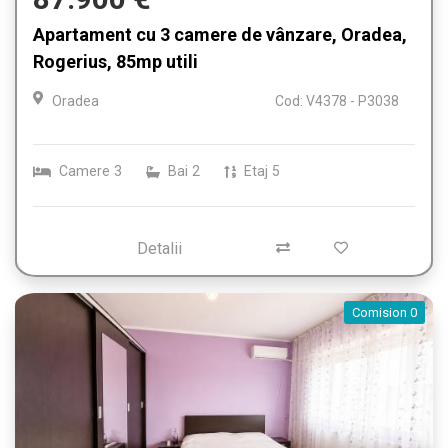
Apartament cu 3 camere de vânzare, Oradea,
Rogerius, 85mp utili
Oradea
Cod: V4378 - P3038
Camere
3
Bai
2
Etaj
5
Detalii
Comision 0