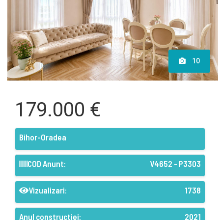
10
179.000 €
Bihor-Oradea
COD Anunt:
V4652 - P3303
Vizualizari:
1738
Anul constructiei:
2021