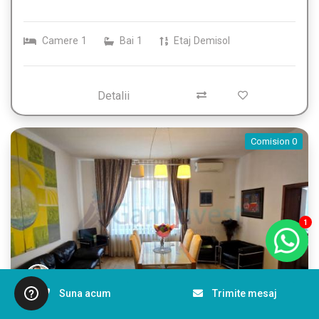
Camere
1
Bai
1
Etaj
Demisol
Detalii
Comision 0
1
Suna acum
Trimite mesaj