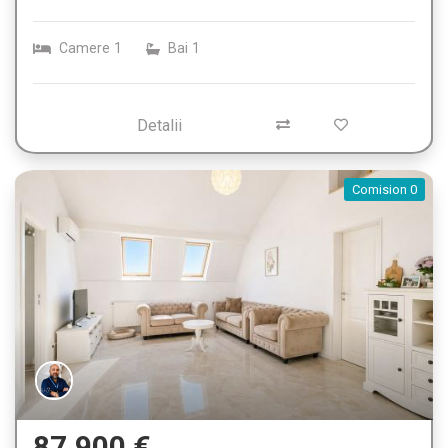
Camere
1
Bai
1
Detalii
Comision 0
87.900 €