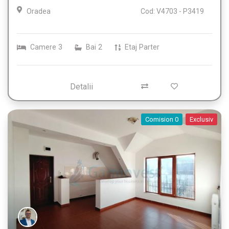
Oradea
Cod: V4703 - P3419
Camere
3
Bai
2
Etaj
Parter
Detalii
Comision 0
Exclusiv