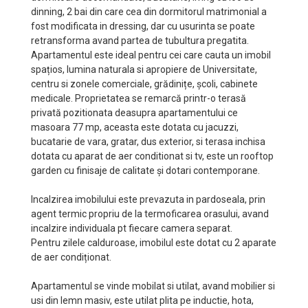
dinning, 2 bai din care cea din dormitorul matrimonial a
fost modificata in dressing, dar cu usurinta se poate
retransforma avand partea de tubultura pregatita.
Apartamentul este ideal pentru cei care cauta un imobil
spațios, lumina naturala si apropiere de Universitate,
centru si zonele comerciale, grădinițe, școli, cabinete
medicale. Proprietatea se remarcă printr-o terasă
privată pozitionata deasupra apartamentului ce
masoara 77 mp, aceasta este dotata cu jacuzzi,
bucatarie de vara, gratar, dus exterior, si terasa inchisa
dotata cu aparat de aer conditionat si tv, este un rooftop
garden cu finisaje de calitate și dotari contemporane.
Incalzirea imobilului este prevazuta in pardoseala, prin
agent termic propriu de la termoficarea orasului, avand
incalzire individuala pt fiecare camera separat.
Pentru zilele calduroase, imobilul este dotat cu 2 aparate
de aer condiționat.
Apartamentul se vinde mobilat si utilat, avand mobilier si
usi din lemn masiv, este utilat plita pe inductie, hota,