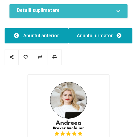
Eficiență energetică:A
Detalii suplimetare
Caracteristici
Clădire er:
Anuntul anterior
Anuntul urmator
Structură clădire:Caramida
Tip clădire:1
Andreea
Broker Imobiliar