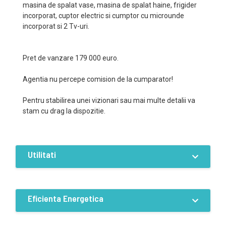
masina de spalat vase, masina de spalat haine, frigider
incorporat, cuptor electric si cumptor cu microunde
incorporat si 2 Tv-uri.
Pret de vanzare 179 000 euro.
Agentia nu percepe comision de la cumparator!
Pentru stabilirea unei vizionari sau mai multe detalii va
stam cu drag la dispozitie.
Utilitati
Dotari
Curent
Apa
Canalizare
Eficienta Energetica
Termoficare
Incalzire pardoseala
Aer conditionat