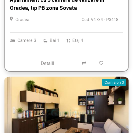
Oradea, tip PB zona Sovata
Oradea
Cod: V4734 - P3418
Camere
3
Bai
1
Etaj
4
Detalii
Comision 0