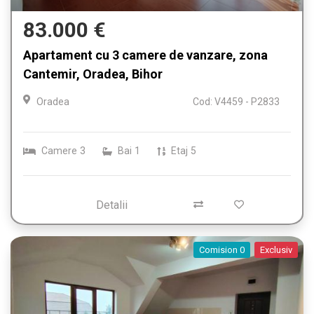
83.000 €
Apartament cu 3 camere de vanzare, zona
Cantemir, Oradea, Bihor
Oradea
Cod: V4459 - P2833
Camere
3
Bai
1
Etaj
5
Detalii
Comision 0
Exclusiv