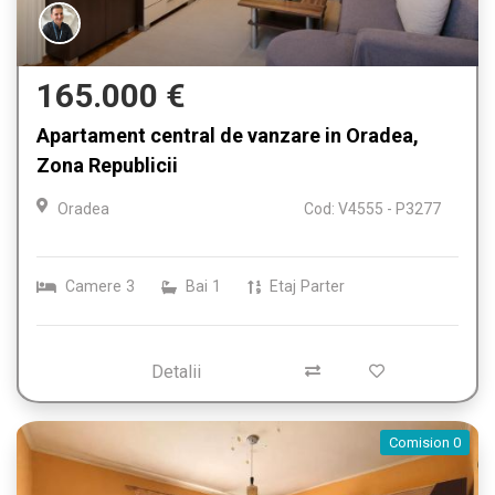
165.000 €
Apartament central de vanzare in Oradea,
Zona Republicii
Oradea
Cod: V4555 - P3277
Camere
3
Bai
1
Etaj
Parter
Detalii
Comision 0