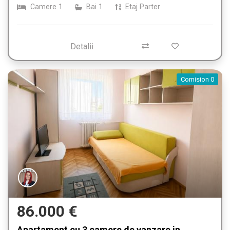
Camere
1
Bai
1
Etaj
Parter
Detalii
Comision 0
86.000 €
Apartament cu 3 camere de vanzare in