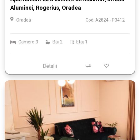
Aluminei, Rogerius, Oradea
Oradea
Cod: A2824 - P3412
Camere
3
Bai
2
Etaj
1
Detalii