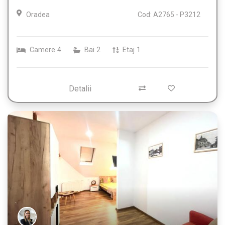
Oradea
Cod: A2765 - P3212
Camere
4
Bai
2
Etaj
1
Detalii