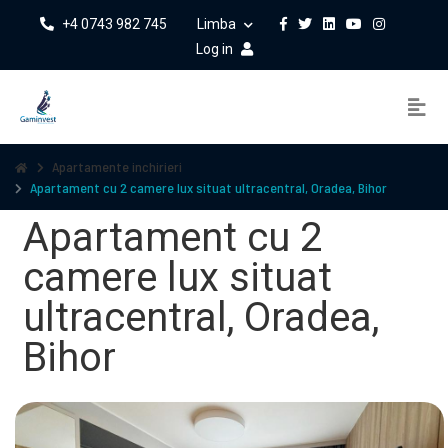
+4 0743 982 745
Limba
Log in
Apartamente inchirieri
Apartament cu 2 camere lux situat ultracentral, Oradea, Bihor
Apartament cu 2
camere lux situat
ultracentral, Oradea,
Bihor