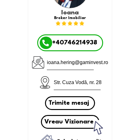
Ioana
Broker Imobiliar
+40746214938
ioana.hering@gaminvest.ro
Str. Cuza Vodă, nr. 28
Trimite mesaj
Vreau Vizionare