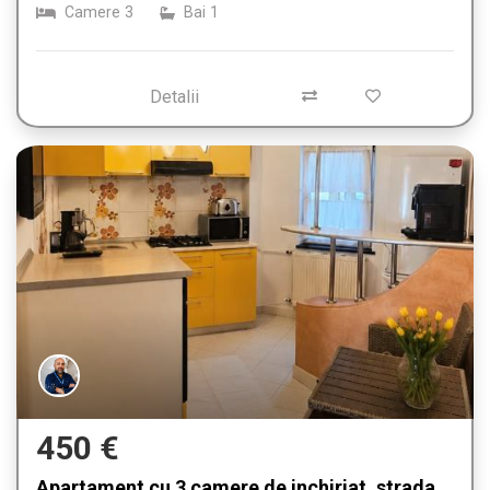
Camere
3
Bai
1
Detalii
450 €
Apartament cu 3 camere de inchiriat, strada