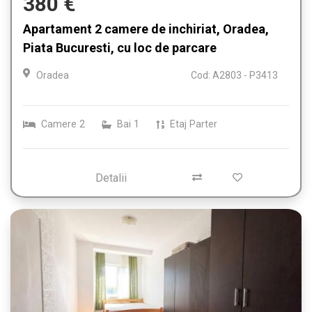
380 €
Apartament 2 camere de inchiriat, Oradea,
Piata Bucuresti, cu loc de parcare
Oradea
Cod: A2803 - P3413
Camere
2
Bai
1
Etaj
Parter
Detalii