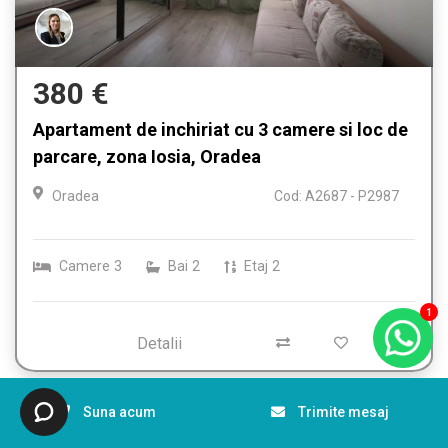
380 €
Apartament de inchiriat cu 3 camere si loc de
parcare, zona Iosia, Oradea
Oradea
Cod: A2687 - P2987
Camere
3
Bai
2
Etaj
2
1
Detalii
Suna acum
Trimite mesaj