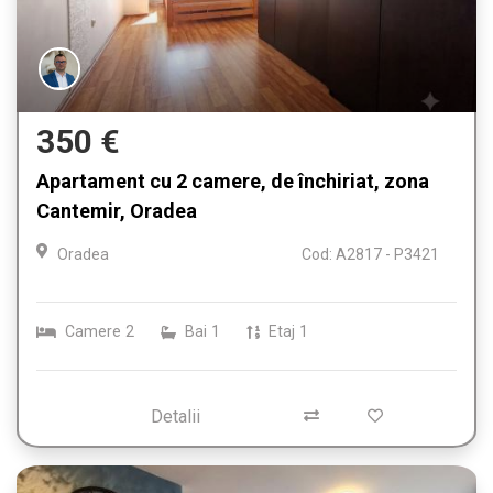
350 €
Apartament cu 2 camere, de închiriat, zona
Cantemir, Oradea
Oradea
Cod: A2817 - P3421
Camere
2
Bai
1
Etaj
1
Detalii