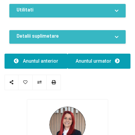
Utilitati
Dotari
Curent
Apa
Canalizare
Detalii suplimetare
Termoficare
Aer conditionat
Caracteristici
Clădire er:
Anuntul anterior
Anuntul urmator