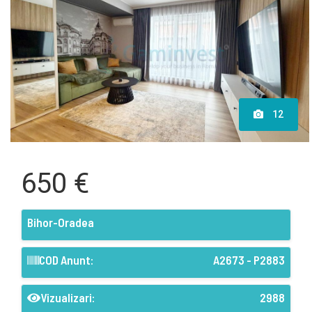
12
650 €
Bihor-Oradea
COD Anunt:
A2673 - P2883
Vizualizari:
2988