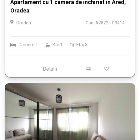
Apartament cu 1 camera de inchiriat in Ared,
Oradea
Oradea
Cod: A2822 - P3414
Camere
1
Bai
1
Etaj
3
Detalii