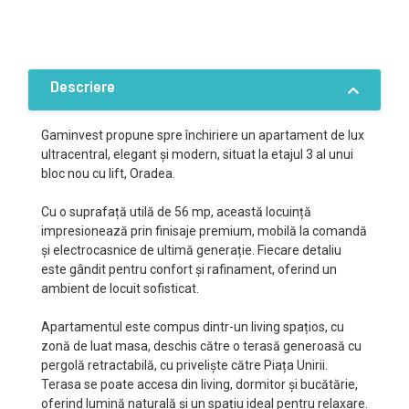
Descriere
Gaminvest propune spre închiriere un apartament de lux
ultracentral, elegant și modern, situat la etajul 3 al unui
bloc nou cu lift, Oradea.
Cu o suprafață utilă de 56 mp, această locuință
impresionează prin finisaje premium, mobilă la comandă
și electrocasnice de ultimă generație. Fiecare detaliu
este gândit pentru confort și rafinament, oferind un
ambient de locuit sofisticat.
Apartamentul este compus dintr-un living spațios, cu
zonă de luat masa, deschis către o terasă generoasă cu
pergolă retractabilă, cu priveliște către Piața Unirii.
Terasa se poate accesa din living, dormitor și bucătărie,
oferind lumină naturală și un spațiu ideal pentru relaxare.