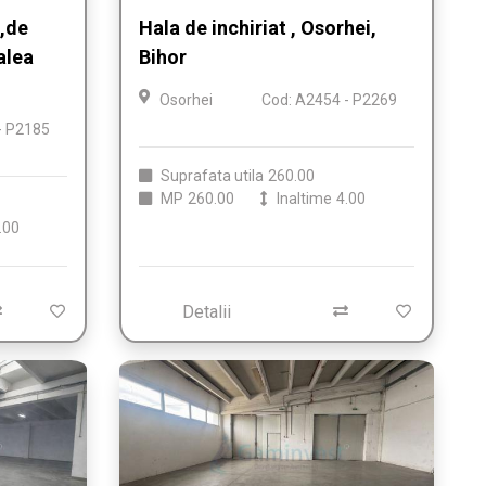
,de
Hala de inchiriat , Osorhei,
alea
Bihor
Osorhei
Cod: A2454 - P2269
- P2185
Suprafata utila
260.00
MP
260.00
Inaltime
4.00
.00
Detalii