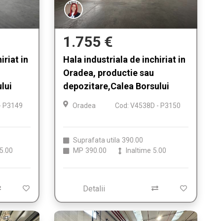
1.755 €
iriat in
Hala industriala de inchiriat in
Oradea, productie sau
lui
depozitare,Calea Borsului
- P3149
Oradea
Cod: V4538D - P3150
Suprafata utila
390.00
5.00
MP
390.00
Inaltime
5.00
Detalii