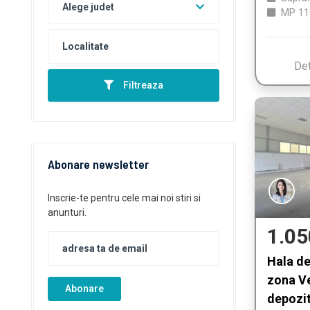
Alege judet
MP
11
Det
Filtreaza
Abonare newsletter
Inscrie-te pentru cele mai noi stiri si
anunturi.
1.05
Hala de
zona Ve
Abonare
depozit