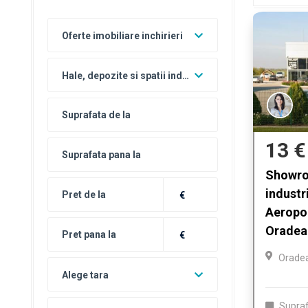
Oferte imobiliare inchirieri
Hale, depozite si spatii industriale inchirieri
13 €
Showro
industr
€
Aeropor
Oradea
€
Orade
Alege tara
Supraf