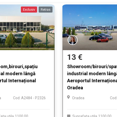
Exclusiv
Retras
13 €
om,birouri,spațiu
Showroom/birouri/spa
ial modern lângă
industrial modern lâng
tul Internațional
Aeroportul Internațion
Oradea
a
Cod: A2484 - P2326
Oradea
Cod
ata utila
1100.00
Suprafata utila
1100.00