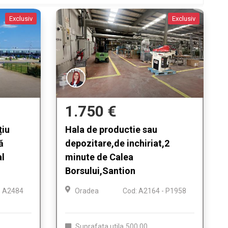
Exclusiv
Exclusiv
1.750 €
țiu
Hala de productie sau
ă
depozitare,de inchiriat,2
al
minute de Calea
Borsului,Santion
: A2484
Oradea
Cod: A2164 - P1958
Suprafata utila
500.00