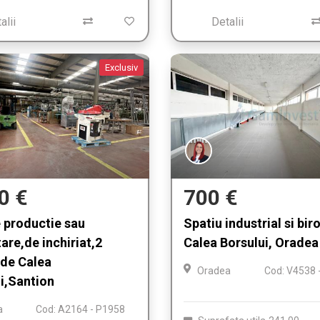
alii
Detalii
Exclusiv
0 €
700 €
 productie sau
Spatiu industrial si biro
are,de inchiriat,2
Calea Borsului, Oradea
 de Calea
Oradea
Cod: V4538 
i,Santion
a
Cod: A2164 - P1958