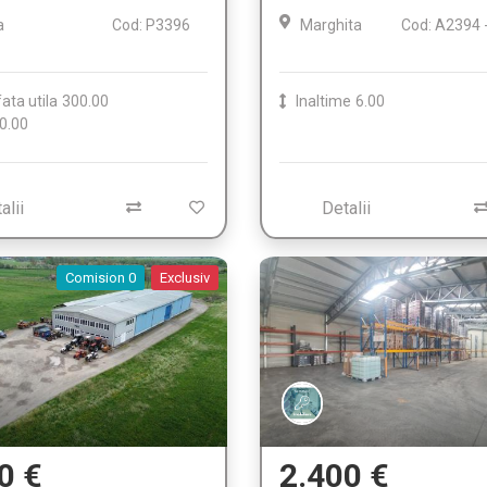
a
Cod: P3396
Marghita
Cod: A2394 
ata utila
300.00
Inaltime
6.00
0.00
alii
Detalii
Comision 0
Exclusiv
0 €
2.400 €