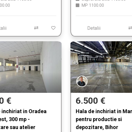
00.00
MP
1100.00
alii
Detalii
0 €
6.500 €
 inchiriat in Oradea
Hala de inchiriat in Ma
st, 300 mp -
pentru productie si
are sau atelier
depozitare, Bihor