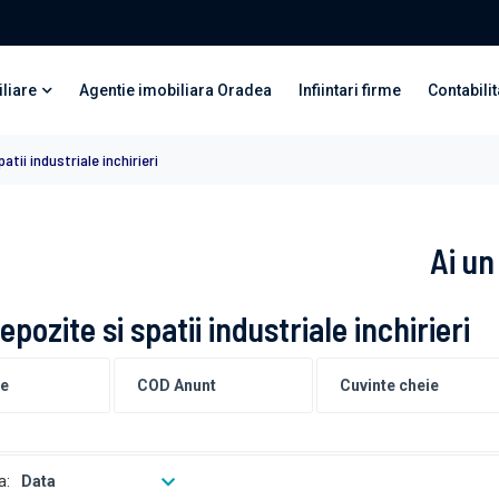
liare
Agentie imobiliara Oradea
Infiintari firme
Contabilit
atii industriale inchirieri
Ai un
epozite si spatii industriale inchirieri
a:
Data