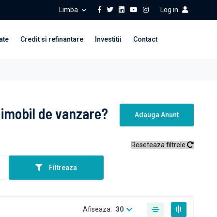
Limba
Log in
ate
Credit si refinantare
Investitii
Contact
 imobil de vanzare?
Adauga Anunt
Reseteaza filtrele
Filtreaza
Afiseaza:
30