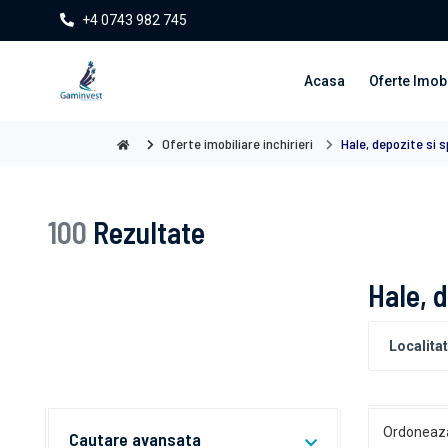
+4 0743 982 745
Acasa
Oferte Imobi
Oferte imobiliare inchirieri
Hale, depozite si sp
100
Rezultate
Hale, d
Ordoneaz
Cautare avansata