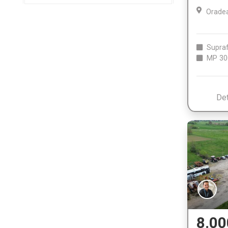
Orade
Supraf
MP
30
Det
8.00