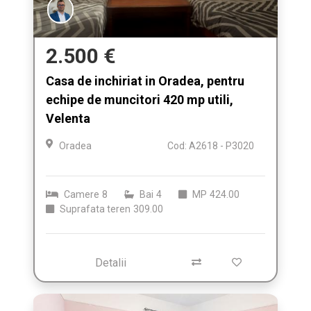
2.500 €
Casa de inchiriat in Oradea, pentru
echipe de muncitori 420 mp utili,
Velenta
Oradea
Cod: A2618 - P3020
Camere
8
Bai
4
MP
424.00
Suprafata teren
309.00
Detalii