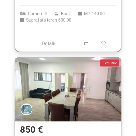
Camere
4
Bai
2
MP
140.00
Suprafata teren
600.00
Detalii
Exclusiv
850 €