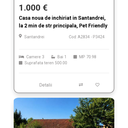
1.000 €
Casa noua de inchiriat in Santandrei,
la 2 min de str principala, Pet Friendly
Santandrei
Cod: A2834 - P3424
Camere
3
Bai
1
MP
70.98
Suprafata teren
500.00
Detalii