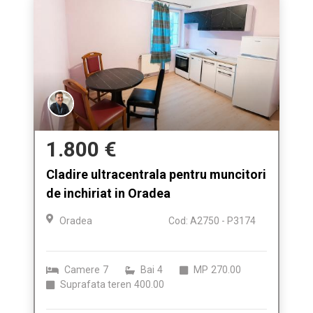
1.800 €
Cladire ultracentrala pentru muncitori
de inchiriat in Oradea
Oradea
Cod: A2750 - P3174
Camere
7
Bai
4
MP
270.00
Suprafata teren
400.00