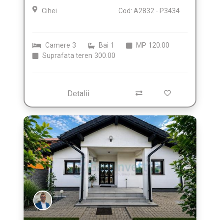
Cihei
Cod: A2832 - P3434
Camere
3
Bai
1
MP
120.00
Suprafata teren
300.00
Detalii