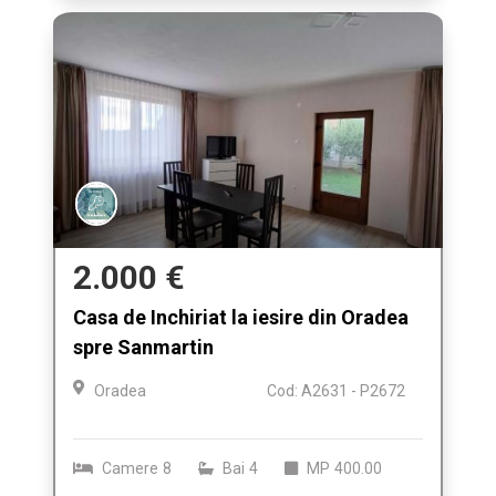
2.000 €
Casa de Inchiriat la iesire din Oradea
spre Sanmartin
Oradea
Cod: A2631 - P2672
Camere
8
Bai
4
MP
400.00