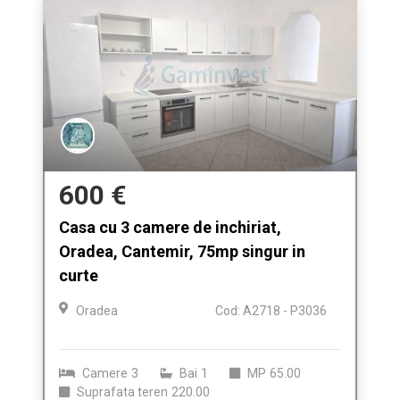
600 €
Casa cu 3 camere de inchiriat,
Oradea, Cantemir, 75mp singur in
curte
Oradea
Cod: A2718 - P3036
Camere
3
Bai
1
MP
65.00
Suprafata teren
220.00