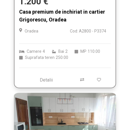
1.200 €
Casa premium de inchiriat in cartier
Grigorescu, Oradea
Oradea
Cod: A2800 - P3374
Camere
4
Bai
2
MP
110.00
Suprafata teren
250.00
Detalii