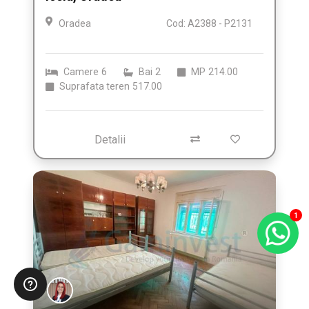
Oradea
Cod: A2388 - P2131
Camere
6
Bai
2
MP
214.00
Suprafata teren
517.00
Detalii
1