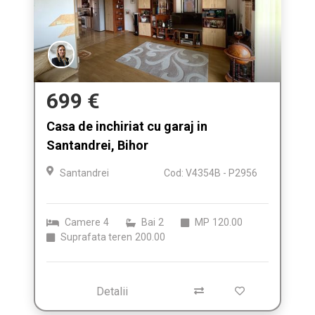
699 €
Casa de inchiriat cu garaj in
Santandrei, Bihor
Santandrei
Cod: V4354B - P2956
Camere
4
Bai
2
MP
120.00
Suprafata teren
200.00
Detalii