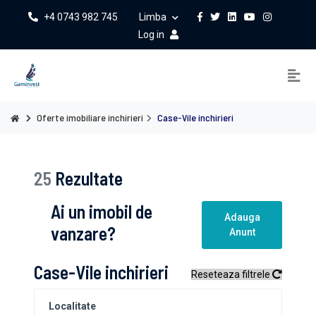
+4 0743 982 745
Limba
Log in
Oferte imobiliare inchirieri
Case-Vile inchirieri
25
Rezultate
Ai un imobil de
Adauga
vanzare?
Anunt
Case-Vile inchirieri
Reseteaza filtrele