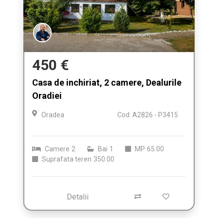
450 €
Casa de inchiriat, 2 camere, Dealurile
Oradiei
Oradea
Cod: A2826 - P3415
Camere
2
Bai
1
MP
65.00
Suprafata teren
350.00
Detalii