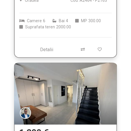
Oradea
Cod: A2464 - P2163
Camere
6
Bai
4
MP
300.00
Suprafata teren
2000.00
Detalii