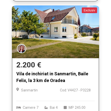
Exclusiv
2.200 €
Vila de inchiriat in Sanmartin, Baile
Felix, la 3 km de Oradea
Sanmartin
Cod: V4427 - P3228
Camere
7
Bai
4
MP
245.00