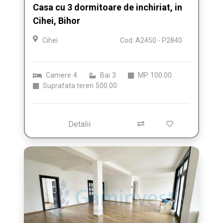
Casa cu 3 dormitoare de inchiriat, in
Cihei, Bihor
Cihei
Cod: A2450 - P2840
Camere
4
Bai
3
MP
100.00
Suprafata teren
500.00
Detalii