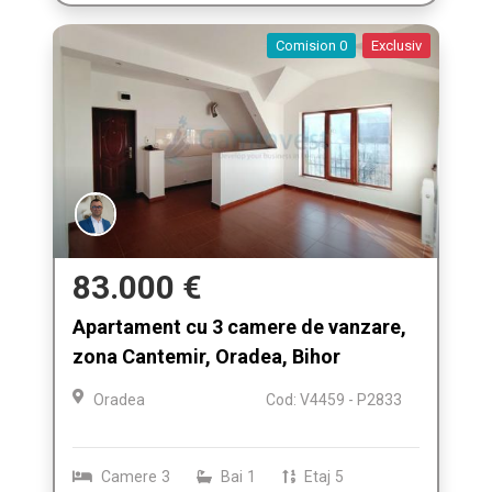
Comision 0
Exclusiv
83.000 €
Apartament cu 3 camere de vanzare,
zona Cantemir, Oradea, Bihor
Oradea
Cod: V4459 - P2833
Camere
3
Bai
1
Etaj
5