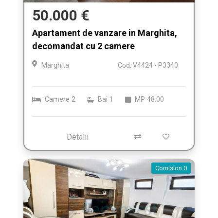
50.000 €
Apartament de vanzare in Marghita,
decomandat cu 2 camere
Marghita
Cod: V4424 - P3340
Camere
2
Bai
1
MP
48.00
Detalii
Comision 0