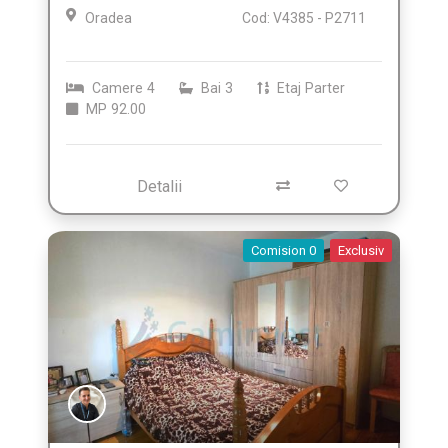
Oradea
Cod: V4385 - P2711
Camere
4
Bai
3
Etaj
Parter
MP
92.00
Detalii
Comision 0
Exclusiv