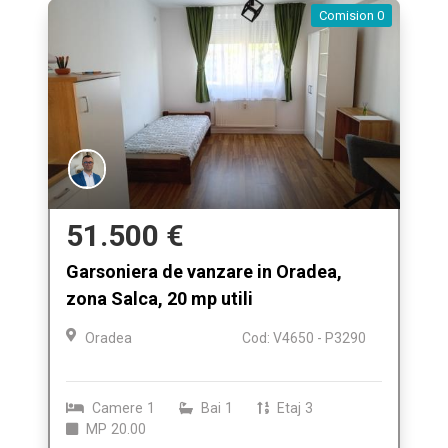
Comision 0
51.500 €
Garsoniera de vanzare in Oradea,
zona Salca, 20 mp utili
Oradea
Cod: V4650 - P3290
Camere
1
Bai
1
Etaj
3
MP
20.00