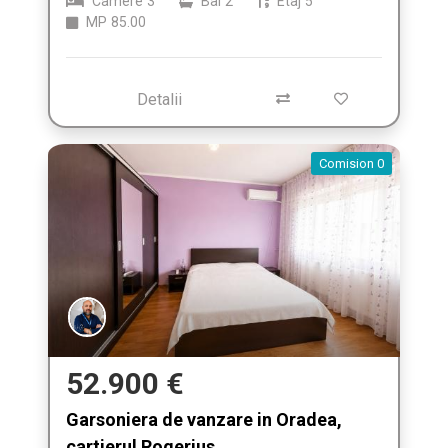
Camere
3
Bai
2
Etaj
5
MP
85.00
Detalii
Comision 0
52.900 €
Garsoniera de vanzare in Oradea,
cartierul Rogerius