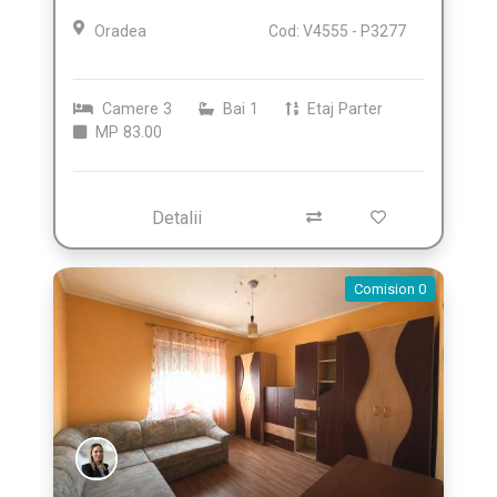
Oradea
Cod: V4555 - P3277
Camere
3
Bai
1
Etaj
Parter
MP
83.00
Detalii
Comision 0