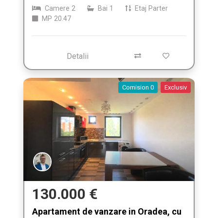
Camere
2
Bai
1
Etaj
Parter
MP
20.47
Detalii
Comision 0
Exclusiv
130.000 €
Apartament de vanzare in Oradea, cu