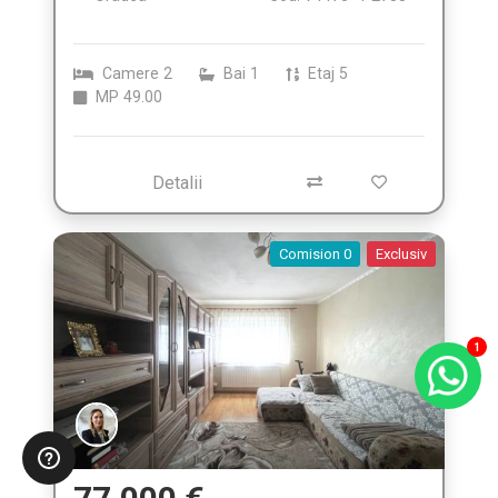
Camere
2
Bai
1
Etaj
5
MP
49.00
Detalii
Comision 0
Exclusiv
1