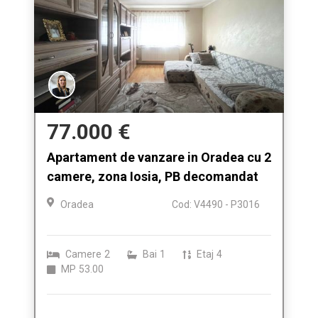
77.000 €
Apartament de vanzare in Oradea cu 2
camere, zona Iosia, PB decomandat
Oradea
Cod: V4490 - P3016
Camere
2
Bai
1
Etaj
4
MP
53.00