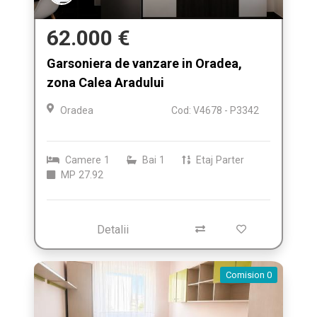
62.000 €
Garsoniera de vanzare in Oradea,
zona Calea Aradului
Oradea
Cod: V4678 - P3342
Camere
1
Bai
1
Etaj
Parter
MP
27.92
Detalii
Comision 0