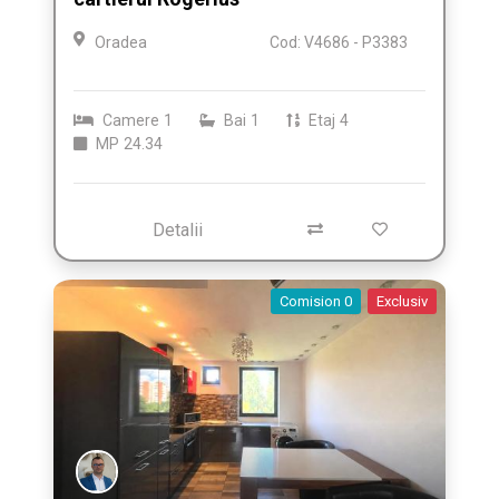
Oradea
Cod: V4686 - P3383
Camere
1
Bai
1
Etaj
4
MP
24.34
Detalii
Comision 0
Exclusiv