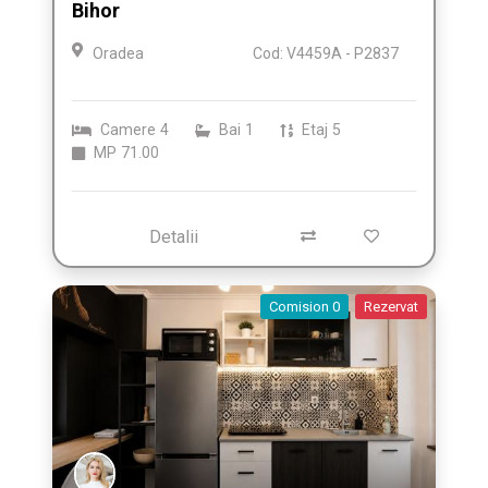
Bihor
Oradea
Cod: V4459A - P2837
Camere
4
Bai
1
Etaj
5
MP
71.00
Detalii
Comision 0
Rezervat