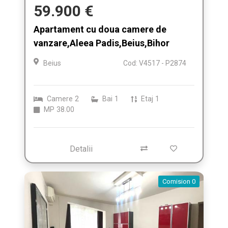
59.900 €
Apartament cu doua camere de
vanzare,Aleea Padis,Beius,Bihor
Beius
Cod: V4517 - P2874
Camere
2
Bai
1
Etaj
1
MP
38.00
Detalii
Comision 0