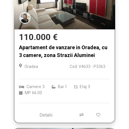
110.000 €
Apartament de vanzare in Oradea, cu
3 camere, zona Strazii Aluminei
Oradea
Cod: V4633 - P3363
Camere
3
Bai
1
Etaj
3
MP
66.00
Detalii