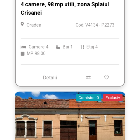
4 camere, 98 mp utili, zona Splaiul
Crisanei
Oradea
Cod: V4134 - P2273
Camere
4
Bai
1
Etaj
4
MP
98.00
Detalii
Comision 0
Exclusiv