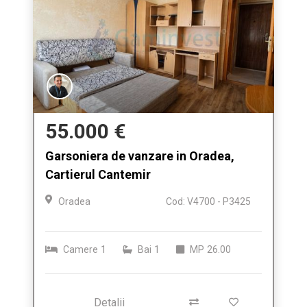
55.000 €
Garsoniera de vanzare in Oradea,
Cartierul Cantemir
Oradea
Cod: V4700 - P3425
Camere
1
Bai
1
MP
26.00
Detalii