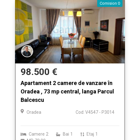
Comision 0
98.500 €
Apartament 2 camere de vanzare în
Oradea , 73 mp central, langa Parcul
Balcescu
Oradea
Cod: V4547 - P3014
Camere
2
Bai
1
Etaj
1