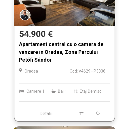
54.900 €
Apartament central cu o camera de
vanzare in Oradea, Zona Parcului
Petőfi Sándor
Oradea
Cod: V4629 - P3336
Camere
1
Bai
1
Etaj
Demisol
Detalii