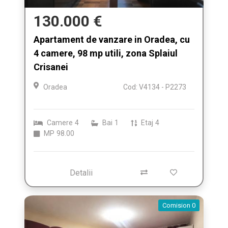
130.000 €
Apartament de vanzare in Oradea, cu
4 camere, 98 mp utili, zona Splaiul
Crisanei
Oradea
Cod: V4134 - P2273
Camere
4
Bai
1
Etaj
4
MP
98.00
Detalii
Comision 0