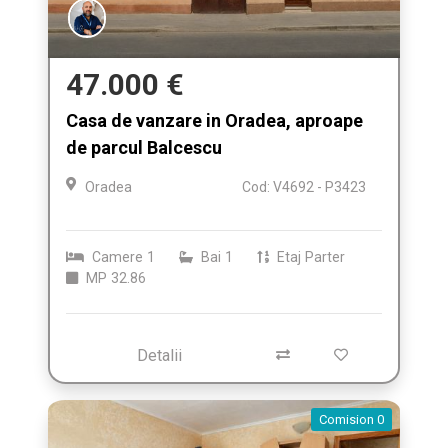
47.000 €
Casa de vanzare in Oradea, aproape
de parcul Balcescu
Oradea
Cod: V4692 - P3423
Camere
1
Bai
1
Etaj
Parter
MP
32.86
Detalii
Comision 0