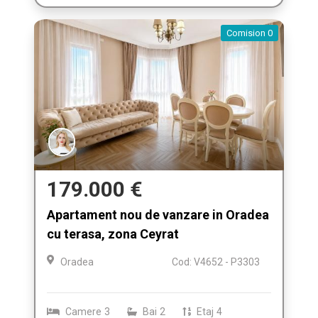
Comision 0
179.000 €
Apartament nou de vanzare in Oradea
cu terasa, zona Ceyrat
Oradea
Cod: V4652 - P3303
Camere
3
Bai
2
Etaj
4