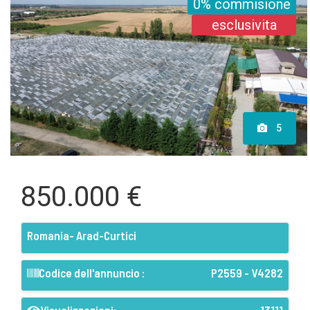
0% commisione
esclusivita
5
850.000 €
Romania- Arad-Curtici
Codice dell'annuncio :
P2559 - V4282