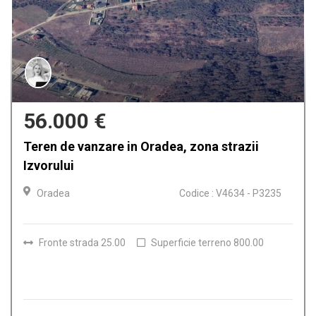
159.900 €
i
Casa de vanzare in Oradea, Iosia
Oradea
Codice : V4612 -
 P3235
Camere
4
Bagni
2
Superficie terreno
150.00
.00