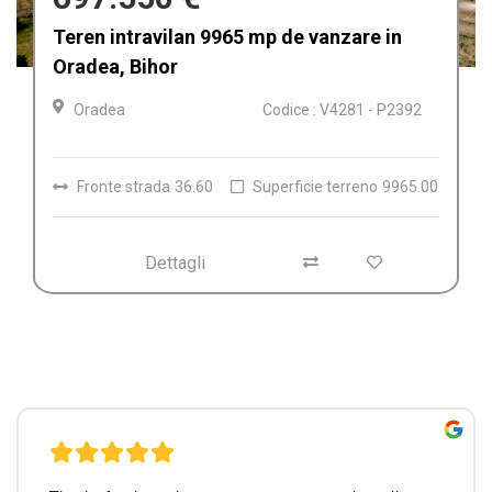
Afacere la cheie de vânzare Fabrica de
Textile in Dolj, Romania
Craiova
Codice : V4212
Dettagli