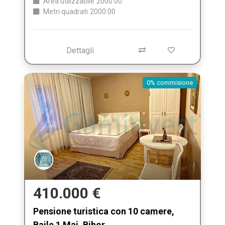
Area utilizzabile
2000.00
Metri quadrati
2000.00
Dettagli
0% commisione
410.000 €
Pensione turistica con 10 camere,
Baile 1 Mai, Bihor