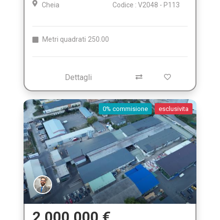
Cheia
Codice : V2048 - P113
Metri quadrati
250.00
Dettagli
0% commisione
esclusivita
2.000.000 €