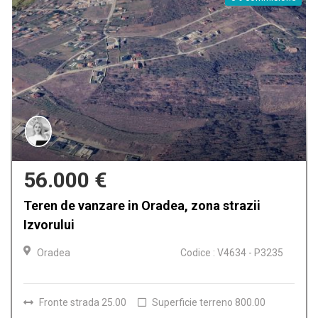
159.900 €
Casa de vanzare in Oradea, Iosia
Oradea
Codice : V4612 - P3224
Camere
4
Bagni
2
Superficie terreno
150.00