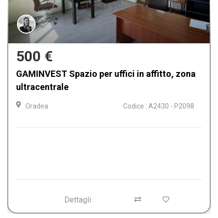
500 €
Spazi per uffici in affitto ultracentral a
Oradea, Bihor
Oradea
Codice : A2383 - P2061
Dettagli