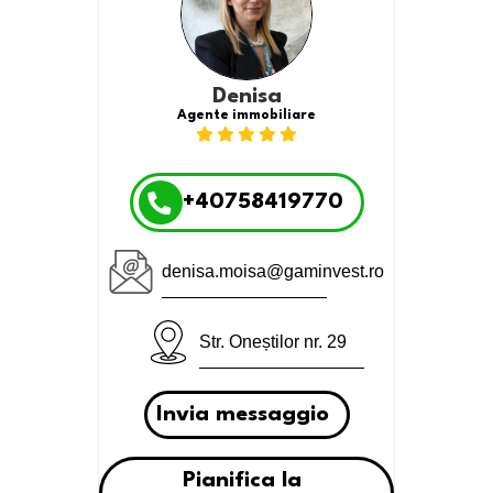
Denisa
Agente immobiliare
+40758419770
denisa.moisa@gaminvest.ro
Str. Oneștilor nr. 29
Invia messaggio
Pianifica la