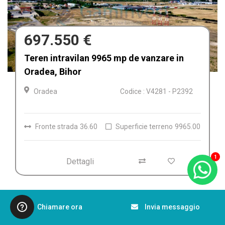
680.000 €
Afacere la cheie de vânzare Fabrica de
Textile in Dolj, Romania
Craiova
Codice : V4212
Dettagli
1
Chiamare ora
Invia messaggio