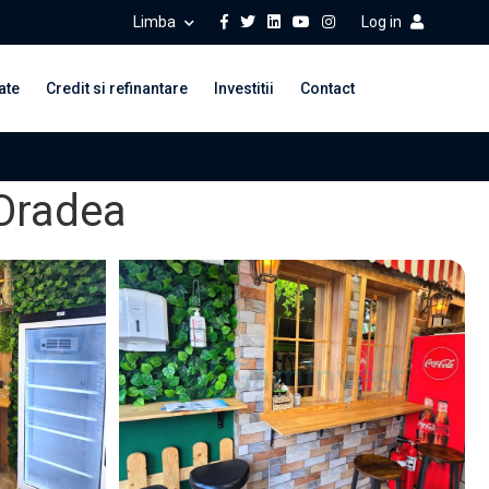
Limba
Log in
ate
Credit si refinantare
Investitii
Contact
 Oradea