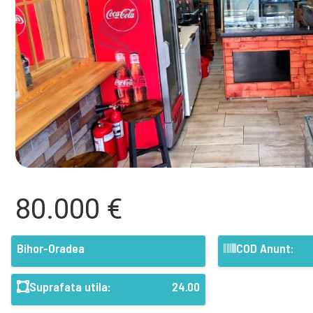
80.000 €
Bihor-Oradea
COD Anunt:
Suprafata utila:
24.00