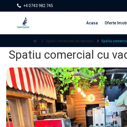
+4 0743 982 745
Acasa
Oferte Imobi
Spatii comerciale de vanzare
Spatiu comercia
Spatiu comercial cu va