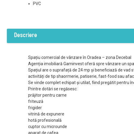
PVC
Descriere
Spațiu comercial de vânzare în Oradea – zona Decebal
Agenția imobiliară Gaminvest oferă spre vânzare un spaț
Spațiul are o suprafață de 24 mp și beneficiază de vad stra
activități de tip shaormerie, patiserie, fast-food sau afac
Se vinde complet echipat și utilat, fiind pregătit pentru în
Printre dotări se regăsesc:
prăjitor pentru carne
friteuză
frigider
vitrină de expunere
hotă profesională
cuptor cu microunde
aparat de cafea