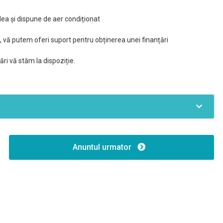
dea și dispune de aer condiționat
vă putem oferi suport pentru obținerea unei finanțări
ri vă stăm la dispoziție.
cces internet
Fibra optica
Anuntul urmator