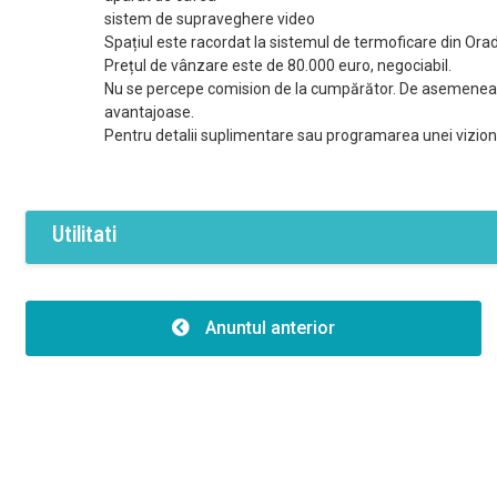
sistem de supraveghere video
Spațiul este racordat la sistemul de termoficare din Ora
Prețul de vânzare este de 80.000 euro, negociabil.
Nu se percepe comision de la cumpărător. De asemenea, 
avantajoase.
Pentru detalii suplimentare sau programarea unei vizionă
Utilitati
Dotari
Curent
Apa
Canalizare
A
Anuntul anterior
Termoficare
Aer conditionat