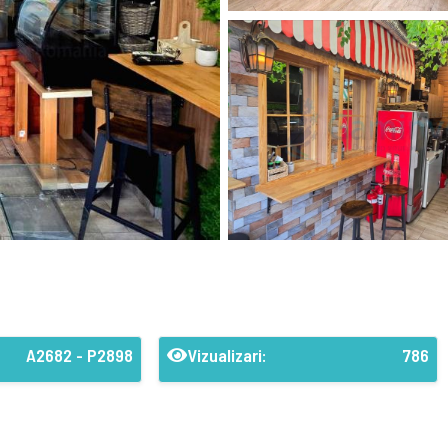
A2682 - P2898
Vizualizari:
786