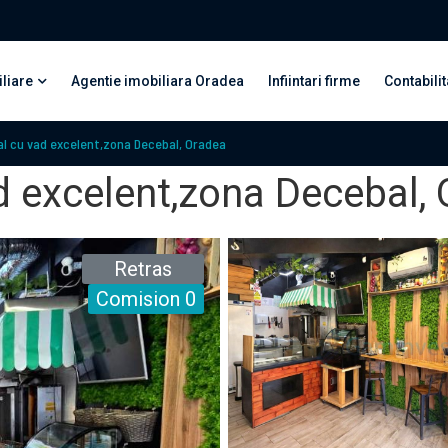
liare
Agentie imobiliara Oradea
Infiintari firme
Contabilit
l cu vad excelent,zona Decebal, Oradea
d excelent,zona Decebal,
Retras
Comision 0