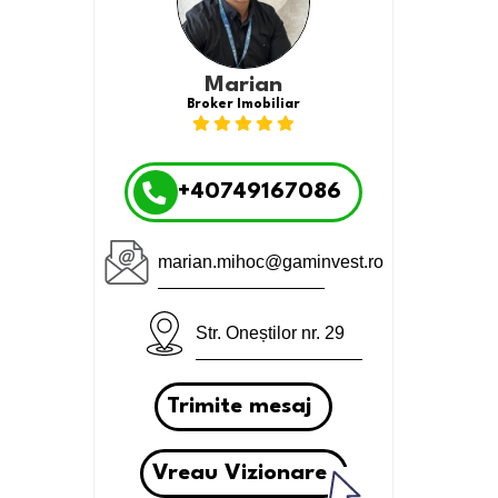
Marian
Broker Imobiliar
+40749167086
marian.mihoc@gaminvest.ro
Str. Oneștilor nr. 29
Trimite mesaj
Vreau Vizionare