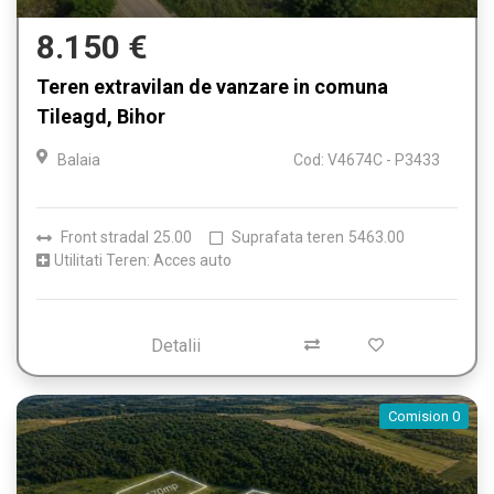
8.150 €
Teren extravilan de vanzare in comuna
Tileagd, Bihor
Balaia
Cod: V4674C - P3433
Front stradal
25.00
Suprafata teren
5463.00
Utilitati Teren: Acces auto
Detalii
Comision 0