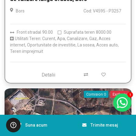
Bors
Cod: V4595 - P3257
Front stradal
90.00
Suprafata teren
8000.00
Utilitati Teren: Curent, Apa, Canalizare, Gaz, Acces
internet, Oportunitate de investitie, La sosea, Acces auto,
Teren imprejmuit
Detalii
Comision 0
Exclusiv
1
Suna acum
Trimite mesaj