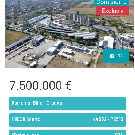
Comision 0
Exclusiv
14
7.500.000 €
Romania- Bihor-Oradea
COD Anunt:
v4352 - P2516