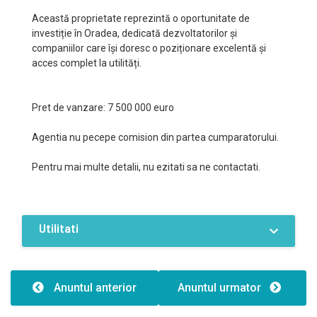
Această proprietate reprezintă o oportunitate de
investiție în Oradea, dedicată dezvoltatorilor și
companiilor care își doresc o poziționare excelentă și
acces complet la utilități.
Pret de vanzare: 7 500 000 euro
Agentia nu pecepe comision din partea cumparatorului.
Pentru mai multe detalii, nu ezitati sa ne contactati.
Utilitati
Dotari
Curent
Apa
Canalizare
Anuntul anterior
Anuntul urmator
Gaz
Acces internet