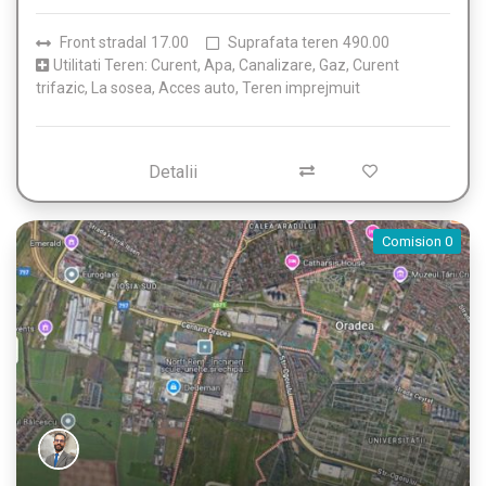
Front stradal
17.00
Suprafata teren
490.00
Utilitati Teren: Curent, Apa, Canalizare, Gaz, Curent
trifazic, La sosea, Acces auto, Teren imprejmuit
Detalii
Comision 0