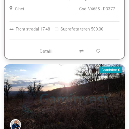
Cihei
Cod: V4685 - P3377
Front stradal
17.48
Suprafata teren
500.00
Detalii
Comision 0