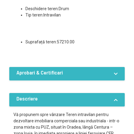
Deschidere teren:Drum
Tip teren:Intravilan
Suprafață teren:57210.00
Aprobari & Certificari
PUZ aprobat:PUZ in lucru
Descriere
Vă propunem spre vânzare Teren intravilan pentru
dezvoltare imobiliara comperciala sau industriala - intr-o
zona mixta cu PUZ, situat în Oradea, lângă Centura –
zona Ioșia, în imediata apropiere a liniei feroviare CFR.