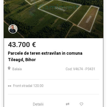
43.700 €
Parcele de teren extravilan in comuna
Tileagd, Bihor
Balaia
Cod: V4674 - P3431
Front stradal
120.00
Detalii