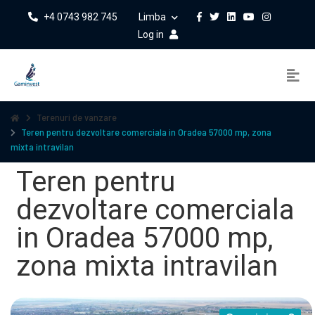
+4 0743 982 745
Limba
Log in
Terenuri de vanzare
Teren pentru dezvoltare comerciala in Oradea 57000 mp, zona
mixta intravilan
Teren pentru
dezvoltare comerciala
in Oradea 57000 mp,
zona mixta intravilan