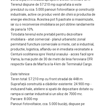
Terenul dispune de 57.210 mp suprafata si este
prevăzut cu cca. 5.000 panouri fotovoltaice și construcții
industriale, active ce produc venit din chirii si productia de
energie electrica. Acestea pot fi pastrate si maximizate,
iar cu o reconversie imobiliara se pot obtine randamente
de pana la 10%.
Totodata terenul este pretabil pentru dezvoltare
imobiliara - atat comercial - planul urbanistic zonal
permitand functiuni comerciale si mixte, cat si industrial,
productie, logistica, aflandu-se in imediata vecinatate a
Centurii ocolitarea spre Vestul orasului - acces facil spre
Vama, la mai putin de 30 de metri de linia feroviara CFR
respectiv Gara de Marfa si la 4 km de Terminalul Cargo.
Date tehnice
Teren total: 57.210 mp cu front stradal de 448 m
Suprafață construită a clădirilor existente: 24.900 mp -
incluzand hale, ateliere si spatii de depozitare dotate cu
rampa si cantar industrial si un siloz de 7000 mc.
Parcare: 8.000 mp
Panouri fotovoltaice; cca. 5.000 bucăți, dispuse pe