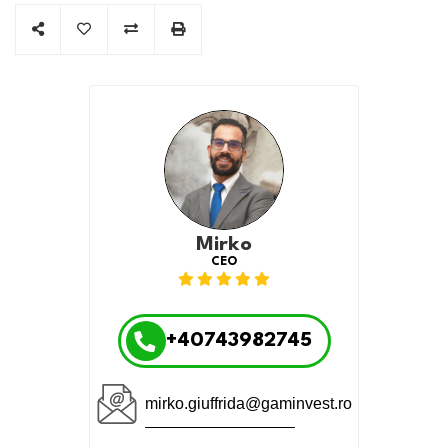
Fibra optica
Utilitati in zona
Oportunitate de inves
Mirko
CEO
+40743982745
mirko.giuffrida@gaminvest.ro