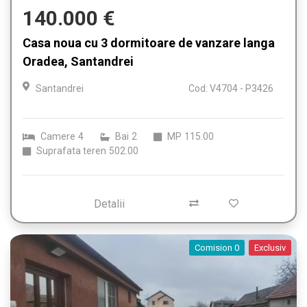
140.000 €
Casa noua cu 3 dormitoare de vanzare langa
Oradea, Santandrei
Santandrei
Cod: V4704 - P3426
Camere
4
Bai
2
MP
115.00
Suprafata teren
502.00
Detalii
Comision 0
Exclusiv