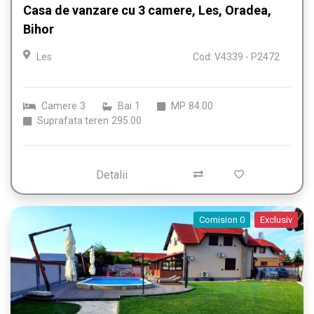
Casa de vanzare cu 3 camere, Les, Oradea,
Bihor
Les
Cod: V4339 - P2472
Camere
3
Bai
1
MP
84.00
Suprafata teren
295.00
Detalii
Comision 0
Exclusiv