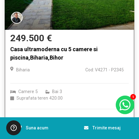
249.500 €
Casa ultramoderna cu 5 camere si
piscina,Biharia,Bihor
Biharia
Cod: V4271 - P2345
Camere
5
Bai
3
1
Suprafata teren
420.00
Detalii
Suna acum
Trimite mesaj