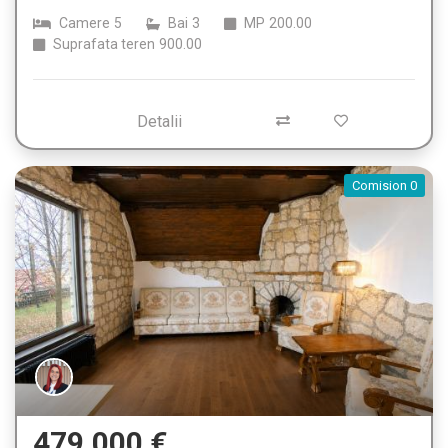
Camere
5
Bai
3
MP
200.00
Suprafata teren
900.00
Detalii
Comision 0
479.000 €