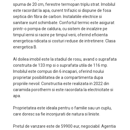
spuma de 20 cm, ferestre termopan triplu strat. Imobilul
este racordat la apa, curent trifazic si dispune de fosa
septica din fibra de carbon. Instalatiile electrice si
sanitare sunt schimbate. Confortul termic este asigurat
printr-o pompa de caldura, cu sistem de incalzire pe
timpul iernii si racire pe timpul verii, oferind eficienta
energetica ridicata si costuri reduse de intretinere. Clasa
energetica B.
Al doilea imobil este la stadiul de rosu, avand o suprafata
construita de 133 mp si o suprafata utila de 116 mp.
Imobilul este compus din 6 incapari, oferind noului
proprietar posibilitatea de a compartimenta dupa
propriile nevoil. Constructia este realizata in 2022 din
caramida porotherm si este racordata la electricitate si
apa.
Proprietatea este ideala pentru o familie sau un cuplu,
care doresc sa fie inconjurati de natura si liniste.
Pretul de vanzare este de 59900 eur, negociabil. Agentia