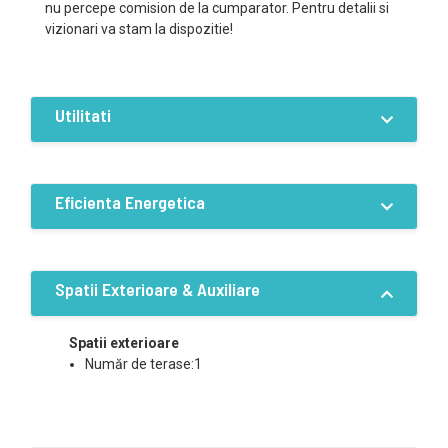
nu percepe comision de la cumparator. Pentru detalii si
vizionari va stam la dispozitie!
Utilitati
Dotari
Apa
Canalizare
Eficienta Energetica
Fosa septica
Curent trifazic
Eficiență energetică:B
Spatii Exterioare & Auxiliare
Spatii exterioare
Număr de terase:1