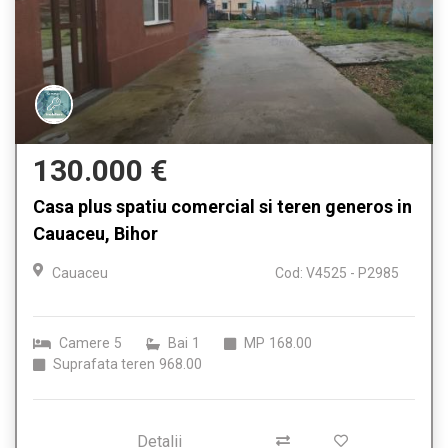
130.000 €
Casa plus spatiu comercial si teren generos in
Cauaceu, Bihor
Cauaceu
Cod: V4525 - P2985
Camere
5
Bai
1
MP
168.00
Suprafata teren
968.00
Detalii