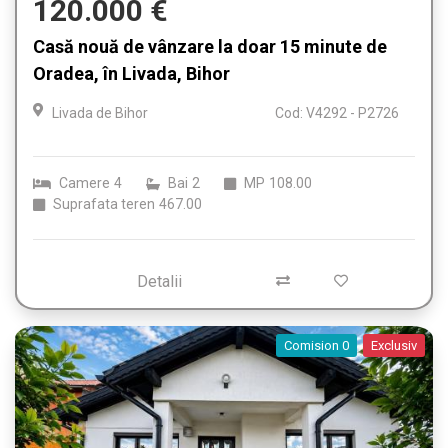
120.000 €
Casă nouă de vânzare la doar 15 minute de
Oradea, în Livada, Bihor
Livada de Bihor
Cod: V4292 - P2726
Camere
4
Bai
2
MP
108.00
Suprafata teren
467.00
Detalii
Comision 0
Exclusiv