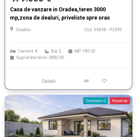
Casa de vanzare in Oradea,teren 3000
mp,zona de dealuri, priveliste spre oras
Oradea
Cod: V4698 - P3395
Camere
4
Bai
2
MP
180.00
Suprafata teren
2882.00
Detalii
Comision 0
Rezervat