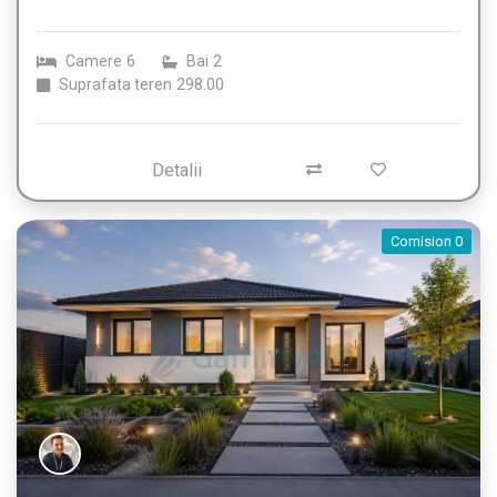
Camere
6
Bai
2
Suprafata teren
298.00
Detalii
Comision 0