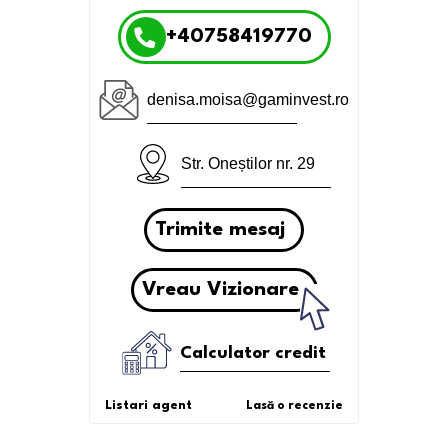
+40758419770
denisa.moisa@gaminvest.ro
Str. Oneștilor nr. 29
Trimite mesaj
Vreau Vizionare
Calculator credit
Listari agent
Lasă o recenzie