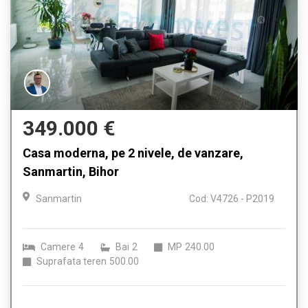
349.000 €
Casa moderna, pe 2 nivele, de vanzare,
Sanmartin, Bihor
Sanmartin
Cod: V4726 - P2019
Camere
4
Bai
2
MP
240.00
Suprafata teren
500.00