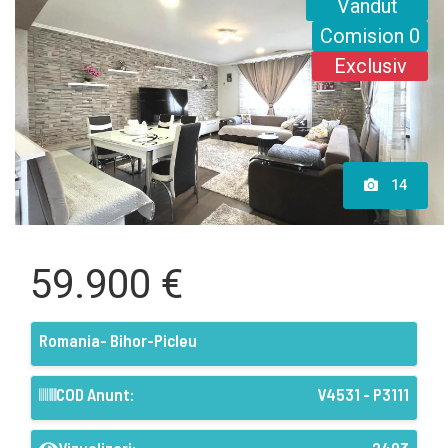
Vandut
Comision 0
Exclusiv
14
59.900 €
Romania- Bihor-Picleu
COD Anunt:
V4531 - P3111