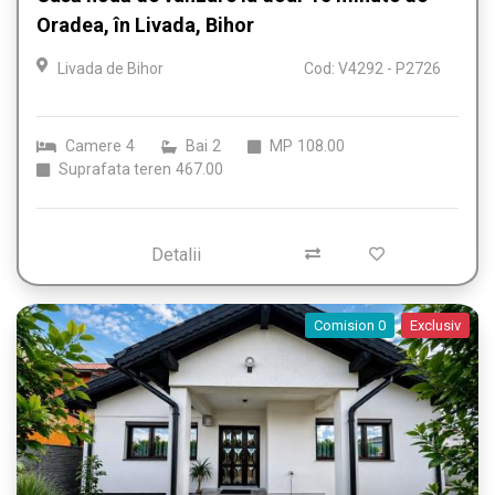
Oradea, în Livada, Bihor
Livada de Bihor
Cod: V4292 - P2726
Camere
4
Bai
2
MP
108.00
Suprafata teren
467.00
Detalii
Comision 0
Exclusiv