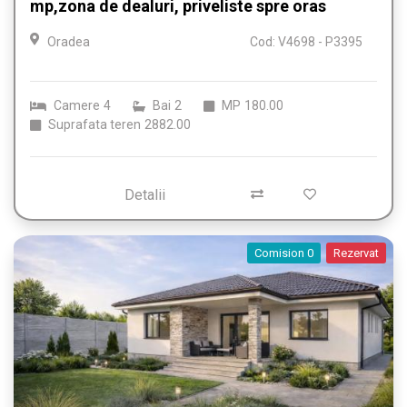
mp,zona de dealuri, priveliste spre oras
Oradea
Cod: V4698 - P3395
Camere
4
Bai
2
MP
180.00
Suprafata teren
2882.00
Detalii
Comision 0
Rezervat