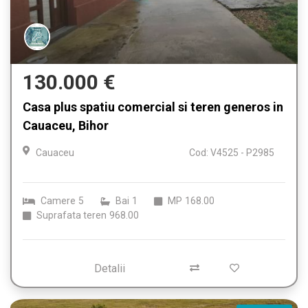
130.000 €
Casa plus spatiu comercial si teren generos in
Cauaceu, Bihor
Cauaceu
Cod: V4525 - P2985
Camere
5
Bai
1
MP
168.00
Suprafata teren
968.00
Detalii