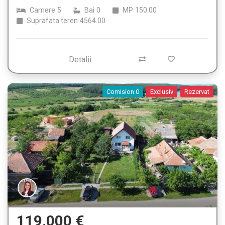
Camere
5
Bai
0
MP
150.00
Suprafata teren
4564.00
Detalii
Comision 0
Exclusiv
Rezervat
119.000 €