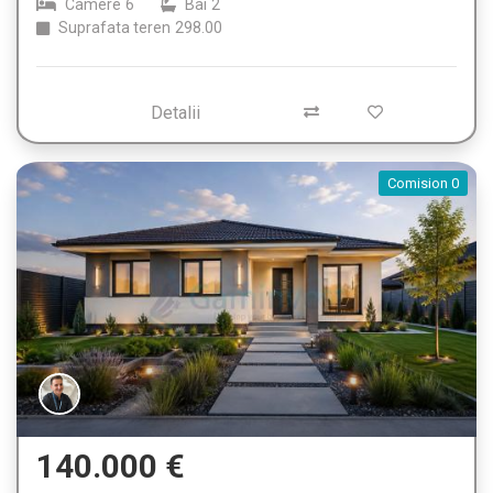
Camere
6
Bai
2
Suprafata teren
298.00
Detalii
Comision 0
140.000 €