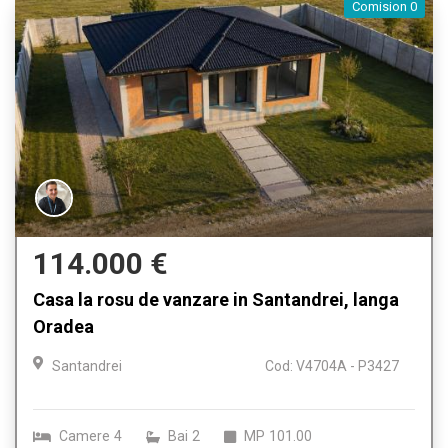
Comision 0
114.000 €
Casa la rosu de vanzare in Santandrei, langa
Oradea
Santandrei
Cod: V4704A - P3427
Camere
4
Bai
2
MP
101.00