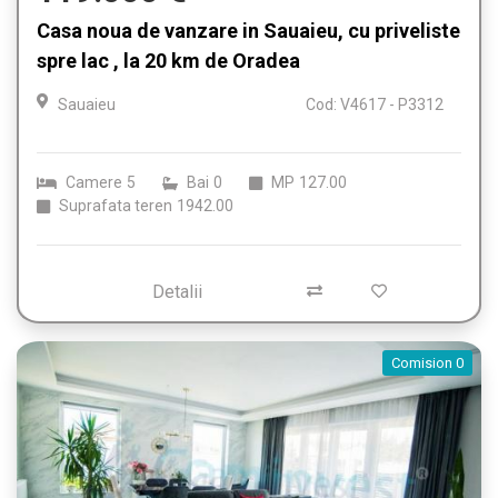
Casa noua de vanzare in Sauaieu, cu priveliste
spre lac , la 20 km de Oradea
Sauaieu
Cod: V4617 - P3312
Camere
5
Bai
0
MP
127.00
Suprafata teren
1942.00
Detalii
Comision 0