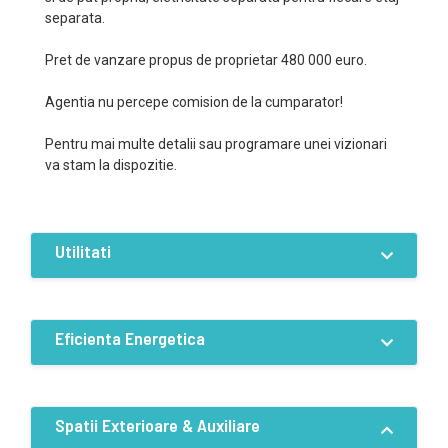
separata.
Pret de vanzare propus de proprietar 480 000 euro.
Agentia nu percepe comision de la cumparator!
Pentru mai multe detalii sau programare unei vizionari
va stam la dispozitie.
Utilitati
Dotari
Curent
Apa
Canalizare
Eficienta Energetica
Gaz
Centrala proprie
Incalzire pardoseala
Ventiloconvectoare
Eficiență energetică:A
Spatii Exterioare & Auxiliare