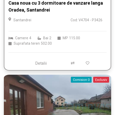
Casa noua cu 3 dormitoare de vanzare langa
Oradea, Santandrei
Santandrei
Cod: V4704 - P3426
Camere
4
Bai
2
MP
115.00
Suprafata teren
502.00
Detalii
Comision 0
Exclusiv