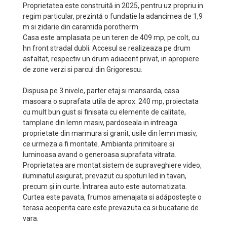
Proprietatea este construită in 2025, pentru uz propriu in
regim particular, prezintă o fundatie la adancimea de 1,9
m si zidarie din caramida porotherm.
Casa este amplasata pe un teren de 409 mp, pe colt, cu
hn front stradal dubli. Accesul se realizeaza pe drum
asfaltat, respectiv un drum adiacent privat, in apropiere
de zone verzi si parcul din Grigorescu.
Dispusa pe 3 nivele, parter etaj si mansarda, casa
masoara o suprafata utila de aprox. 240 mp, proiectata
cu mult bun gust si finisata cu elemente de calitate,
tamplarie din lemn masiv, pardoseala in intreaga
proprietate din marmura si granit, usile din lemn masiv,
ce urmeza a fi montate. Ambianta primitoare si
luminoasa avand o generoasa suprafata vitrata.
Proprietatea are montat sistem de supraveghiere video,
iluminatul asigurat, prevazut cu spoturi led in tavan,
precum și in curte. Întrarea auto este automatizata.
Curtea este pavata, frumos amenajata si adăpostește o
terasa acoperita care este prevazuta ca si bucatarie de
vara.