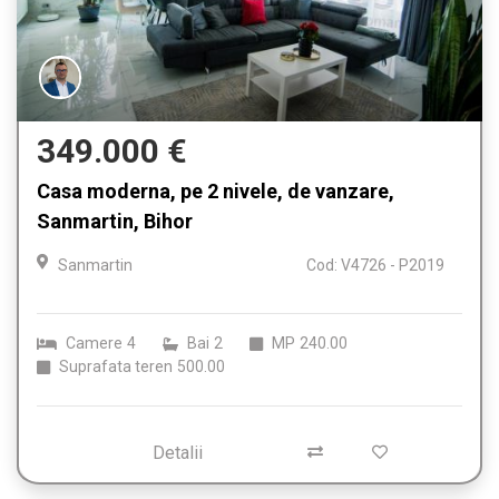
349.000 €
Casa moderna, pe 2 nivele, de vanzare,
Sanmartin, Bihor
Sanmartin
Cod: V4726 - P2019
Camere
4
Bai
2
MP
240.00
Suprafata teren
500.00
Detalii