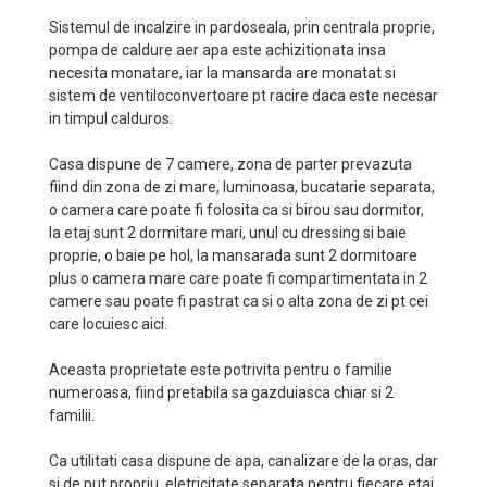
Sistemul de incalzire in pardoseala, prin centrala proprie,
pompa de caldure aer apa este achizitionata insa
necesita monatare, iar la mansarda are monatat si
sistem de ventiloconvertoare pt racire daca este necesar
in timpul calduros.
Casa dispune de 7 camere, zona de parter prevazuta
fiind din zona de zi mare, luminoasa, bucatarie separata,
o camera care poate fi folosita ca si birou sau dormitor,
la etaj sunt 2 dormitare mari, unul cu dressing si baie
proprie, o baie pe hol, la mansarada sunt 2 dormitoare
plus o camera mare care poate fi compartimentata in 2
camere sau poate fi pastrat ca si o alta zona de zi pt cei
care locuiesc aici.
Aceasta proprietate este potrivita pentru o familie
numeroasa, fiind pretabila sa gazduiasca chiar si 2
familii.
Ca utilitati casa dispune de apa, canalizare de la oras, dar
si de put propriu, eletricitate separata pentru fiecare etaj