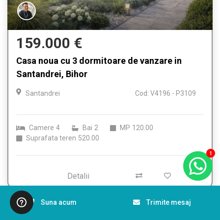
159.000 €
Casa noua cu 3 dormitoare de vanzare in
Santandrei, Bihor
Santandrei
Cod: V4196 - P3109
Camere
4
Bai
2
MP
120.00
Suprafata teren
520.00
1
Detalii
Suna acum
Trimite mesaj
Comision 0