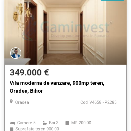
349.000 €
Vila moderna de vanzare, 900mp teren,
Oradea, Bihor
Oradea
Cod: V4658 - P2285
Camere
5
Bai
3
MP
200.00
Suprafata teren
900.00