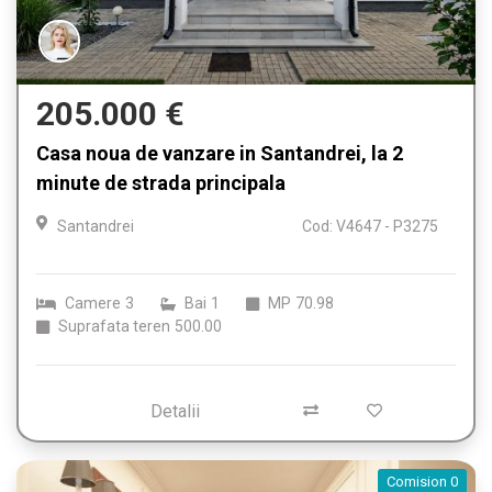
205.000 €
Casa noua de vanzare in Santandrei, la 2
minute de strada principala
Santandrei
Cod: V4647 - P3275
Camere
3
Bai
1
MP
70.98
Suprafata teren
500.00
Detalii
Comision 0