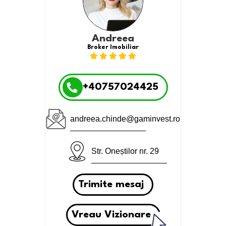
Andreea
Broker Imobiliar
+40757024425
andreea.chinde@gaminvest.ro
Str. Oneștilor nr. 29
Trimite mesaj
Vreau Vizionare