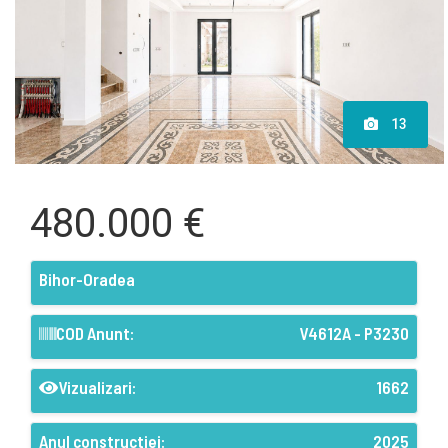
13
480.000 €
Bihor-Oradea
COD Anunt:
V4612A - P3230
Vizualizari:
1662
Anul constructiei:
2025