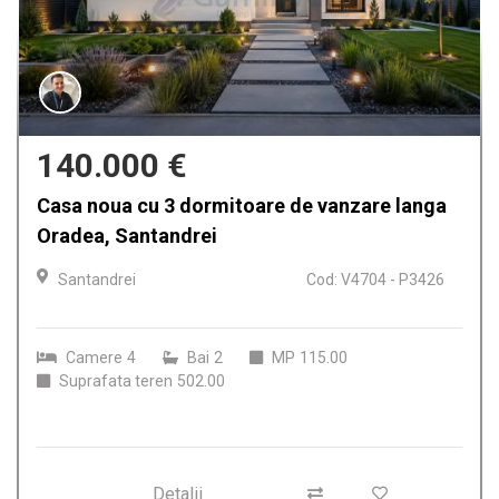
140.000 €
Casa noua cu 3 dormitoare de vanzare langa
Oradea, Santandrei
Santandrei
Cod: V4704 - P3426
Camere
4
Bai
2
MP
115.00
Suprafata teren
502.00
Detalii