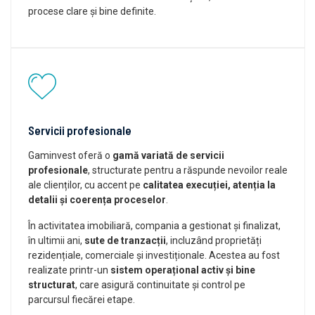
procese clare și bine definite.
Servicii profesionale
Gaminvest oferă o
gamă variată de servicii
profesionale
, structurate pentru a răspunde nevoilor reale
ale clienților, cu accent pe
calitatea execuției, atenția la
detalii și coerența proceselor
.
În activitatea imobiliară, compania a gestionat și finalizat,
în ultimii ani,
sute de tranzacții
, incluzând proprietăți
rezidențiale, comerciale și investiționale. Acestea au fost
realizate printr-un
sistem operațional activ și bine
structurat
, care asigură continuitate și control pe
parcursul fiecărei etape.