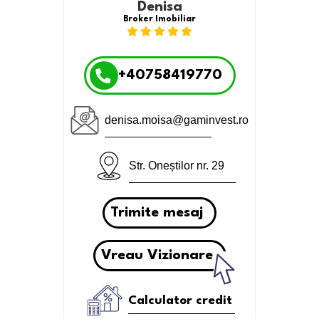
Denisa
Broker Imobiliar
+40758419770
denisa.moisa@gaminvest.ro
Str. Oneștilor nr. 29
Trimite mesaj
Vreau Vizionare
Calculator credit