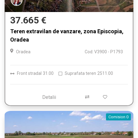
37.665 €
Teren extravilan de vanzare, zona Episcopia,
Oradea
Oradea
Cod: V3900 - P1793
Front stradal
31.00
Suprafata teren
2511.00
Detalii
Comision 0