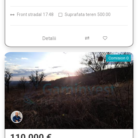
Front stradal
17.48
Suprafata teren
500.00
Detalii
Comision 0
110.000 €