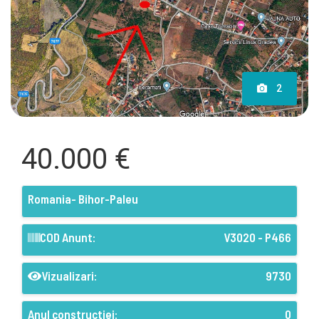
2
40.000 €
Romania- Bihor-Paleu
COD Anunt:
V3020 - P466
Vizualizari:
9730
Anul constructiei:
0