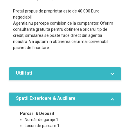
Pretul propus de proprietar este de 40 000 Euro
negociabil.
Agentia nu percepe comision de la cumparator. Oferim
consultanta gratuita pentru obtinerea oricarui tip de
credit, simularea se poate face direct din agentia
noastra. Va ajutam in obtinerea celui mai convenabil
pachet de finantare.
Utilitati
Dotari
Curent
Apa
Canalizare
Spatii Exterioare & Auxiliare
Curent trifazic
Utilitati in zona
Sistem irigatie
Parcari & Depozit
Număr de garaje:1
Locuri de parcare:1