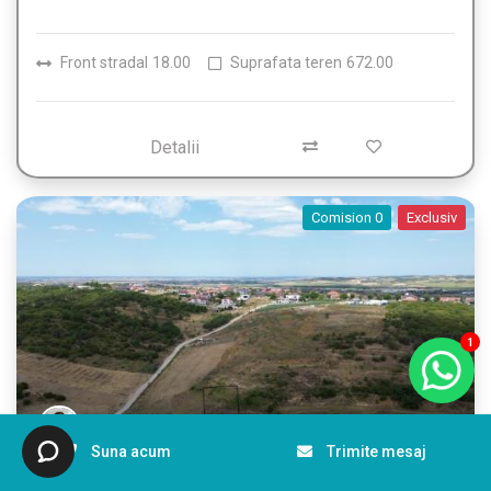
Front stradal
18.00
Suprafata teren
672.00
Detalii
Comision 0
Exclusiv
1
Suna acum
Trimite mesaj