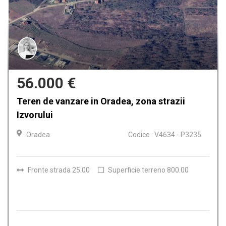
159.900 €
Casa de vanzare in Oradea, Iosia
Oradea
Codice : V4612 - P3224
Camere
4
Bagni
2
Superficie terreno
150.00