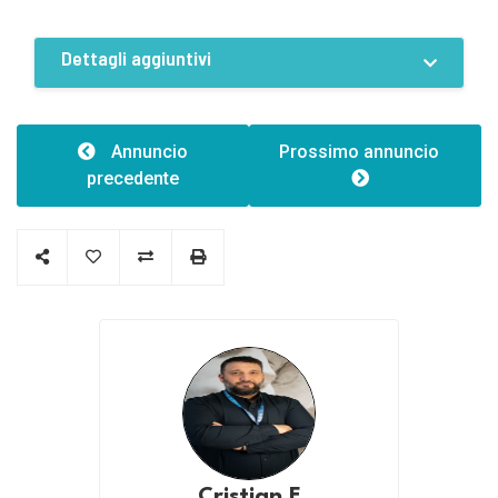
Dotazioni
Servizi locali
Dettagli aggiuntivi
Opportunità d'investimento
Affacciato sulla strada
Caratteristiche
Numero di facciate:1
Annuncio
Prossimo annuncio
precedente
Cristian F