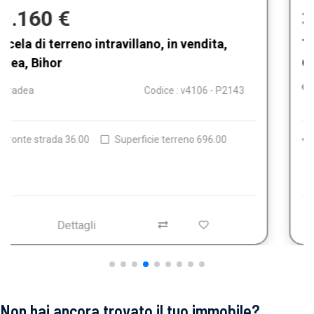
327.795 €
Terreno industriale in vendita, Calea Borsului,
Oradea
Oradea
Codice : V4085 - P2139
Fronte strada 101.00
Superficie terreno 5043.00
Dettagli
Non hai ancora trovato il tuo immobile?