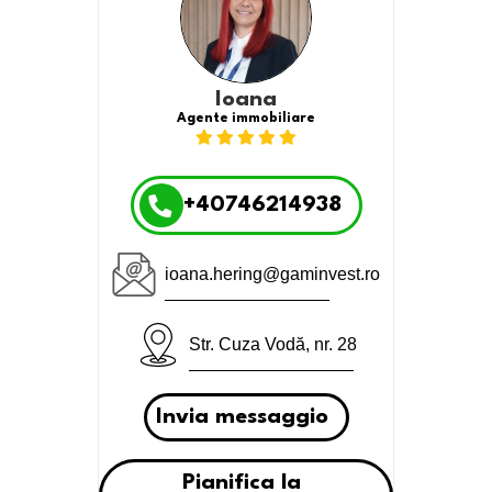
Ioana
Agente immobiliare
+40746214938
ioana.hering@gaminvest.ro
Str. Cuza Vodă, nr. 28
Invia messaggio
Pianifica la