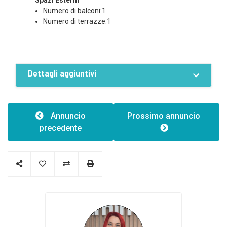
Spazi Esterni
Lotto divisibile
Numero di balconi:1
Numero di terrazze:1
Dettagli aggiuntivi
Caratteristiche
Numero di facciate:2
Annuncio
Prossimo annuncio
precedente