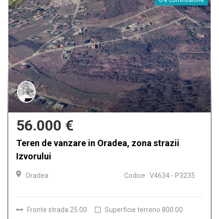
159.900 €
Casa de vanzare in Oradea, Iosia
Oradea
Codice : V4612 - P3224
Camere
4
Bagni
2
Superficie terreno
150.00