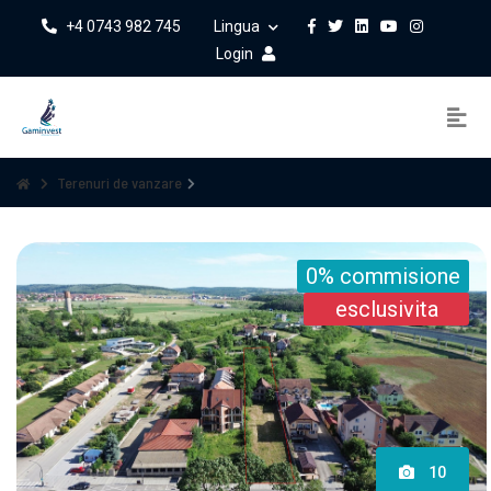
+4 0743 982 745
Lingua
Login
Terenuri de vanzare
0% commisione
esclusivita
10