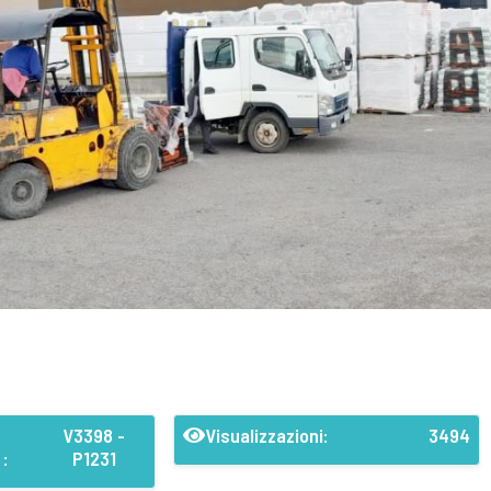
V3398 -
Visualizzazioni:
3494
 :
P1231