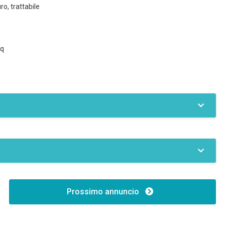
o, trattabile
mq
Caratteristiche
Tipo di edificio:6
Prossimo annuncio