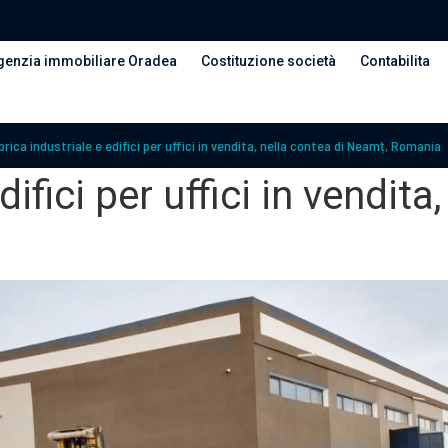
genzia immobiliare Oradea
Costituzione società
Contabilita
rica industriale e edifici per uffici in vendita, nella contea di Neamț, Romania
ifici per uffici in vendit