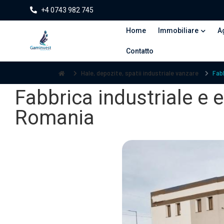
+4 0743 982 745
Home
Immobiliare
A
Contatto
Hale, depozite, spatii industriale vanzare
Fabb
Fabbrica industriale e ed
Romania