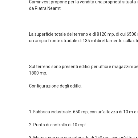
Gaminvest propone per la vendita una proprietà situata in
da Piatra Neamt.
La superficie totale del terreno è di 8120 mp, di cui 650
un ampio fronte stradale di 135 ml direttamente sulla str
Sul terreno sono presenti edifici per uffici e magazzini p
1800 mp.
Configurazione degli edifici:
1. Fabbrica industriale: 650 mp, con un'altezza di 10 m e 
2. Punto di controllo di 10 mp!
3. Magazzino con seminterrato di 150 mp, con un'altezza