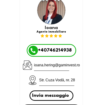
Ioana
Agente immobiliare
+40746214938
ioana.hering@gaminvest.ro
Str. Cuza Vodă, nr. 28
Invia messaggio