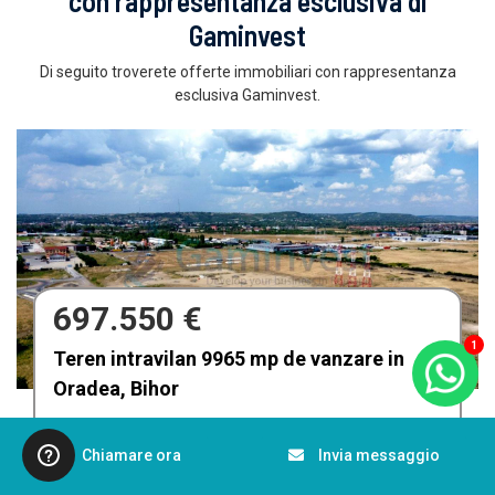
con rappresentanza esclusiva di
Gaminvest
Di seguito troverete offerte immobiliari con rappresentanza
esclusiva Gaminvest.
680.000 €
1
Afacere la cheie de vânzare Fabrica de
Textile in Dolj, Romania
Craiova
Codice : V4212
Chiamare ora
Invia messaggio