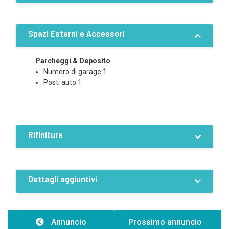
Dotazioni
Elettricità
Acqua
Spazi Esterni e Accessori
Fognatura
Corrente trifase
Servizi locali
Sistema irrigazione
Parcheggi & Deposito
Numero di garage:1
Posti auto:1
Rifiniture
Condizione
Buona
Dettagli aggiuntivi
Caratteristiche
Numero di facciate:1
Annuncio
Prossimo annuncio