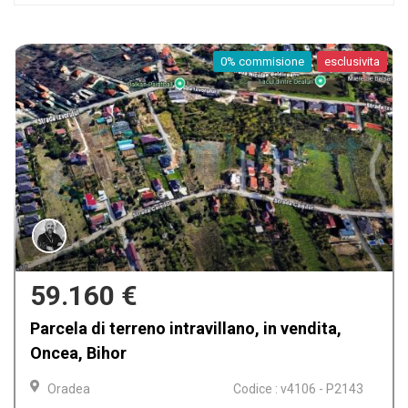
0% commisione
327.795 €
Terreno industriale in vendita, Calea Borsului,
Oradea
Oradea
Codice : V4085 - P2139