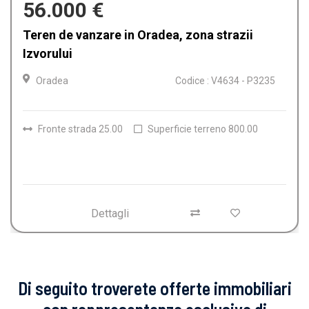
159.900 €
Casa de vanzare in Oradea, Iosia
Oradea
Codice : V4612 - P3224
Camere
4
Bagni
2
Superficie terreno
150.00
Dettagli
Di seguito troverete offerte immobiliari