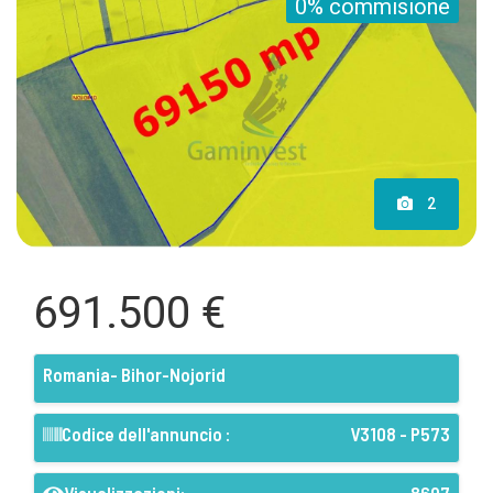
0% commisione
2
691.500 €
Romania- Bihor-Nojorid
Codice dell'annuncio :
V3108 - P573