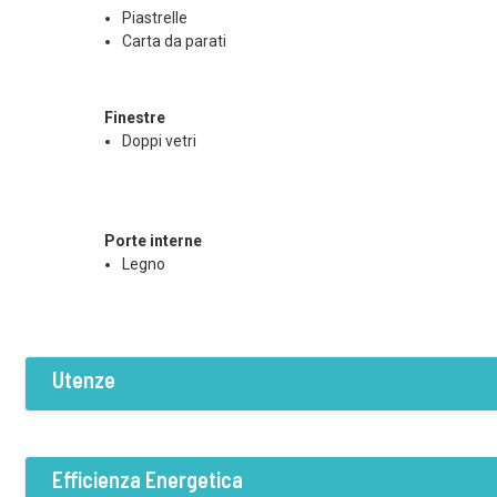
Piastrelle
Carta da parati
Finestre
Doppi vetri
Porte interne
Legno
Utenze
Dotazioni
Elettricità
Acqua
Fognatura
Efficienza Energetica
Teleriscaldamento
Termosifoni
Ar