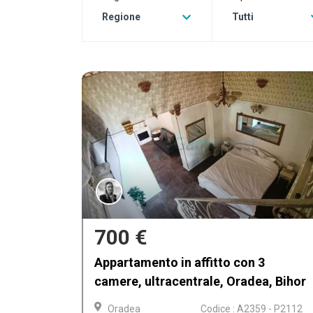
Regione
Tutti
500 €
Appartamento in affitto, arredato e
, Bihor
attrezzato nella Zona Iosia, Oradea
 - P2112
Oradea
Codice : V4048 - P2029