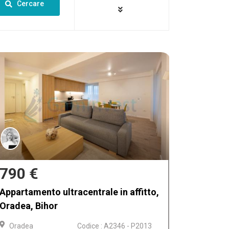
Cercare
600 €
Apartament cu 2 camere si loc de
parcare, Prima Urabana, Oradea,
Bihor