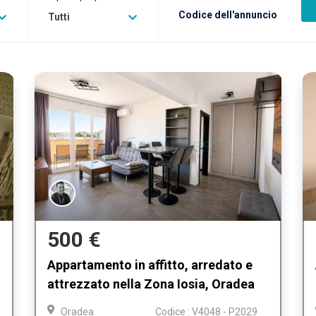
Tutti
790 €
Appartamento ultracentrale in affitto,
Oradea, Bihor
Oradea
Codice : A2346 - P2013