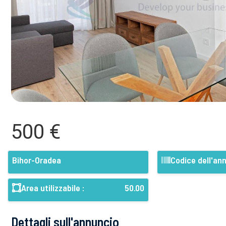
500 €
Bihor-Oradea
Codice dell'ann
Area utilizzabile :
50.00
Dettagli sull'annuncio