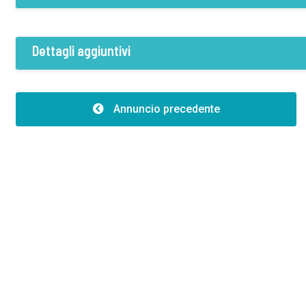
Efficienza energetica:B
Dettagli aggiuntivi
Caratteristiche
Tipo di edificio:1
Annuncio precedente