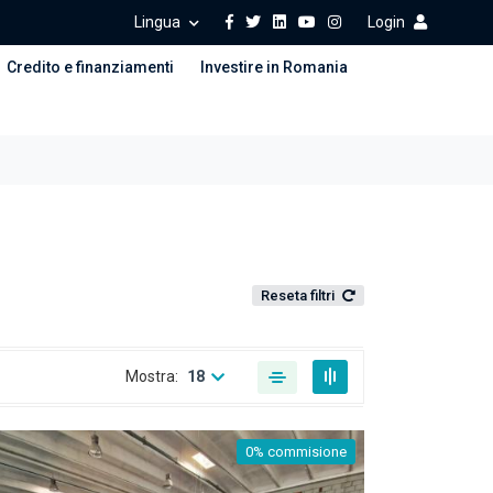
Lingua
Login
Credito e finanziamenti
Investire in Romania
Reseta filtri
Mostra:
18
0% commisione