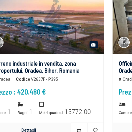
reno industriale in vendita, zona
Offici
oportului, Oradea, Bihor, Romania
Orade
radea
Codice
V2637F - P395
Orad
ezzo : 420.480 €
Prez
1
1
15772.00
ere
Bagni
Metri quadrati
Camer
Dettagli