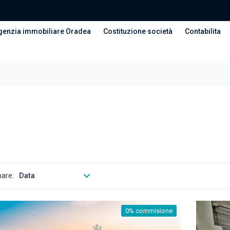
genzia immobiliare Oradea
Costituzione società
Contabilita
nare:
Data
0% commisione