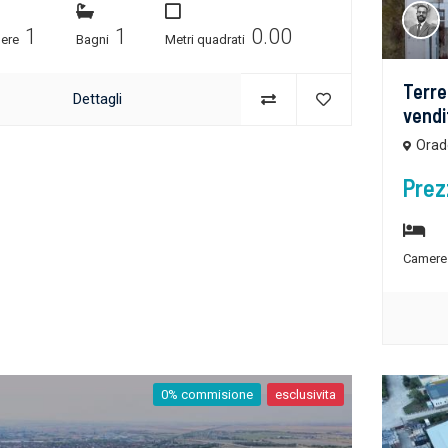
1
1
0.00
ere
Bagni
Metri quadrati
Terren
Dettagli
vendi
Orad
Prez
Camer
0% commisione
esclusivita