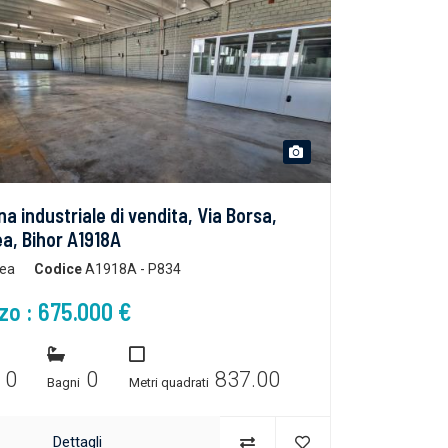
na industriale di vendita, Via Borsa,
a, Bihor A1918A
ea
Codice
A1918A - P834
zo : 675.000 €
0
0
837.00
e
Bagni
Metri quadrati
Dettagli