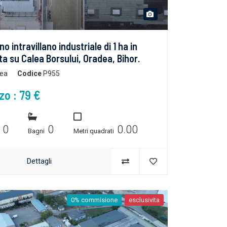
o intravillano industriale di 1 ha in
ta su Calea Borsului, Oradea, Bihor.
ea
Codice
P955
zo : 79 €
0
0
0.00
e
Bagni
Metri quadrati
Dettagli
0% commisione
esclusivita