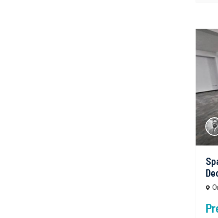
Sp
Dec
O
Pr