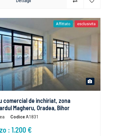
Dettagli
Affittato
esclusivita
u comercial de inchiriat, zona
ardul Magheru, Oradea, Bihor
ea
Codice
A1831
zo : 1.200 €