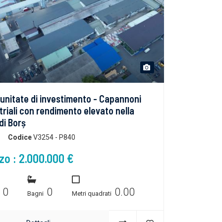
unitate di investimento - Capannoni
triali con rendimento elevato nella
di Borș
Codice
V3254 - P840
zo : 2.000.000 €
0
0
0.00
e
Bagni
Metri quadrati