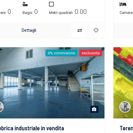
0
0
0.00
ere
Bagni
Metri quadrati
Camer
Dettagli
0% commisione
esclusivita
brica industriale in vendita
Teren