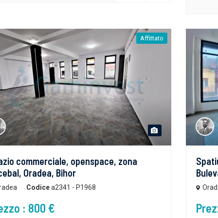
Affittato
azio commerciale, openspace, zona
Spati
ebal, Oradea, Bihor
Bulev
radea
Codice
a2341 - P1968
Orad
ezzo : 800 €
Prez