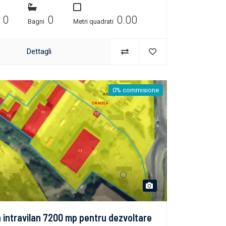
0
0
0.00
e
Bagni
Metri quadrati
Dettagli
0% commisione
 intravilan 7200 mp pentru dezvoltare