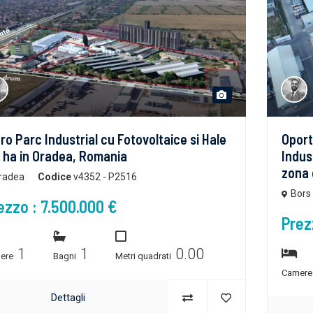
ro Parc Industrial cu Fotovoltaice si Hale
Oport
 ha in Oradea, Romania
Indus
zona 
radea
Codice
v4352 - P2516
Bors
ezzo : 7.500.000 €
Prez
1
1
0.00
ere
Bagni
Metri quadrati
Camer
Dettagli