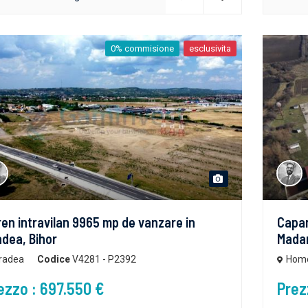
0% commisione
esclusivita
en intravilan 9965 mp de vanzare in
Capan
dea, Bihor
Madar
radea
Codice
V4281 - P2392
Hom
ezzo : 697.550 €
Prez