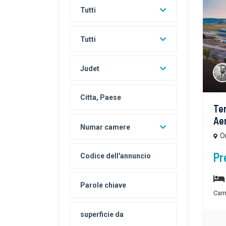
Tutti
Tutti
Judet
Ter
Aer
Numar camere
O
Pr
Cam