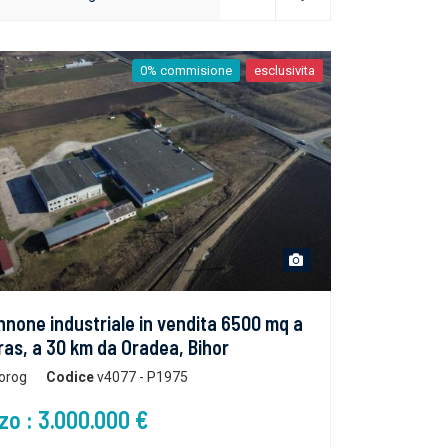
0% commisione
esclusivita
none industriale in vendita 6500 mq a
as, a 30 km da Oradea, Bihor
orog
Codice
v4077 - P1975
zo : 3.000.000 €