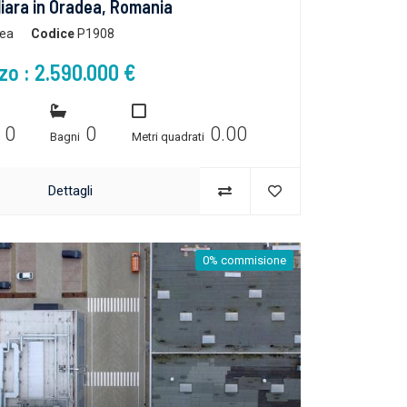
liara in Oradea, Romania
ea
Codice
P1908
zo : 2.590.000 €
0
0
0.00
e
Bagni
Metri quadrati
Dettagli
0% commisione