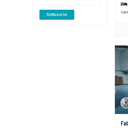
Cam
Sottoscrivi
Fab