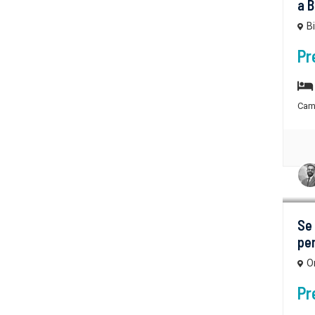
a B
B
Pr
Cam
Se
pen
O
Pr