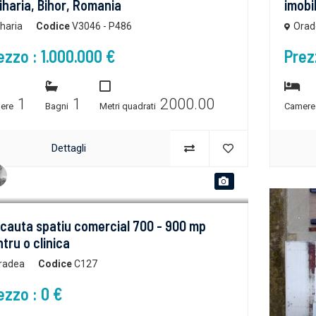
iharia, Bihor, Romania
imobi
iharia
Codice
V3046 - P486
Orad
ezzo : 1.000.000 €
Prez
1
1
2000.00
ere
Bagni
Metri quadrati
Camer
Dettagli
 cauta spatiu comercial 700 - 900 mp
tru o clinica
radea
Codice
C127
ezzo : 0 €