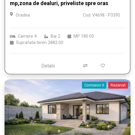
mp,zona de dealuri, priveliste spre oras
Oradea
Cod: V4698 - P3395
Camere
4
Bai
2
MP
180.00
Suprafata teren
2882.00
Detalii
Comision 0
Rezervat