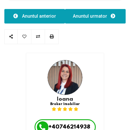
Eficiență energetică:C
Anuntul anterior
Anuntul urmator
Ioana
Broker Imobiliar
+40746214938