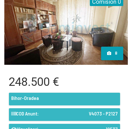
Comision 0
8
248.500 €
Bihor-Oradea
COD Anunt:
V4073 - P2127