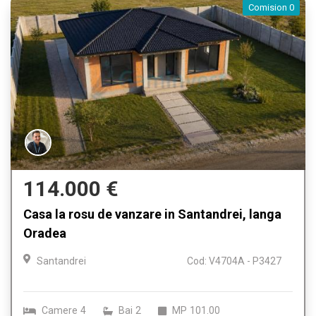
Comision 0
114.000 €
Casa la rosu de vanzare in Santandrei, langa
Oradea
Santandrei
Cod: V4704A - P3427
Camere
4
Bai
2
MP
101.00