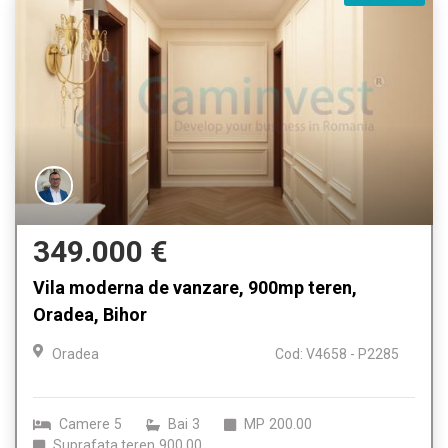
349.000 €
Vila moderna de vanzare, 900mp teren,
Oradea, Bihor
Oradea
Cod: V4658 - P2285
Camere
5
Bai
3
MP
200.00
Suprafata teren
900.00