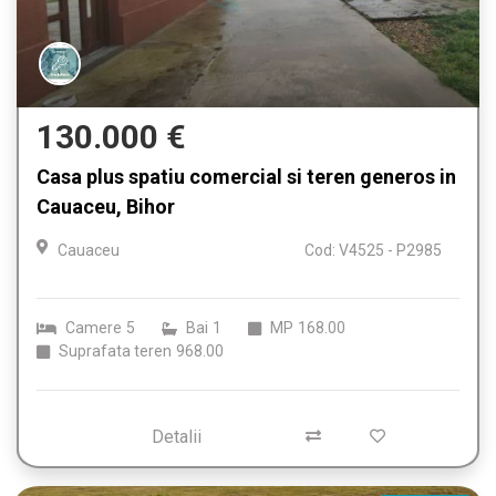
130.000 €
Casa plus spatiu comercial si teren generos in
Cauaceu, Bihor
Cauaceu
Cod: V4525 - P2985
Camere
5
Bai
1
MP
168.00
Suprafata teren
968.00
Detalii