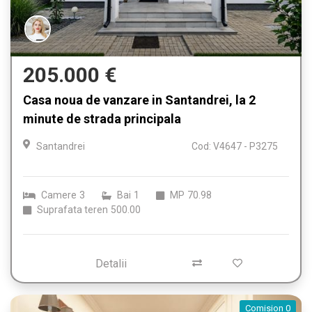
205.000 €
Casa noua de vanzare in Santandrei, la 2
minute de strada principala
Santandrei
Cod: V4647 - P3275
Camere
3
Bai
1
MP
70.98
Suprafata teren
500.00
Detalii
Comision 0