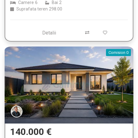
Camere
6
Bai
2
Suprafata teren
298.00
Detalii
Comision 0
140.000 €