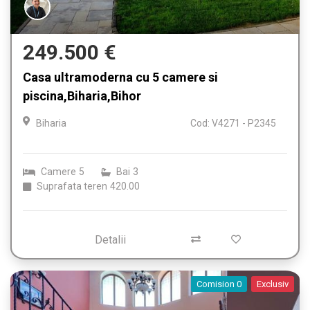
249.500 €
Casa ultramoderna cu 5 camere si
piscina,Biharia,Bihor
Biharia
Cod: V4271 - P2345
Camere
5
Bai
3
Suprafata teren
420.00
Detalii
Comision 0
Exclusiv