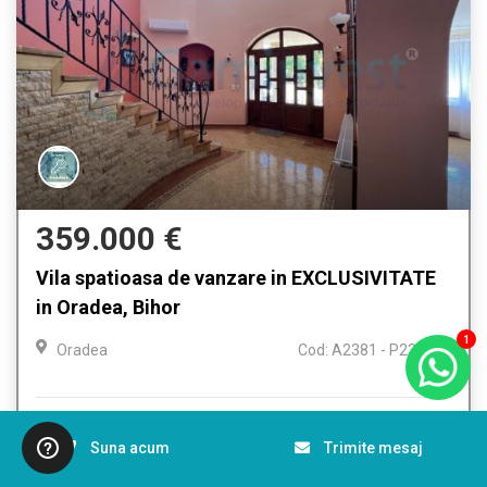
359.000 €
Vila spatioasa de vanzare in EXCLUSIVITATE
in Oradea, Bihor
1
Oradea
Cod: A2381 - P2312
Camere
8
Bai
5
MP
400.00
Suna acum
Trimite mesaj
Suprafata teren
1800.00