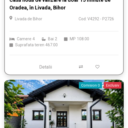
Oradea, în Livada, Bihor
Livada de Bihor
Cod: V4292 - P2726
Camere
4
Bai
2
MP
108.00
Suprafata teren
467.00
Detalii
Comision 0
Exclusiv