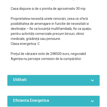
Casa dispune si de o pivnita de aproximativ 30 mp.
Proprietatea necesită unele renovări, ceea ce oferă
posibilitatea de amenajare in functie de necesitati si
destinație – fie ca locuință multifamilială, fie ca spațiu
pentru activități comerciale precum birouri, clinici
medicale, grădiniță sau pensiune.
Clasa energetica: C
Prețul de vânzare este de 248500 euro, negociabil
Agenția nu percepe comision de la cumpărător.
Utilitati
Dotari
Curent
Apa
Canalizare
Eficienta Energetica
Termoficare