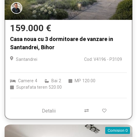
159.000 €
Casa noua cu 3 dormitoare de vanzare in
Santandrei, Bihor
Santandrei
Cod: V4196 - P3109
Camere
4
Bai
2
MP
120.00
Suprafata teren
520.00
Detalii
Comision 0