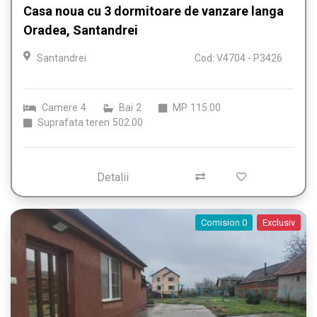
Casa noua cu 3 dormitoare de vanzare langa
Oradea, Santandrei
Santandrei
Cod: V4704 - P3426
Camere
4
Bai
2
MP
115.00
Suprafata teren
502.00
Detalii
Comision 0
Exclusiv