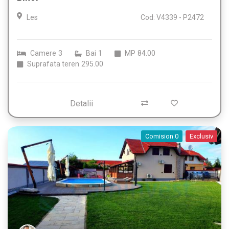
Les
Cod: V4339 - P2472
Camere
3
Bai
1
MP
84.00
Suprafata teren
295.00
Detalii
Comision 0
Exclusiv