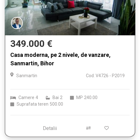
349.000 €
Casa moderna, pe 2 nivele, de vanzare,
Sanmartin, Bihor
Sanmartin
Cod: V4726 - P2019
Camere
4
Bai
2
MP
240.00
Suprafata teren
500.00
Detalii