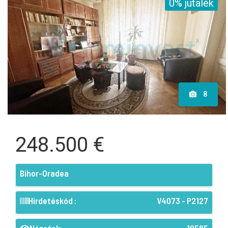
0% jutalék
8
248.500 €
Bihor-Oradea
Hirdetéskód :
V4073 - P2127