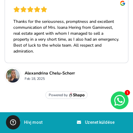
1
Hívj most
Uzenet küldése