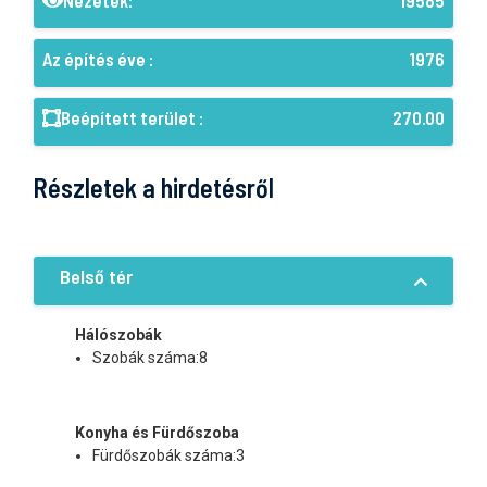
Nézetek:
19585
Az építés éve :
1976
Beépített terület :
270.00
Részletek a hirdetésről
Belső tér
Hálószobák
Szobák száma:8
Konyha és Fürdőszoba
Fürdőszobák száma:3