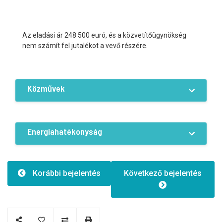
Az eladási ár 248 500 euró, és a közvetítőügynökség
nem számít fel jutalékot a vevő részére.
Közművek
Felszereltségek / Kényelmi lehetőségek
Áram
Víz
Csatorna
Energiahatékonyság
Távfűtés
Energiahatékonyság:C
Korábbi bejelentés
Következő bejelentés