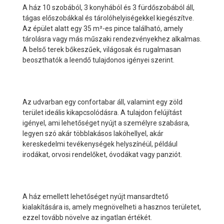
A ház 10 szobából, 3 konyhából és 3 fürdőszobából áll,
tágas előszobákkal és tárolóhelyiségekkel kiegészítve.
Az épület alatt egy 35 m²-es pince található, amely
tárolásra vagy más műszaki rendezvényekhez alkalmas.
A belső terek bőkeszűek, világosak és rugalmasan
beoszthatók a leendő tulajdonos igényei szerint.
Az udvarban egy confortabar áll, valamint egy zöld
terület ideális kikapcsolódásra. A tulajdon felújítást
igényel, ami lehetőséget nyújt a személyre szabásra,
legyen szó akár többlakásos lakóhellyel, akár
kereskedelmi tevékenységek helyszínéül, például
irodákat, orvosi rendelőket, óvodákat vagy panziót.
A ház emellett lehetőséget nyújt mansardtető
kialakítására is, amely megnövelheti a hasznos területet,
ezzel tovább növelve az ingatlan értékét.