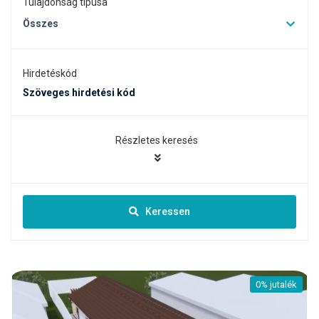
Tulajdonság típusa
Összes
Hirdetéskód
Részletes keresés
Keressen
0% jutalék