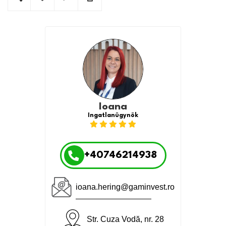
Ioana
Ingatlanügynök
+40746214938
ioana.hering@gaminvest.ro
Str. Cuza Vodă, nr. 28