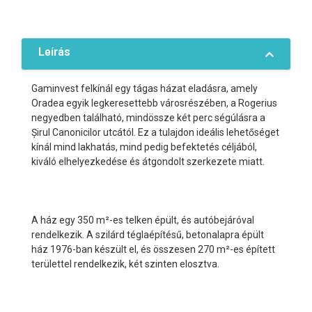
Leírás
Gaminvest felkínál egy tágas házat eladásra, amely
Oradea egyik legkeresettebb városrészében, a Rogerius
negyedben található, mindössze két perc ségúlásra a
Șirul Canonicilor utcától. Ez a tulajdon ideális lehetőséget
kínál mind lakhatás, mind pedig befektetés céljából,
kiváló elhelyezkedése és átgondolt szerkezete miatt.
A ház egy 350 m²-es telken épült, és autóbejáróval
rendelkezik. A szilárd téglaépítésű, betonalapra épült
ház 1976-ban készült el, és összesen 270 m²-es épített
területtel rendelkezik, két szinten elosztva.