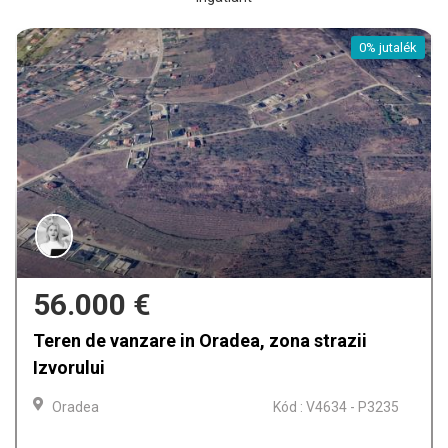
0% jutalék
159.900 €
Casa de vanzare in Oradea, Iosia
Oradea
Kód : V4612 - P3224