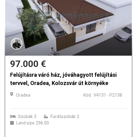
248.500 €
3 szobás ház eladó, 2 perc a Sirul Canonicilor-
tól, Nagyvárad
Oradea
Kód : V4073 - P2127
Szobák
8
Fürdőszobák
3
Land size
350.00