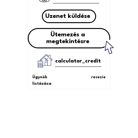
Uzenet küldése
Ütemezés a
megtekintésre
calculator_credit
Ügynök
recezie
listázása