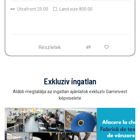
Szobák
4
Fürdőszobák
2
Land size
150.00
Részletek
Exkluzív ingatlan
Alább megtalálja az ingatlan ajánlatok exkluzív Gaminvest
képviselete