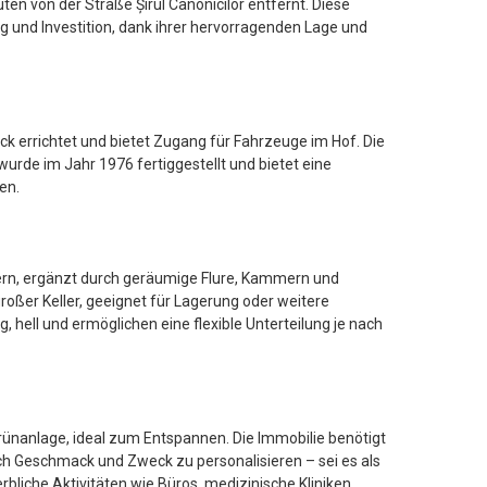
en von der Straße Șirul Canonicilor entfernt. Diese
g und Investition, dank ihrer hervorragenden Lage und
errichtet und bietet Zugang für Fahrzeuge im Hof. Die
rde im Jahr 1976 fertiggestellt und bietet eine
en.
rn, ergänzt durch geräumige Flure, Kammern und
oßer Keller, geeignet für Lagerung oder weitere
 hell und ermöglichen eine flexible Unterteilung je nach
Grünanlage, ideal zum Entspannen. Die Immobilie benötigt
ach Geschmack und Zweck zu personalisieren – sei es als
liche Aktivitäten wie Büros, medizinische Kliniken,