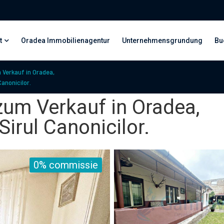
t
Oradea Immobilienagentur
Unternehmensgrundung
Bu
Verkauf in Oradea,
Canonicilor.
um Verkauf in Oradea,
Sirul Canonicilor.
0% commissie