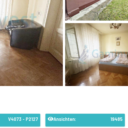
:
V4073 - P2127
Ansichten:
19485