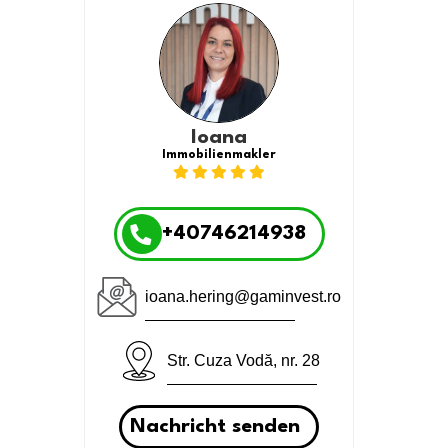
Ioana
Immobilienmakler
+40746214938
ioana.hering@gaminvest.ro
Str. Cuza Vodă, nr. 28
Nachricht senden