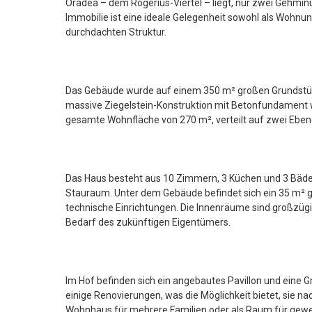
Oradea – dem Rogerius-Viertel – liegt, nur zwei Gehminut
Immobilie ist eine ideale Gelegenheit sowohl als Wohnun
durchdachten Struktur.
Das Gebäude wurde auf einem 350 m² großen Grundstück 
massive Ziegelstein-Konstruktion mit Betonfundament wu
gesamte Wohnfläche von 270 m², verteilt auf zwei Eben
Das Haus besteht aus 10 Zimmern, 3 Küchen und 3 Bäde
Stauraum. Unter dem Gebäude befindet sich ein 35 m² gr
technische Einrichtungen. Die Innenräume sind großzügig,
Bedarf des zukünftigen Eigentümers.
Im Hof befinden sich ein angebautes Pavillon und eine 
einige Renovierungen, was die Möglichkeit bietet, sie n
Wohnhaus für mehrere Familien oder als Raum für gewerb