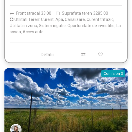
Front stradal
33.00
Suprafata teren
3285.00
Utilitati Teren: Curent, Apa, Canalizare, Curent trifazic,
Utilitati in zona, Sistem irigatie, Oportunitate de investitie, La
sosea, Acces auto
Detalii
Comision 0