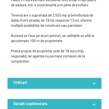
Paleu, in reprezentare exclusiva, fiind situat în apropiere
de pădure, într-o zonă liniștită și în plină dezvoltare.
Terenul are o suprafață de 2.555 mp și beneficiază de
dublu front stradal, de 18 ml, respectiv 13 ml, oferind
multiple posibilități de construire sau parcelare.
Accesul se face pe drum pietruit, iar utilitățile se află la
aproximativ 100 m de proprietate.
Prețul propus de proprietar este de 18 euro/mp,
negociabil, iar agenția nu percepe comision de la
cumpărător.
Utilitati
Dotari
Detalii suplimetare