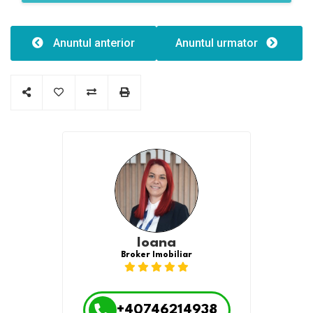
Caracteristici
Număr de fațade:2
Anuntul anterior
Anuntul urmator
Ioana
Broker Imobiliar
+40746214938