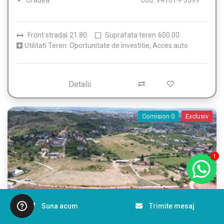
Oradea
Cod: V4701-P3399
Front stradal
21.80
Suprafata teren
600.00
Utilitati Teren: Oportunitate de investitie, Acces auto
Detalii
Comision 0
Exclusiv
1
Suna acum
Trimite mesaj