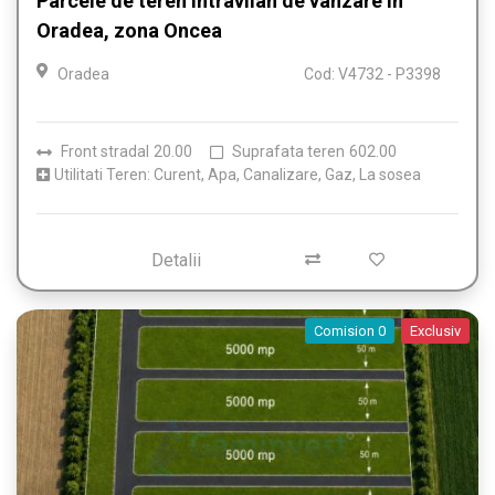
Parcele de teren intravilan de vanzare in
Oradea, zona Oncea
Oradea
Cod: V4732 - P3398
Front stradal
20.00
Suprafata teren
602.00
Utilitati Teren: Curent, Apa, Canalizare, Gaz, La sosea
Detalii
Comision 0
Exclusiv