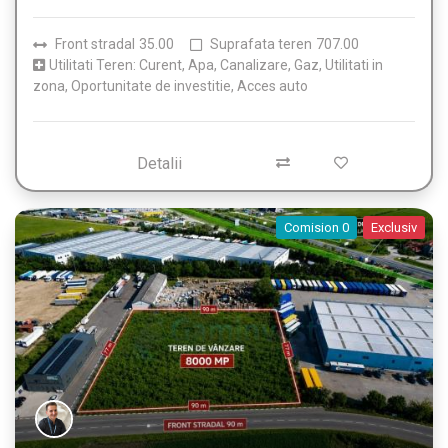
Front stradal
35.00
Suprafata teren
707.00
Utilitati Teren: Curent, Apa, Canalizare, Gaz, Utilitati in
zona, Oportunitate de investitie, Acces auto
Detalii
Comision 0
Exclusiv