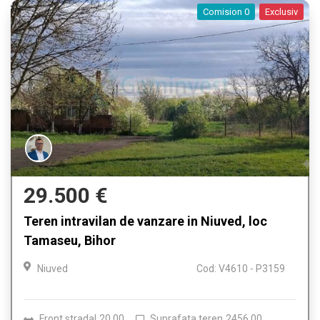
Comision 0
Exclusiv
29.500 €
Teren intravilan de vanzare in Niuved, loc
Tamaseu, Bihor
Niuved
Cod: V4610 - P3159
Front stradal
20.00
Suprafata teren
2456.00