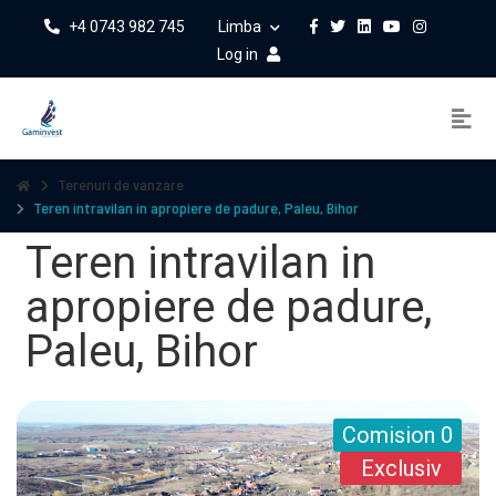
+4 0743 982 745
Limba
Log in
Terenuri de vanzare
Teren intravilan in apropiere de padure, Paleu, Bihor
Teren intravilan in
apropiere de padure,
Paleu, Bihor
Comision 0
Exclusiv