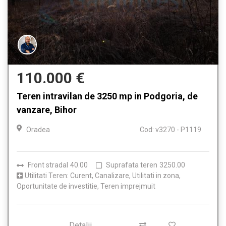
110.000 €
Teren intravilan de 3250 mp in Podgoria, de
vanzare, Bihor
Oradea
Cod: v3270 - P1119
Front stradal
40.00
Suprafata teren
3250.00
Utilitati Teren: Curent, Canalizare, Utilitati in zona,
Oportunitate de investitie, Teren imprejmuit
Detalii