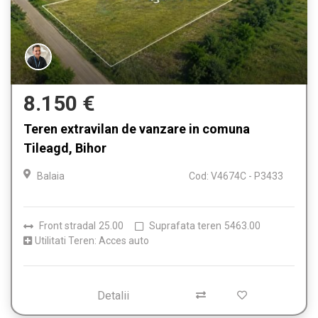
8.150 €
Teren extravilan de vanzare in comuna
Tileagd, Bihor
Balaia
Cod: V4674C - P3433
Front stradal
25.00
Suprafata teren
5463.00
Utilitati Teren: Acces auto
Detalii