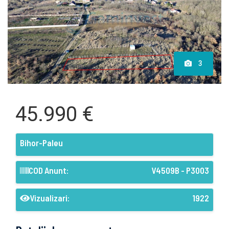
3
45.990 €
Bihor-Paleu
COD Anunt:
V4509B - P3003
Vizualizari:
1922