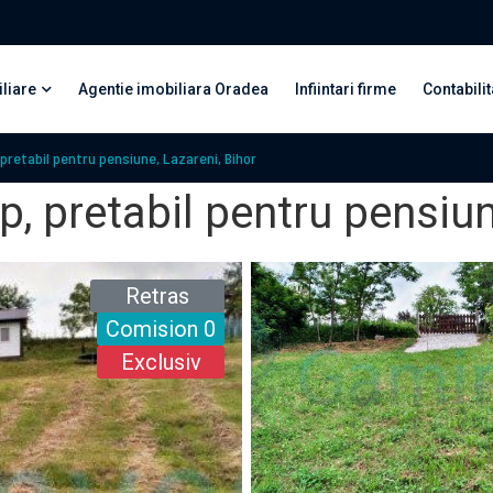
liare
Agentie imobiliara Oradea
Infiintari firme
Contabilit
 pretabil pentru pensiune, Lazareni, Bihor
p, pretabil pentru pensiun
Retras
Comision 0
Exclusiv