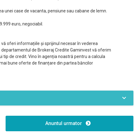
irea unei case de vacanta, pensiune sau cabane de lemn.
9.999 euro, negociabil.
 vă oferi informațiile și sprijinul necesar în vederea
 Prin departamentul de Brokeraj Credite Gaminvest vă oferim
i tip de credit. Vino în agenția noastră pentru a calcula
e mai bune oferte de finanțare din partea băncilor
Sistem irigatie
Oportunitate de investitie
Anuntul urmator