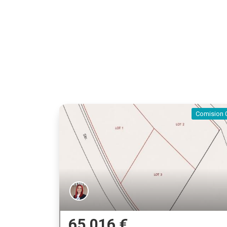
Comision 
65.016 €