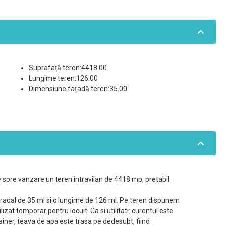
Suprafață teren:4418.00
Lungime teren:126.00
Dimensiune fațadă teren:35.00
 spre vanzare un teren intravilan de 4418 mp, pretabil
tradal de 35 ml si o lungime de 126 ml. Pe teren dispunem
izat temporar pentru locuit. Ca si utilitati: curentul este
ainer, teava de apa este trasa pe dedesubt, fiind