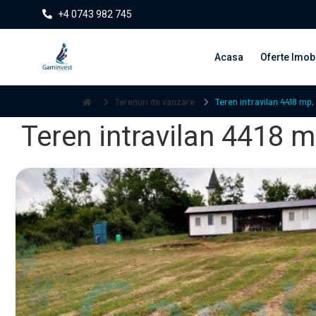
+4 0743 982 745
Acasa
Oferte Imobi
Terenuri de vanzare
Teren intravilan 4418 mp,
Teren intravilan 4418 m