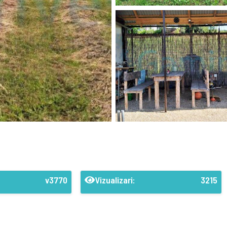
v3770
Vizualizari:
3215