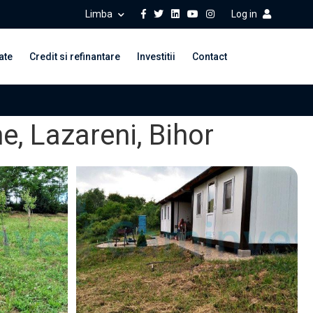
Limba
Log in
ate
Credit si refinantare
Investitii
Contact
e, Lazareni, Bihor