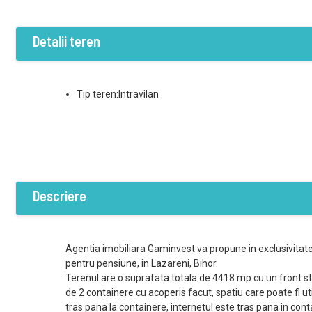
Detalii teren
Tip teren:Intravilan
Descriere
Agentia imobiliara Gaminvest va propune in exclusivitate
pentru pensiune, in Lazareni, Bihor.
Terenul are o suprafata totala de 4418 mp cu un front s
de 2 containere cu acoperis facut, spatiu care poate fi util
tras pana la containere, internetul este tras pana in cont