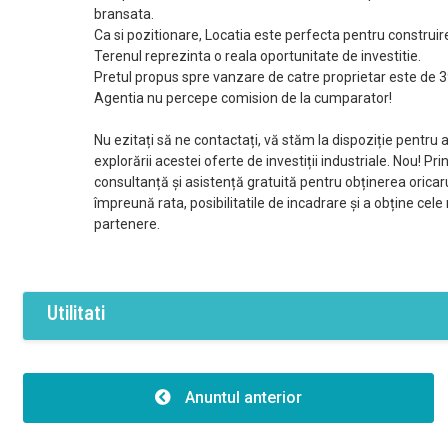
bransata.
Ca si pozitionare, Locatia este perfecta pentru constru
Terenul reprezinta o reala oportunitate de investitie.
Pretul propus spre vanzare de catre proprietar este de 3
Agentia nu percepe comision de la cumparator!
Nu ezitați să ne contactați, vă stăm la dispoziție pentru a
explorării acestei oferte de investiții industriale. Nou!
consultanță și asistență gratuită pentru obținerea oricaru
împreună rata, posibilitatile de incadrare și a obține cel
partenere.
Utilitati
Dotari
Curent
Apa
Acces internet
Anuntul anterior
Acces auto
Teren imprejmu