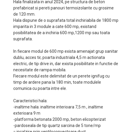
Hala finalizata in anul 2024, pe structura de beton
prefabricat si pereti panouri termoizolante cu grosime
de 120 mm.
Hala dispune de o suprafata total inchiriabila de 1800 mp
imparita in 3 module a cate 600 mp, existand
posibilitatea de a inchiria 600 mp,1200 mp sau toata
suprafata.
In fiecare modul de 600 mp exista amenajat grup sanitar
dublu, acces tir, poarta industriala 4,5 m actionata
electric, de tip drive in, dar exista posibilitate in functie de
necesitate de rampa mobila.
Fiecare modul este delimitat de un perete ignifug cu
timp de ardere pana la 180 min, toate modulele
comunica cu poarta intre ele.
Caracteristici hala:
-inaltime hala: inaltime interioara 7,5 m , inaltime
exterioara 9 m
-platforma betonata 2000 mp, beton elicopterizat
-pardoseala de tip quartz sarcina de 5 tone/mp
= incalzire prin ventiloconvectoare duct