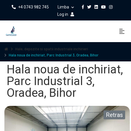
+4 0743 982 745
Limba
Log in
Hale, depozite si spatii industriale inchirieri
Hala noua de inchiriat, Parc Industrial 3, Oradea, Bihor
Hala noua de inchiriat,
Parc Industrial 3,
Oradea, Bihor
Retras