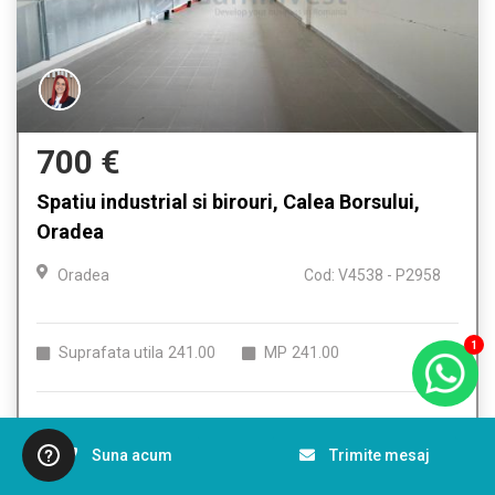
700 €
Spatiu industrial si birouri, Calea Borsului,
Oradea
Oradea
Cod: V4538 - P2958
1
Suprafata utila
241.00
MP
241.00
Detalii
Suna acum
Trimite mesaj