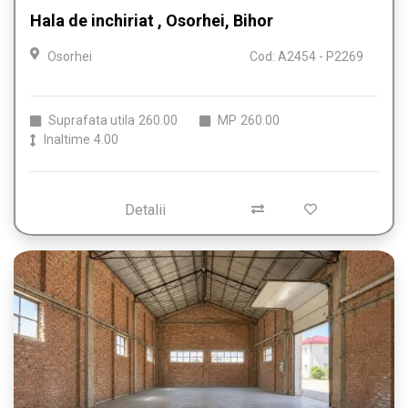
Hala de inchiriat , Osorhei, Bihor
Osorhei
Cod: A2454 - P2269
Suprafata utila
260.00
MP
260.00
Inaltime
4.00
Detalii