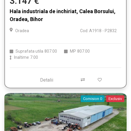
3.147 €
Hala industriala de inchiriat, Calea Borsului,
Oradea, Bihor
Oradea
Cod: A1918 - P2832
Suprafata utila
807.00
MP
807.00
Inaltime
7.00
Detalii
Comision 0
Exclusiv