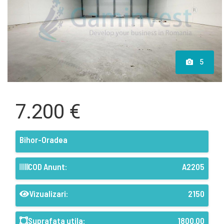
5
7.200 €
Bihor-Oradea
COD Anunt:
A2205
Vizualizari:
2150
Suprafata utila:
1800.00