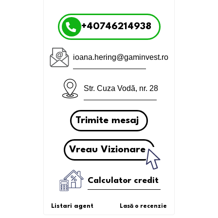
+40746214938
ioana.hering@gaminvest.ro
Str. Cuza Vodă, nr. 28
Trimite mesaj
Vreau Vizionare
Calculator credit
Listari agent
Lasă o recenzie