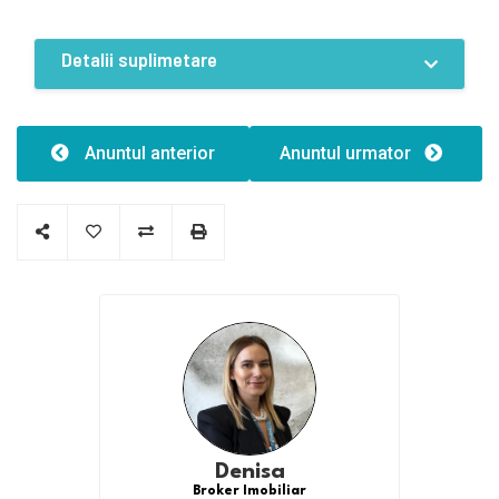
Detalii suplimetare
Caracteristici
Tip clădire:8
Anuntul anterior
Anuntul urmator
Denisa
Broker Imobiliar