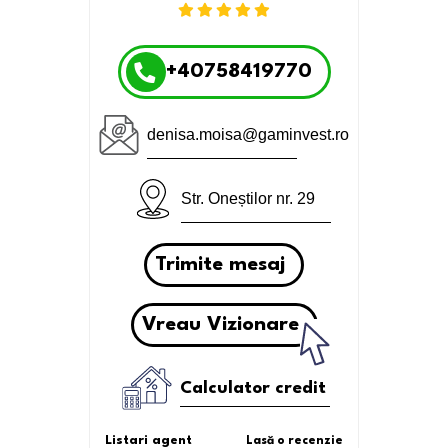
+40758419770
denisa.moisa@gaminvest.ro
Str. Oneștilor nr. 29
Trimite mesaj
Vreau Vizionare
Calculator credit
Listari agent
Lasă o recenzie