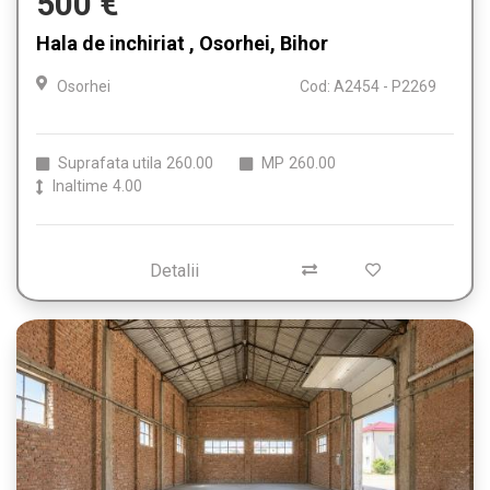
500 €
Hala de inchiriat , Osorhei, Bihor
Osorhei
Cod: A2454 - P2269
Suprafata utila
260.00
MP
260.00
Inaltime
4.00
Detalii