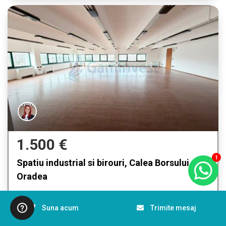
1.500 €
1
Spatiu industrial si birouri, Calea Borsului,
Oradea
Oradea
Cod: V4538 - P2957
Suna acum
Trimite mesaj