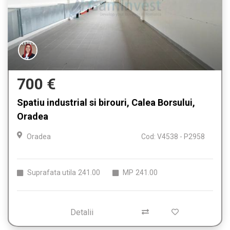
700 €
Spatiu industrial si birouri, Calea Borsului,
Oradea
Oradea
Cod: V4538 - P2958
Suprafata utila
241.00
MP
241.00
Detalii