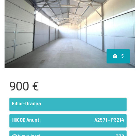
5
900 €
Bihor-Oradea
COD Anunt:
A2571 - P3214