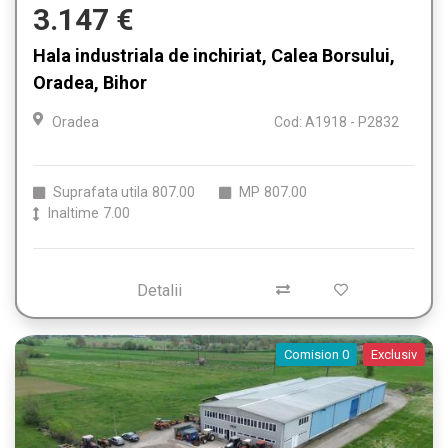
3.147 €
Hala industriala de inchiriat, Calea Borsului,
Oradea, Bihor
Oradea
Cod: A1918 - P2832
Suprafata utila
807.00
MP
807.00
Inaltime
7.00
Detalii
Comision 0
Exclusiv