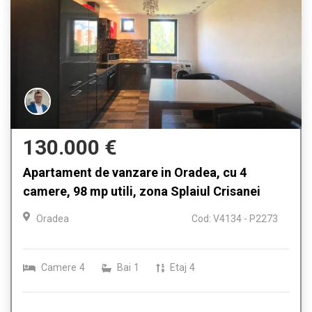
130.000 €
Apartament de vanzare in Oradea, cu 4
camere, 98 mp utili, zona Splaiul Crisanei
Oradea
Cod: V4134 - P2273
Camere
4
Bai
1
Etaj
4