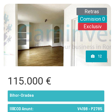
Retras
Comision 0
Exclusiv
12
115.000 €
Bihor-Oradea
COD Anunt:
V4198 - P2785