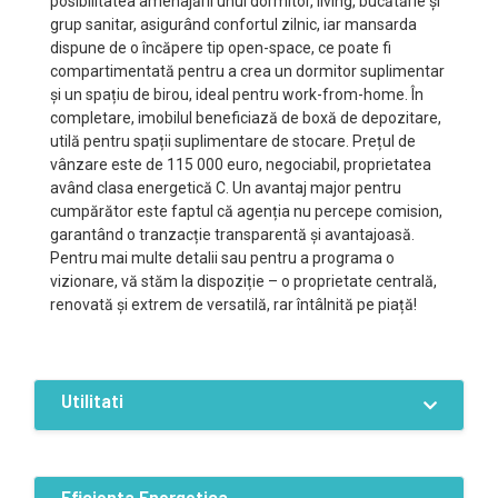
posibilitatea amenajării unui dormitor, living, bucătărie și
grup sanitar, asigurând confortul zilnic, iar mansarda
dispune de o încăpere tip open-space, ce poate fi
compartimentată pentru a crea un dormitor suplimentar
și un spațiu de birou, ideal pentru work-from-home. În
completare, imobilul beneficiază de boxă de depozitare,
utilă pentru spații suplimentare de stocare. Prețul de
vânzare este de 115 000 euro, negociabil, proprietatea
având clasa energetică C. Un avantaj major pentru
cumpărător este faptul că agenția nu percepe comision,
garantând o tranzacție transparentă și avantajoasă.
Pentru mai multe detalii sau pentru a programa o
vizionare, vă stăm la dispoziție – o proprietate centrală,
renovată și extrem de versatilă, rar întâlnită pe piață!
Utilitati
Dotari
Curent
Apa
Canalizare
Eficienta Energetica