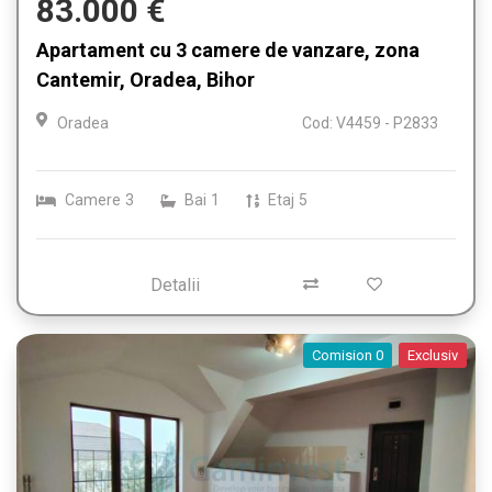
83.000 €
Apartament cu 3 camere de vanzare, zona
Cantemir, Oradea, Bihor
Oradea
Cod: V4459 - P2833
Camere
3
Bai
1
Etaj
5
Detalii
Comision 0
Exclusiv