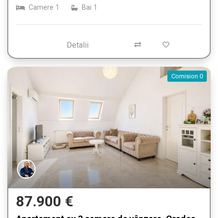
Camere
1
Bai
1
Detalii
Comision 0
87.900 €