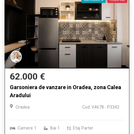
62.000 €
Garsoniera de vanzare in Oradea, zona Calea
Aradului
Oradea
Cod: V4678 - P3342
Camere
1
Bai
1
Etaj
Parter