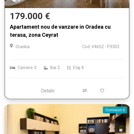
179.000 €
Apartament nou de vanzare in Oradea cu
terasa, zona Ceyrat
Oradea
Cod: V4652 - P3303
Camere
3
Bai
2
Etaj
4
Detalii
Comision 0