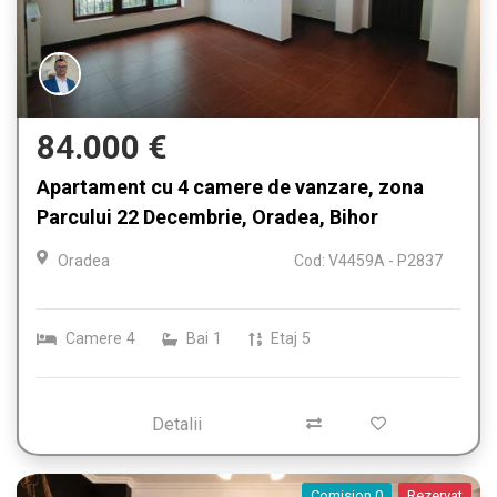
84.000 €
Apartament cu 4 camere de vanzare, zona
Parcului 22 Decembrie, Oradea, Bihor
Oradea
Cod: V4459A - P2837
Camere
4
Bai
1
Etaj
5
Detalii
Comision 0
Rezervat