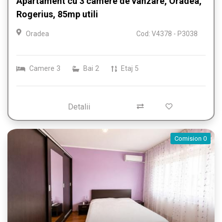
Apartament cu 3 camere de vânzare, Oradea,
Rogerius, 85mp utili
Oradea
Cod: V4378 - P3038
Camere
3
Bai
2
Etaj
5
Detalii
Comision 0