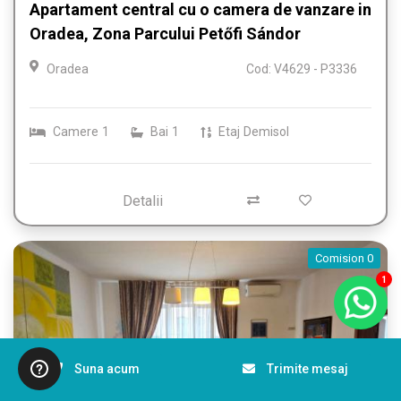
Apartament central cu o camera de vanzare in
Oradea, Zona Parcului Petőfi Sándor
Oradea
Cod: V4629 - P3336
Camere
1
Bai
1
Etaj
Demisol
Detalii
Comision 0
1
Suna acum
Trimite mesaj