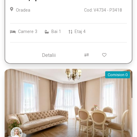
Oradea
Cod: V4734 - P3418
Camere
3
Bai
1
Etaj
4
Detalii
Comision 0