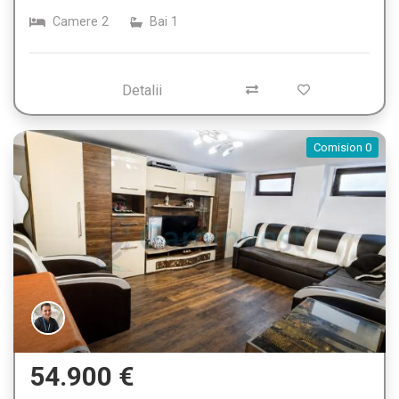
Camere
2
Bai
1
Detalii
Comision 0
54.900 €