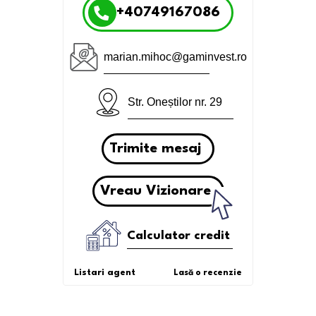
+40749167086
marian.mihoc@gaminvest.ro
Str. Oneștilor nr. 29
Trimite mesaj
Vreau Vizionare
Calculator credit
Listari agent
Lasă o recenzie