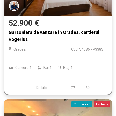
52.900 €
Garsoniera de vanzare in Oradea, cartierul
Rogerius
Oradea
Cod: V4686 - P3383
Camere
1
Bai
1
Etaj
4
Detalii
Comision 0
Exclusiv