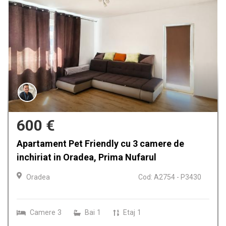
380 €
Apartament cu 3 camere de inchiriat in
Oradea, Cartierul Nufarul
Oradea
Cod: A2702A - P3429
Camere
3
Bai
1