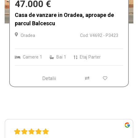
65.000 €
Teren intravilan de vanzare, 26.000 mp,
Bulz, Bihor
Bulz
Cod: V4693 - P3393
Suprafata teren
26034.00
Utilitati Teren: Curent, Oportunitate de investitie,
Acces auto
Detalii