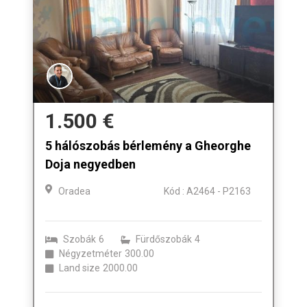
1.500 €
5 hálószobás bérlemény a Gheorghe
Doja negyedben
Oradea
Kód : A2464 - P2163
Szobák
6
Fürdőszobák
4
Négyzetméter
300.00
Land size
2000.00