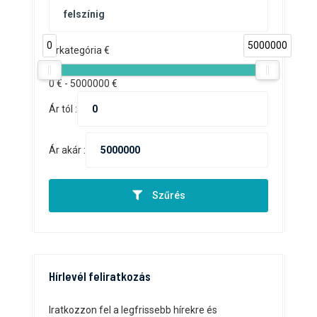
0
5000000
Árkategória €
0
€ -
5000000
€
Ár tól :
Ár akár :
Szűrés
Hírlevél feliratkozás
Iratkozzon fel a legfrissebb hírekre és