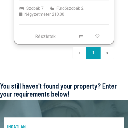
Szobák
7
Fürdőszobák
2
Négyzetméter
210.00
Részletek
Következő
«
1
»
You still haven't found your property? Enter
your requirements below!
INGATLAN