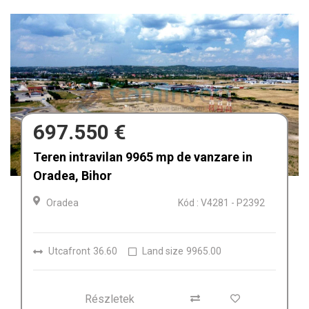
680.000 €
Afacere la cheie de vânzare Fabrica de
Textile in Dolj, Romania
Craiova
Kód : V4212
Részletek