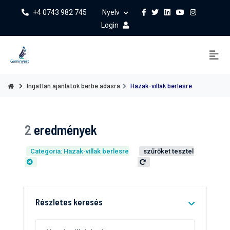
+4 0743 982 745
Nyelv
Login
Ingatlan ajanlatok berbe adasra
Hazak-villak berlesre
2
eredmények
Categoria: Hazak-villak berlesre
szűrőket tesztel
Részletes keresés