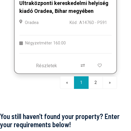
Ultraközponti kereskedelmi helyiség
kiadó Oradea, Bihar megyében
Oradea
Kód : A1476D - P591
Négyzetméter
160.00
Részletek
Következő
«
1
2
»
You still haven't found your property? Enter
your requirements below!