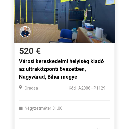
520 €
Városi kereskedelmi helyiség kiadó
az ultraközponti övezetben,
Nagyvárad, Bihar megye
Oradea
Kód : A2086 - P1129
Négyzetméter
31.00