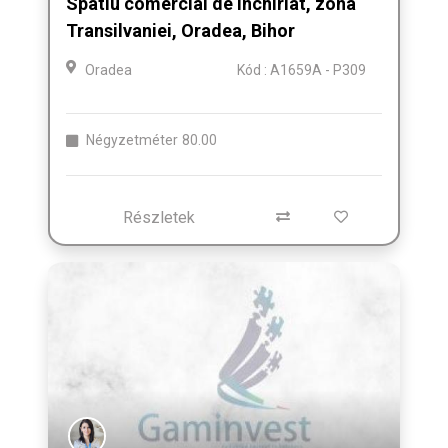
Spatiu comercial de inchiriat, zona
Transilvaniei, Oradea, Bihor
Oradea
Kód : A1659A - P309
Négyzetméter
80.00
Részletek