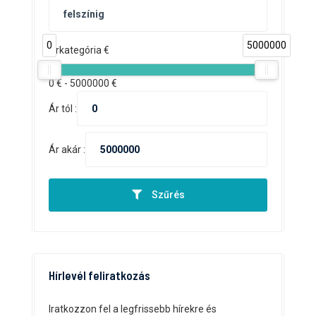
0
5000000
Árkategória €
0
€ -
5000000
€
Ár tól :
Ár akár :
Szűrés
Hírlevél feliratkozás
Iratkozzon fel a legfrissebb hírekre és