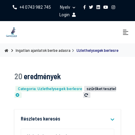
+4 0743 982 745
Nyelv
Login
Ingatlan ajanlatok berbe adasra
Uzlethelysegek berlesre
20
eredmények
Categoria: Uzlethelysegek berlesre
szűrőket tesztel
Részletes keresés