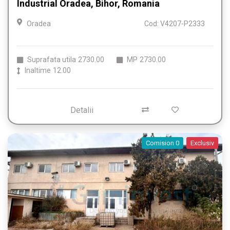
Industrial Oradea, Bihor, Romania
Oradea
Cod: V4207-P2333
Suprafata utila
2730.00
MP
2730.00
Inaltime
12.00
Detalii
Comision 0
Exclusiv