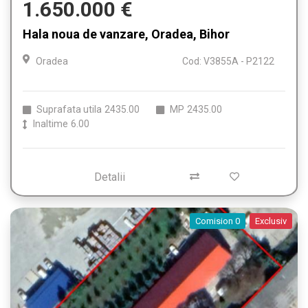
1.650.000 €
Hala noua de vanzare, Oradea, Bihor
Oradea
Cod: V3855A - P2122
Suprafata utila
2435.00
MP
2435.00
Inaltime
6.00
Detalii
Comision 0
Exclusiv