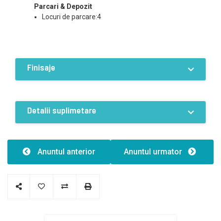
Parcari & Depozit
Locuri de parcare:4
Finisaje
Stare
Finisat
Detalii suplimetare
Constructii
Inaltime:6.30
Anuntul anterior
Anuntul urmator
Caracteristici
Structură clădire:Metal
Tip clădire:6