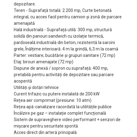
depozitare.
Teren - Suprafață totală: 2.200 mp, Curte betonată
integral, cu acces facil pentru camion și zonă de parcare
amenajată
Hală industrială - Suprafață utilă: 300 mp, structură
solidă din panouri sandwich cu izolație termică,
pardoseală industrială din beton, rezistentă la sarcini
grele, Înălțime interioară: 4 m la grindă, 6,3 m la coamă
Parter: vestiare, bucătărie și grupuri sanitare (72 mp)
Etaj: birouri amenajate (72 mp)
Dispune de anexă / sopron cu suprafață: 400 mp,
pretabilă pentru activități de depozitare sau parcare
acoperită
Utilități și dotări tehnice:
Curent trifazic cu putere instalată de 200 kW
Rețea aer comprimat (presiune: 10 atm)
Rețea apă-canalizare racordată la utilitățile publice
Încălzire pe gaz – instalație complet funcțională
Sistem de supraveghere video performant + senzori de
mișcare pentru securitate sporită
Acces direct din arteră principală