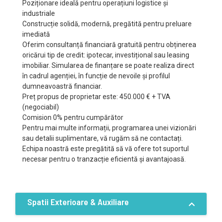
Poziționare ideală pentru operațiuni logistice și
industriale
Construcție solidă, modernă, pregătită pentru preluare
imediată
Oferim consultanță financiară gratuită pentru obținerea
oricărui tip de credit: ipotecar, investițional sau leasing
imobiliar. Simularea de finanțare se poate realiza direct
în cadrul agenției, în funcție de nevoile și profilul
dumneavoastră financiar.
Preț propus de proprietar este: 450.000 € + TVA
(negociabil)
Comision 0% pentru cumpărător
Pentru mai multe informații, programarea unei vizionări
sau detalii suplimentare, vă rugăm să ne contactați.
Echipa noastră este pregătită să vă ofere tot suportul
necesar pentru o tranzacție eficientă și avantajoasă.
Spatii Exterioare & Auxiliare