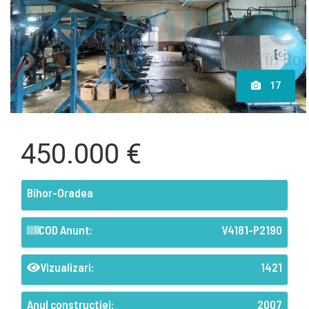
17
450.000 €
Bihor-Oradea
COD Anunt:
V4181-P2190
Vizualizari:
1421
Anul constructiei:
2007