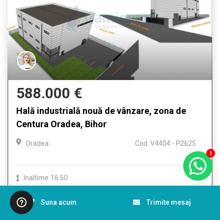
588.000 €
Hală industrială nouă de vânzare, zona de
Centura Oradea, Bihor
Oradea
Cod: V4404 - P2625
1
Inaltime
16.50
Suna acum
Trimite mesaj
Detalii