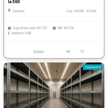
la E60
Osorhei
Cod: V4598 - P3246
Suprafata utila
447.00
MP
447.00
Inaltime
6.80
Detalii
Comision 0