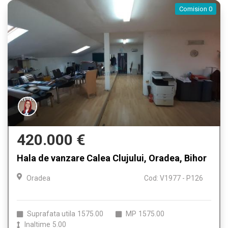
Comision 0
420.000 €
Hala de vanzare Calea Clujului, Oradea, Bihor
Oradea
Cod: V1977 - P126
Suprafata utila
1575.00
MP
1575.00
Inaltime
5.00