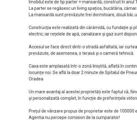
Imobilul este de tip parter + mansardă, construit în anu
La parter se regăsesc un living spațios, bucătăria, cămara,
La mansardă sunt prevăzute trei dormitoare, două băi, un
Construcția este realizată din cărămidă, cu fundație și p
electric, iar rețelele de apă, canalizare și gaz sunt disponi
Accesul se face direct dintr-o stradă asfaltată, iar curt
prevăzute, de asemenea, o terasă și o cameră tehnică.
Casa este amplasată într-o zonă liniștită, aflată în cont
locuințe noi. Se află la doar 2 minute de Spitalul de Pneu
Oradea.
Un mare avantaj al acestei proprietăți este faptul că, fiin
și personalizată complet, în funcție de preferințele viitoru
Prețul de vânzare propus de proprietar este de 100000 e
Agentia nu percepe comision de la cumparator!