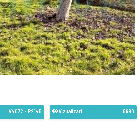
V4072 - P2145
Vizualizari:
6698