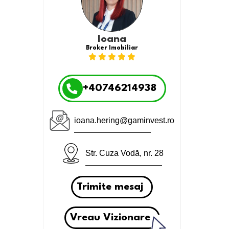
Ioana
Broker Imobiliar
+40746214938
ioana.hering@gaminvest.ro
Str. Cuza Vodă, nr. 28
Trimite mesaj
Vreau Vizionare