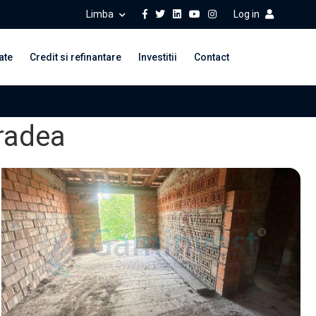
Limba
Log in
ate
Credit si refinantare
Investitii
Contact
Oradea