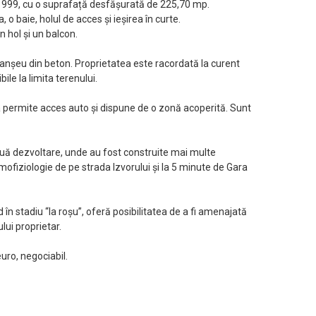
l 1999, cu o suprafață desfășurată de 225,70 mp.
 o baie, holul de acces și ieșirea în curte.
 hol și un balcon.
lanșeu din beton. Proprietatea este racordată la curent
bile la limita terenului.
ea permite acces auto și dispune de o zonă acoperită. Sunt
inuă dezvoltare, unde au fost construite mai multe
mofiziologie de pe strada Izvorului și la 5 minute de Gara
d în stadiu “la roșu”, oferă posibilitatea de a fi amenajată
lui proprietar.
uro, negociabil.