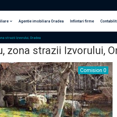
liare
Agentie imobiliara Oradea
Infiintari firme
Contabilit
ona strazii Izvorului, Oradea
u, zona strazii Izvorului, 
Comision 0