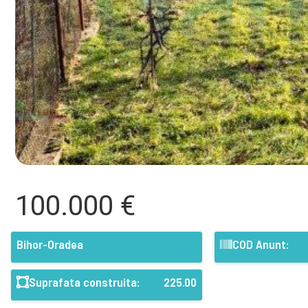
100.000 €
Bihor-Oradea
COD Anunt:
Suprafata construita:
225.00