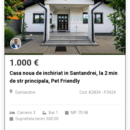
1.000 €
Casa noua de inchiriat in Santandrei, la 2 min
de str principala, Pet Friendly
Santandrei
Cod: A2834 - P3424
Camere
3
Bai
1
MP
70.98
Suprafata teren
500.00