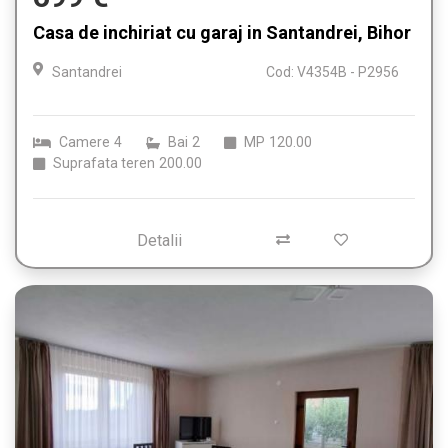
Casa de inchiriat cu garaj in Santandrei, Bihor
Santandrei
Cod: V4354B - P2956
Camere
4
Bai
2
MP
120.00
Suprafata teren
200.00
Detalii