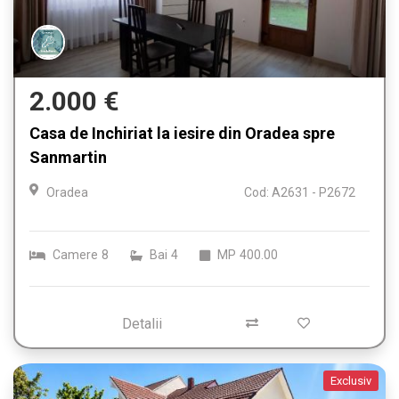
2.000 €
Casa de Inchiriat la iesire din Oradea spre
Sanmartin
Oradea
Cod: A2631 - P2672
Camere
8
Bai
4
MP
400.00
Detalii
Exclusiv