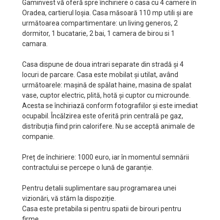
Gaminvest vă oferă spre închiriere o casa cu 4 camere în
Oradea, cartierul Ioșia. Casa măsoară 110 mp utili și are
următoarea compartimentare: un living generos, 2
dormitor, 1 bucatarie, 2 bai, 1 camera de birou si 1
camara.
Casa dispune de doua intrari separate din stradă și 4
locuri de parcare. Casa este mobilat și utilat, având
următoarele: mașină de spălat haine, masina de spalat
vase, cuptor electric, plită, hotă și cuptor cu microunde.
Acesta se închiriază conform fotografiilor și este imediat
ocupabil. Încălzirea este oferită prin centrală pe gaz,
distribuția fiind prin calorifere. Nu se acceptă animale de
companie.
Preț de închiriere: 1000 euro, iar în momentul semnării
contractului se percepe o lună de garanție.
Pentru detalii suplimentare sau programarea unei
vizionări, vă stăm la dispoziție.
Casa este pretabila si pentru spatii de birouri pentru
firme.