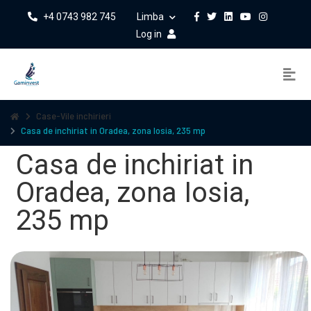
+4 0743 982 745
Limba
Log in
Case-Vile inchirieri
Casa de inchiriat in Oradea, zona Iosia, 235 mp
Casa de inchiriat in
Oradea, zona Iosia,
235 mp