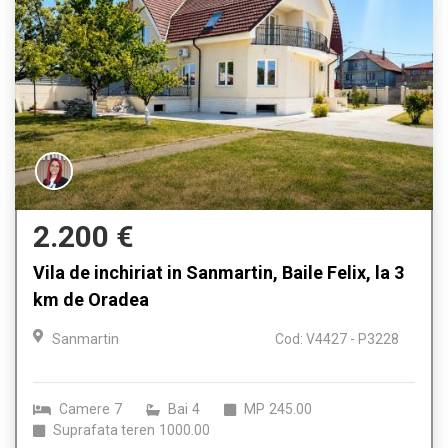
2.200 €
Vila de inchiriat in Sanmartin, Baile Felix, la 3
km de Oradea
Sanmartin
Cod: V4427 - P3228
Camere
7
Bai
4
MP
245.00
Suprafata teren
1000.00