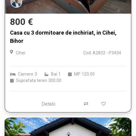
800 €
Casa cu 3 dormitoare de inchiriat, in Cihei,
Bihor
Cihei
Cod: A2832 - P3434
Camere
3
Bai
1
MP
120.00
Suprafata teren
300.00
Detalii