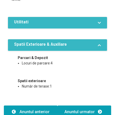
Utilitati
Dotari
Curent
Apa
Canalizare
Spatii Exterioare & Auxiliare
Gaz
Calorifere
Parcari & Depozit
Locuri de parcare:4
Spatii exterioare
Număr de terase:1
Anuntul anterior
Anuntul urmator