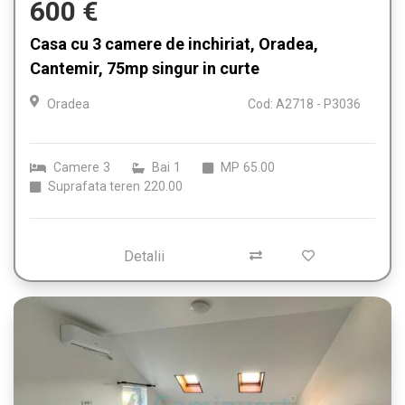
600 €
Casa cu 3 camere de inchiriat, Oradea,
Cantemir, 75mp singur in curte
Oradea
Cod: A2718 - P3036
Camere
3
Bai
1
MP
65.00
Suprafata teren
220.00
Detalii