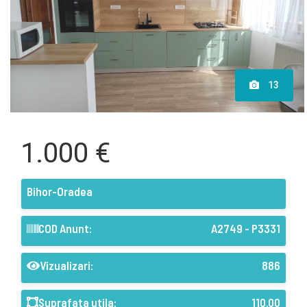
13
1.000 €
Bihor-Oradea
COD Anunt:
A2749 - P3331
Vizualizari:
886
Suprafata utila:
110.00