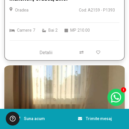
Oradea
Cod: A2159 - P1393
Camere
7
Bai
2
MP
210.00
Detalii
1
Suna acum
Trimite mesaj