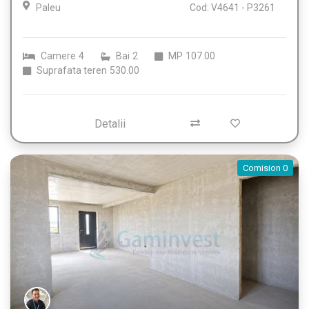
Paleu
Cod: V4641 - P3261
Camere
4
Bai
2
MP
107.00
Suprafata teren
530.00
Detalii
Comision 0