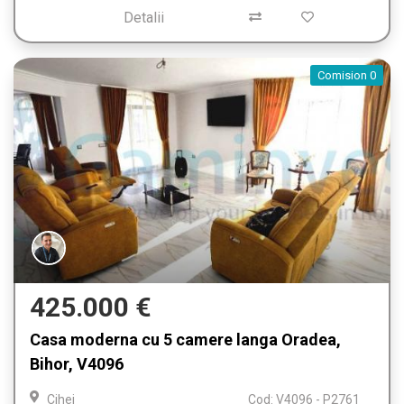
Detalii
Comision 0
425.000 €
Casa moderna cu 5 camere langa Oradea,
Bihor, V4096
Cihei
Cod: V4096 - P2761