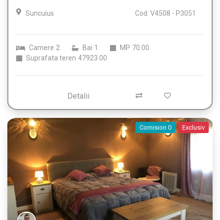
Suncuius
Cod: V4508 - P3051
Camere
2
Bai
1
MP
70.00
Suprafata teren
47923.00
Detalii
Comision 0
Exclusiv