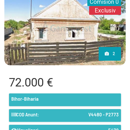
Comision 0
Exclusiv
2
72.000 €
Bihor-Biharia
COD Anunt:
V4480 - P2773