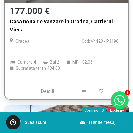
177.000 €
Casa noua de vanzare in Oradea, Cartierul
Viena
Oradea
Cod: V4423 - P3196
Camere
4
Bai
2
MP
102.06
Suprafata teren
434.00
Detalii
1
Comision 0
Exclusiv
Suna acum
Trimite mesaj