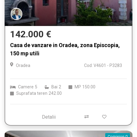
142.000 €
Casa de vanzare in Oradea, zona Episcopia,
150 mp utili
Oradea
Cod: V4601 - P3283
Camere
5
Bai
2
MP
150.00
Suprafata teren
242.00
Detalii
Comision 0