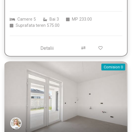
Camere
5
Bai
3
MP
233.00
Suprafata teren
575.00
Detalii
Comision 0