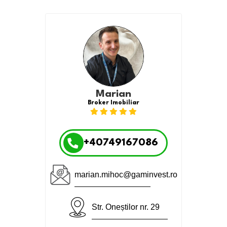
Marian
Broker Imobiliar
+40749167086
marian.mihoc@gaminvest.ro
Str. Oneștilor nr. 29