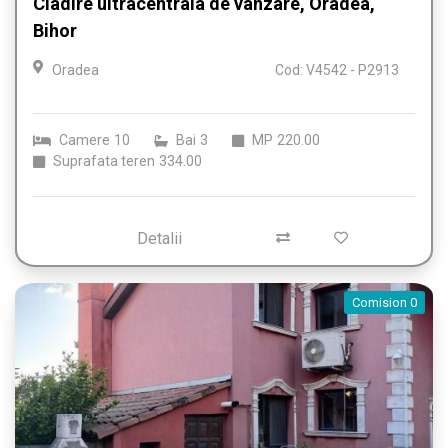
Cladire ultracentrala de vanzare, Oradea,
Bihor
Oradea
Cod: V4542 - P2913
Camere
10
Bai
3
MP
220.00
Suprafata teren
334.00
Detalii
Comision 0