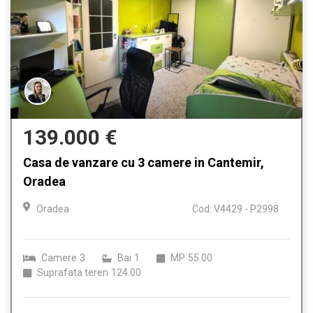
139.000 €
Casa de vanzare cu 3 camere in Cantemir,
Oradea
Oradea
Cod: V4429 - P2998
Camere
3
Bai
1
MP
55.00
Suprafata teren
124.00