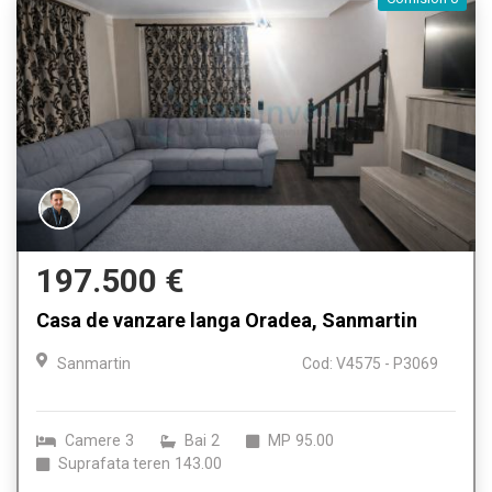
197.500 €
Casa de vanzare langa Oradea, Sanmartin
Sanmartin
Cod: V4575 - P3069
Camere
3
Bai
2
MP
95.00
Suprafata teren
143.00