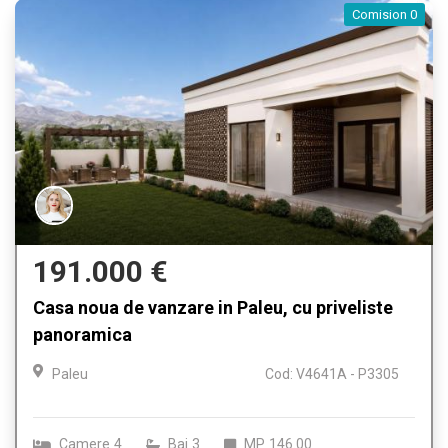
Comision 0
191.000 €
Casa noua de vanzare in Paleu, cu priveliste
panoramica
Paleu
Cod: V4641A - P3305
Camere
4
Bai
3
MP
146.00