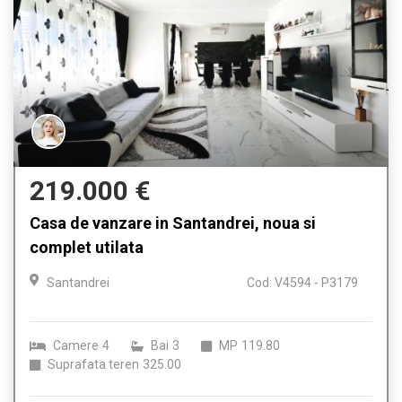
219.000 €
Casa de vanzare in Santandrei, noua si
complet utilata
Santandrei
Cod: V4594 - P3179
Camere
4
Bai
3
MP
119.80
Suprafata teren
325.00