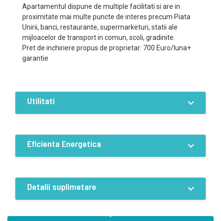
Apartamentul dispune de multiple facilitati si are in
proximitate mai multe puncte de interes precum Piata
Unirii, banci, restaurante, supermarketuri, statii ale
mijloacelor de transport in comun, scoli, gradinite.
Pret de inchiriere propus de proprietar: 700 Euro/luna+
garantie
Utilitati
Dotari
Curent
Apa
Canalizare
Eficienta Energetica
Gaz
Telefon
Acces internet
Centrala proprie
Incalzire pardoseala
Eficiență energetică:A
Aer c
Detalii suplimetare
Caracteristici