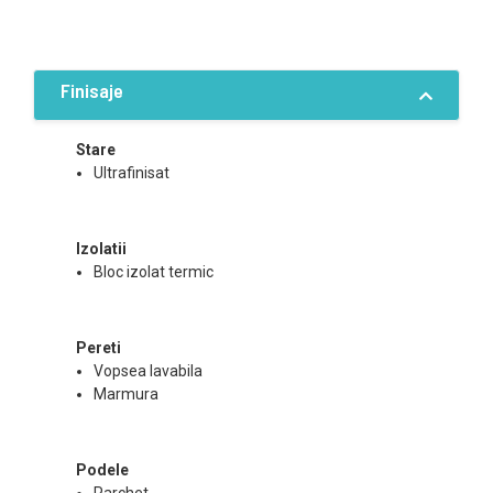
Finisaje
Stare
Ultrafinisat
Izolatii
Bloc izolat termic
Pereti
Vopsea lavabila
Marmura
Podele