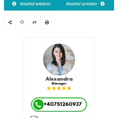
Tip clădire:1
Anuntul anterior
Anuntul urmator
Alexandra
Manager
+40751260937