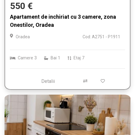
550 €
Apartament de inchiriat cu 3 camere, zona
Onestilor, Oradea
Oradea
Cod: A2751 - P1911
Camere
3
Bai
1
Etaj
7
Detalii