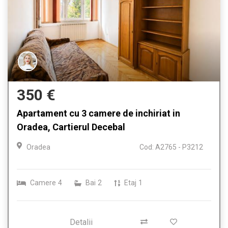
350 €
Apartament cu 3 camere de inchiriat in
Oradea, Cartierul Decebal
Oradea
Cod: A2765 - P3212
Camere
4
Bai
2
Etaj
1
Detalii