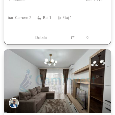
Camere
2
Bai
1
Etaj
1
Detalii