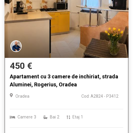
450 €
Apartament cu 3 camere de inchiriat, strada
Aluminei, Rogerius, Oradea
Oradea
Cod: A2824 - P3412
Camere
3
Bai
2
Etaj
1