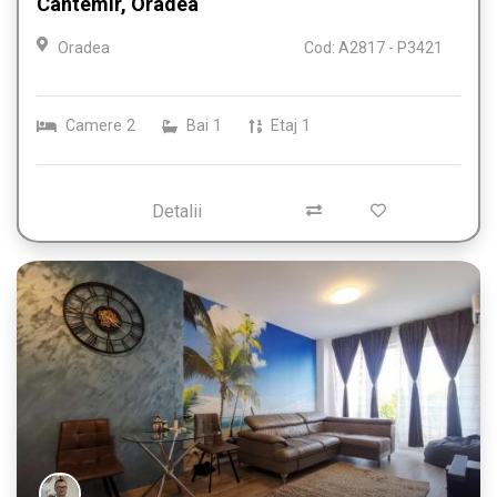
Cantemir, Oradea
Oradea
Cod: A2817 - P3421
Camere
2
Bai
1
Etaj
1
Detalii