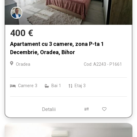
400 €
Apartament cu 3 camere, zona P-ta 1
Decembrie, Oradea, Bihor
Oradea
Cod: A2243 - P1661
Camere
3
Bai
1
Etaj
3
Detalii