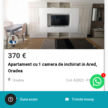
370 €
Apartament cu 1 camera de inchiriat in Ared,
Oradea
1
Oradea
Cod: A2822 - P3414
Camere
1
Bai
1
Etaj
3
Suna acum
Trimite mesaj