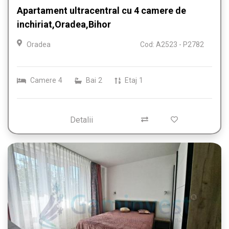
Apartament ultracentral cu 4 camere de
inchiriat,Oradea,Bihor
Oradea
Cod: A2523 - P2782
Camere
4
Bai
2
Etaj
1
Detalii