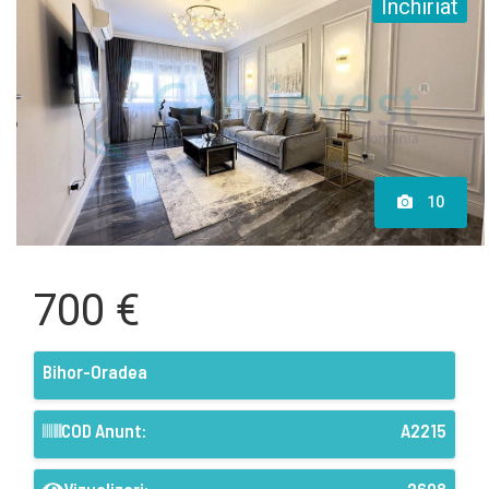
Inchiriat
10
700 €
Bihor-Oradea
COD Anunt:
A2215