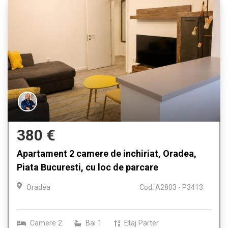
380 €
Apartament 2 camere de inchiriat, Oradea,
Piata Bucuresti, cu loc de parcare
Oradea
Cod: A2803 - P3413
Camere
2
Bai
1
Etaj
Parter