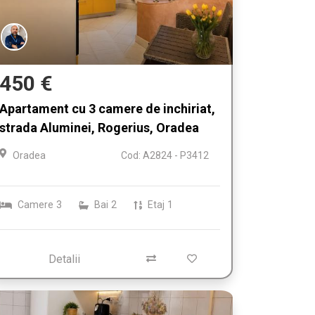
450 €
Apartament cu 3 camere de inchiriat,
strada Aluminei, Rogerius, Oradea
Oradea
Cod: A2824 - P3412
Camere
3
Bai
2
Etaj
1
Detalii