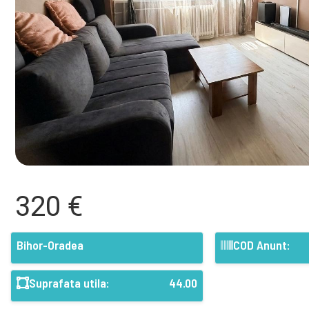
320 €
Bihor-Oradea
COD Anunt:
Suprafata utila:
44.00