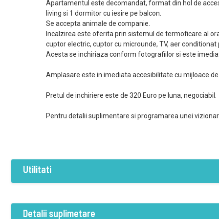
Apartamentul este decomandat, format din hol de acces 
living si 1 dormitor cu iesire pe balcon.
Se accepta animale de companie.
Incalzirea este oferita prin sistemul de termoficare al ora
cuptor electric, cuptor cu microunde, TV, aer conditionat
Acesta se inchiriaza conform fotografiilor si este imedia
Amplasare este in imediata accesibilitate cu mijloace de
Pretul de inchiriere este de 320 Euro pe luna, negociabil.
Pentru detalii suplimentare si programarea unei vizionari
Utilitati
Dotari
Curent
Apa
Canalizare
Detalii suplimetare