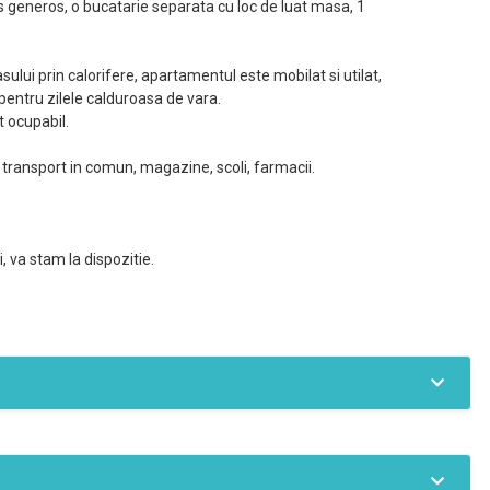
generos, o bucatarie separata cu loc de luat masa, 1
sului prin calorifere, apartamentul este mobilat si utilat,
 pentru zilele calduroasa de vara.
t ocupabil.
 transport in comun, magazine, scoli, farmacii.
, va stam la dispozitie.
Gaz
Termoficare