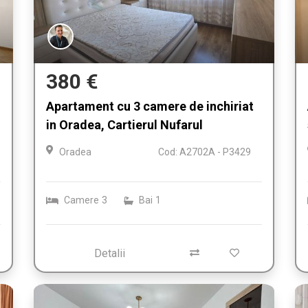
380 €
Apartament cu 3 camere de inchiriat
in Oradea, Cartierul Nufarul
Oradea
Cod: A2702A - P3429
Camere
3
Bai
1
Detalii