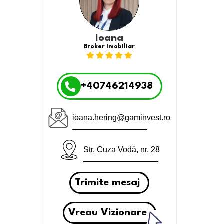
Ioana
Broker Imobiliar
+40746214938
ioana.hering@gaminvest.ro
Str. Cuza Vodă, nr. 28
Trimite mesaj
Vreau Vizionare