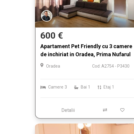
600 €
Apartament Pet Friendly cu 3 camere
de inchiriat in Oradea, Prima Nufarul
Oradea
Cod: A2754 - P3430
Camere
3
Bai
1
Etaj
1
Detalii