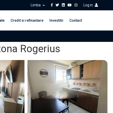
Limba
Log in
ate
Credit si refinantare
Investitii
Contact
zona Rogerius