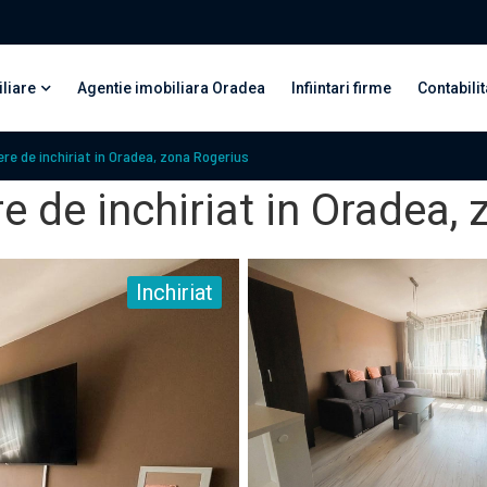
liare
Agentie imobiliara Oradea
Infiintari firme
Contabilit
e de inchiriat in Oradea, zona Rogerius
 de inchiriat in Oradea, 
Inchiriat