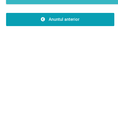
Caracteristici
Clădire er:
Anuntul anterior
Tip clădire:1