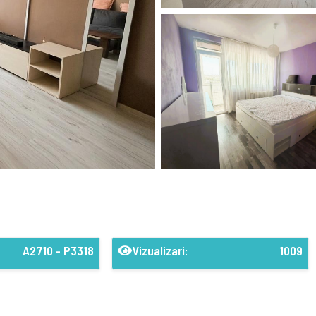
A2710 - P3318
Vizualizari:
1009