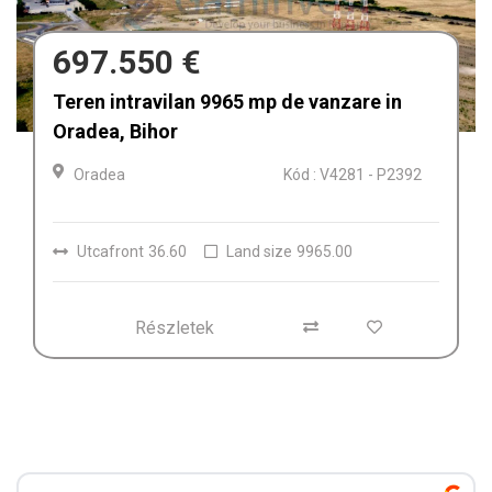
680.000 €
Afacere la cheie de vânzare Fabrica de
Textile in Dolj, Romania
Craiova
Kód : V4212
Részletek