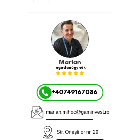
Marian
Ingatlanügynök
+40749167086
marian.mihoc@gaminvest.ro
Str. Oneștilor nr. 29