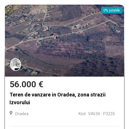
0% jutalék
159.900 €
, zona strazii
Casa de vanzare in Oradea,
Oradea
Kód : V4634 - P3235
Szobák
4
Fürdőszobák