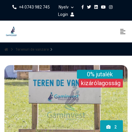
+4 0743 982 745
Nyelv
Login
Terenuri de vanzare
0% jutalék
kizárólagosság
2