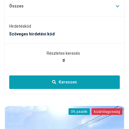
Összes
Hirdetéskód
Részletes keresés
Keressen
 jutalék
kizárólagosság