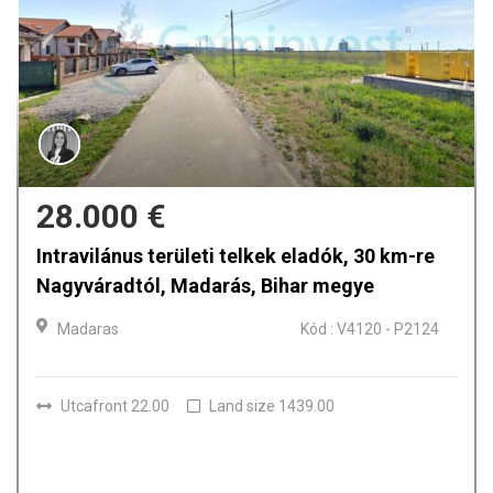
46.425 €
k eladók, 30 km-re
Két telek E60-ről történő 
ihar megye
Belterület.
Osorhei, Bihar megye
Kód : V4120 - P2124
Osorhei
1439.00
Utcafront 26.00
Land size 