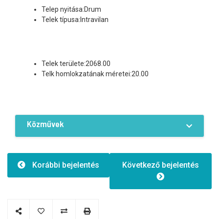
Telep nyitása:Drum
Telek típusa:Intravilan
Telek területe:2068.00
Telk homlokzatának méretei:20.00
Közművek
Felszereltségek / Kényelmi lehetőségek
Áram
Víz
Csatorna
Korábbi bejelentés
Következő bejelentés
Befektetési lehetőség
Út mellett
Autóbejárat
Kerített telek