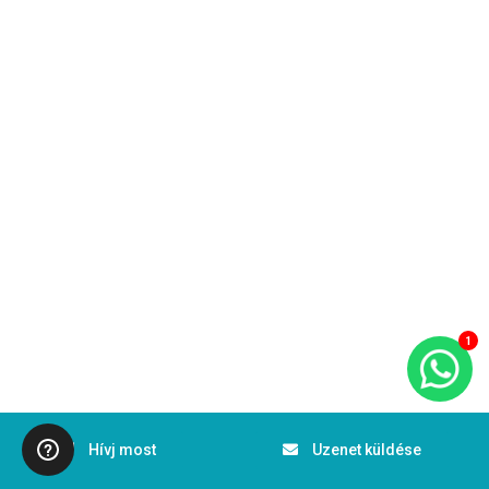
1
Hívj most
Uzenet küldése