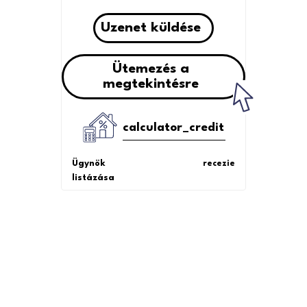
Uzenet küldése
Ütemezés a
megtekintésre
calculator_credit
Ügynök
recezie
listázása